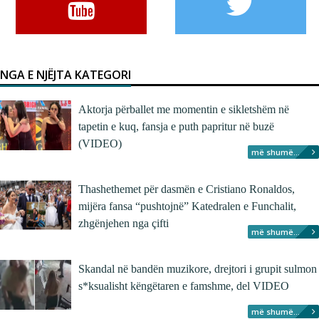
NGA E NJËJTA KATEGORI
Aktorja përballet me momentin e sikletshëm në
tapetin e kuq, fansja e puth papritur në buzë
(VIDEO)
më shumë...
Thashethemet për dasmën e Cristiano Ronaldos,
mijëra fansa “pushtojnë” Katedralen e Funchalit,
zhgënjehen nga çifti
më shumë...
Skandal në bandën muzikore, drejtori i grupit sulmon
s*ksualisht këngëtaren e famshme, del VIDEO
më shumë...