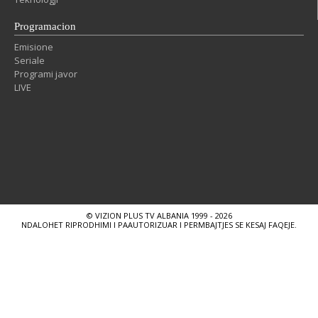
Programacion
Emisione
Seriale
Programi javor
LIVE
© VIZION PLUS TV ALBANIA 1999 - 2026
NDALOHET RIPRODHIMI I PAAUTORIZUAR I PERMBAJTJES SE KESAJ FAQEJE.