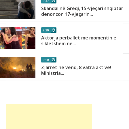
9:37
Skandal në Greqi, 15-vjeçari shqiptar
denoncon 17-vjeçarin...
9:20
Aktorja përballet me momentin e
sikletshëm në...
9:10
Zjarret në vend, 8 vatra aktive!
Ministria...