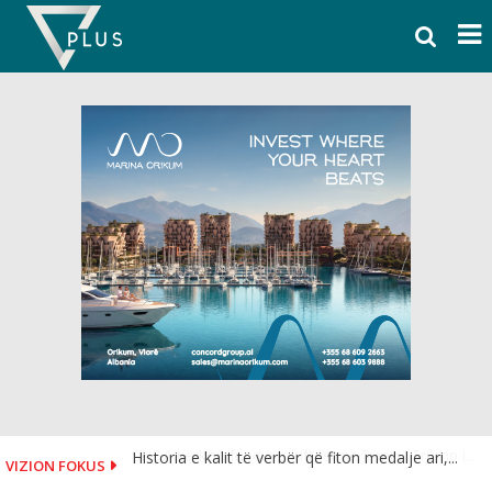
Skip
to
content
Historia e kalit të verbër që fiton medalje ari,...
VIZION FOKUS