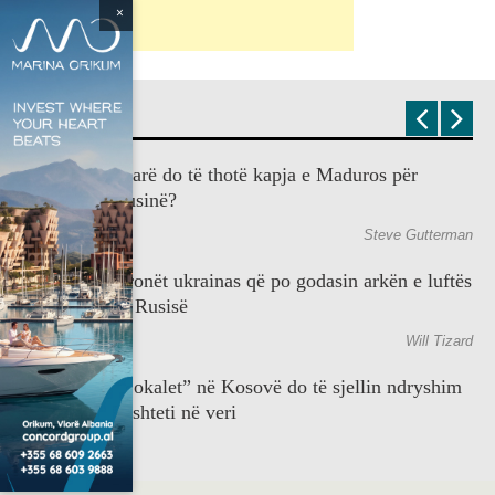
×
OPINION
Çfarë do të thotë kapja e Maduros për
Rusinë?
Steve Gutterman
Dronët ukrainas që po godasin arkën e luftës
së Rusisë
Will Tizard
“Lokalet” në Kosovë do të sjellin ndryshim
DW
pushteti në veri