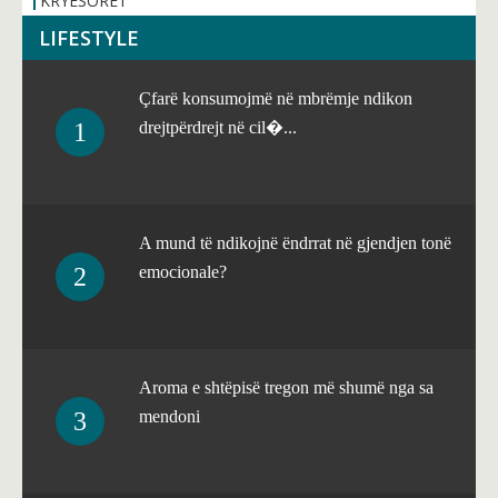
KRYESORET
LIFESTYLE
Çfarë konsumojmë në mbrëmje ndikon
drejtpërdrejt në cil�...
A mund të ndikojnë ëndrrat në gjendjen tonë
emocionale?
Aroma e shtëpisë tregon më shumë nga sa
mendoni