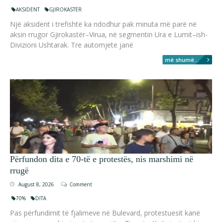
AKSIDENT
GJIROKASTËR
Një aksident i trefishtë ka ndodhur pak minuta më parë në
aksin rrugor Gjirokastër–Virua, në segmentin Ura e Lumit–ish-
Divizioni Ushtarak. Tre automjete janë
më shumë...
Përfundon dita e 70-të e protestës, nis marshimi në
rrugë
August 8, 2026
Comment
70%
DITA
Pas përfundimit të fjalimeve në Bulevard, protestuesit kanë