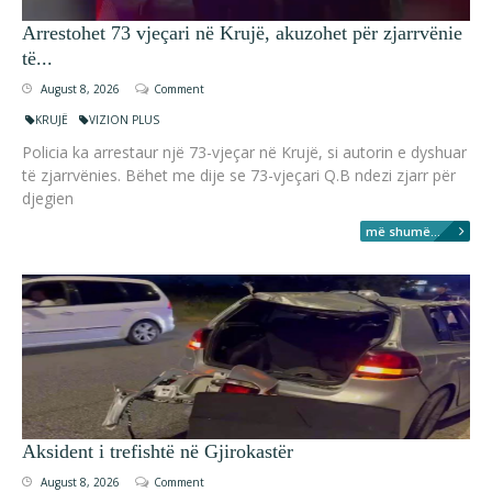
Arrestohet 73 vjeçari në Krujë, akuzohet për zjarrvënie
të...
August 8, 2026
Comment
KRUJË
VIZION PLUS
Policia ka arrestaur një 73-vjeçar në Krujë, si autorin e dyshuar
të zjarrvënies. Bëhet me dije se 73-vjeçari Q.B ndezi zjarr për
djegien
më shumë...
Aksident i trefishtë në Gjirokastër
August 8, 2026
Comment