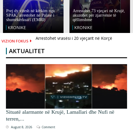
Prej dy vitesh në kërkim nga
Arrestohet 73 vjeçari në Krujë,
SPAK, arrestohet në Palasë i
akuzohet për zjarrvënie të
shumëkërkuari (EMRI)
qëllimshme
KRONIKE
KRONIKE
Arrestohet vrasësi i 20 vjeçarit në Korçë
VIZION FOKUS
AKTUALITET
Situatë alarmante në Krujë, Lamallari dhe Nufi në
terren,...
August 8, 2026
Comment