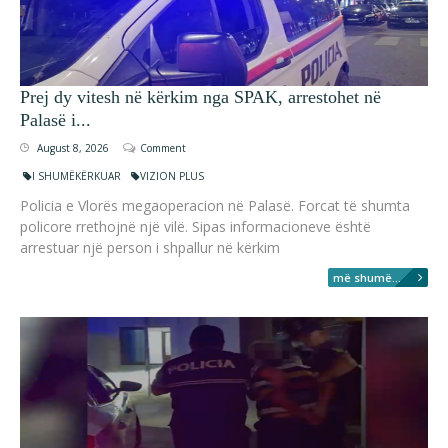
Prej dy vitesh në kërkim nga SPAK, arrestohet në
Palasë i...
August 8, 2026
Comment
I SHUMËKËRKUAR
VIZION PLUS
Policia e Vlorës megaoperacion në Palasë. Forcat të shumta
policore rrethojnë një vilë. Sipas informacioneve është
arrestuar një person i shpallur në kërkim
më shumë...