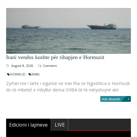
Irani vendos kushte për rihapjen e Hormuzit
August 8, 2026
Comment
HORMUZI
IRANI
Zyrtari më i lartë i sigurisë në Iran tha se Ngushtica e Hormuzit
do të mbetet e mbyllur derisa SHBA-të të ndryshojnë atë
më shumë...
Edicioni i lajmeve
LIVE