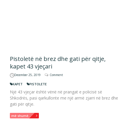
Pistoletë në brez dhe gati për qitje,
kapet 43 vjeçari
December 25, 2019
Comment
KAPET
PISTOLETE
Një 43 vjeçar është vënë në prangat e policisë së
Shkodrës, pasi qarkullonte me një armë zjarri në brez dhe
gati për qitje.
më shumë...