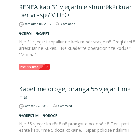
RENEA kap 31 vjeçarin e shumëkërkuar
për vrasje/ VIDEO
December 18, 2019
Comment
GREQI
KAPET
Një 31 vjeçar i shpallur në kërkim për vrasje në Greqi është
arrestuar në Kukës. Në kuadër të operacionit të koduar
“Morina”
më shumë...
Kapet me drogë, pranga 55 vjeçarit më
Fier
October 27, 2019
Comment
ARRESTIM
DROGE
Një 55 vjeçar ka rënë në prangat e policisë së Fierit pasi
është kapur me 5 doza kokainë. Sipas policisë ndalimi i