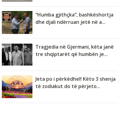
“Humba gjithçka”, bashkëshortja
dhe djali ndërruan jetë në a...
Tragjedia në Gjermani, këta janë
tre shqiptarët që humbën je...
Jeta po i përkëdhel! Këto 3 shenja
të zodiakut do të përjeto...