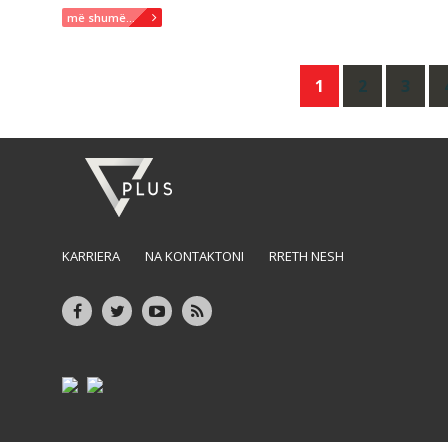
më shumë...
Posts
1
2
3
navigation
KARRIERA
NA KONTAKTONI
RRETH NESH