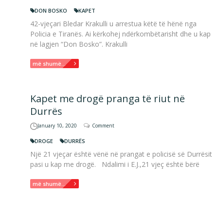
DON BOSKO
KAPET
42-vjeçari Bledar Krakulli u arrestua këtë të hënë nga
Policia e Tiranës. Ai kërkohej ndërkombëtarisht dhe u kap
në lagjen “Don Bosko”. Krakulli
më shumë...
Kapet me drogë pranga të riut në
Durrës
January 10, 2020
Comment
DROGE
DURRËS
Një 21 vjeçar është vënë në prangat e policisë së Durrësit
pasi u kap me drogë. Ndalimi i E.J.,21 vjeç është bërë
më shumë...