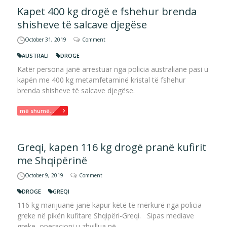
Kapet 400 kg drogë e fshehur brenda
shisheve të salcave djegëse
October 31, 2019
Comment
AUSTRALI
DROGE
Katër persona janë arrestuar nga policia australiane pasi u
kapën me 400 kg metamfetaminë kristal të fshehur
brenda shisheve të salcave djegëse.
më shumë...
Greqi, kapen 116 kg drogë pranë kufirit
me Shqipërinë
October 9, 2019
Comment
DROGE
GREQI
116 kg marijuanë janë kapur këtë të mërkurë nga policia
greke në pikën kufitare Shqipëri-Greqi. Sipas mediave
greke, operacioni u zhvillua në