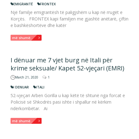
EMIGRANTË
FRONTEX
Një familje emigrantësh të paligjshëm u kap në rrugët e
Korçës. FRONTEX kapi familjen me gjashtë anëtarë, çiftin
e bashkëshortëve dhe katër
më shumë...
I dënuar me 7 vjet burg në Itali për
krime seksuale/ Kapet 52-vjeçari (EMRI)
March 21, 2020
1
I DENUAR
ITALI
52-vjeçari Arben Gorilla u kap këtë të shtunë nga forcat e
Policisë së Shkodrës pasi ishte i shpallur në kërkim
ndërkombëtar. Ai
më shumë...