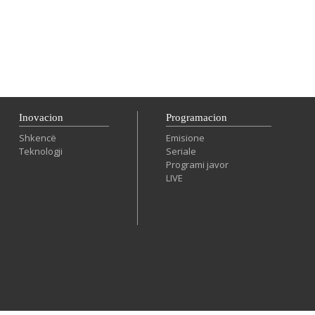
Inovacion
Programacion
Shkencë
Emisione
Teknologji
Seriale
Programi javor
LIVE