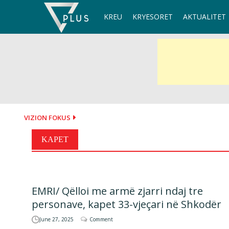
Skip
KREU
KRYESORET
AKTUALITET
to
content
VIZION FOKUS
KAPET
EMRI/ Qëlloi me armë zjarri ndaj tre
personave, kapet 33-vjeçari në Shkodër
June 27, 2025
Comment