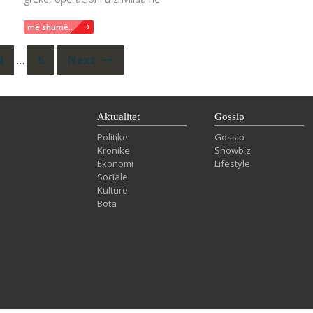
më shumë...
4
…
6
Next
Aktualitet
Gossip
Politike
Gossip
Kronike
Showbiz
Ekonomi
Lifestyle
Sociale
Kulture
Bota