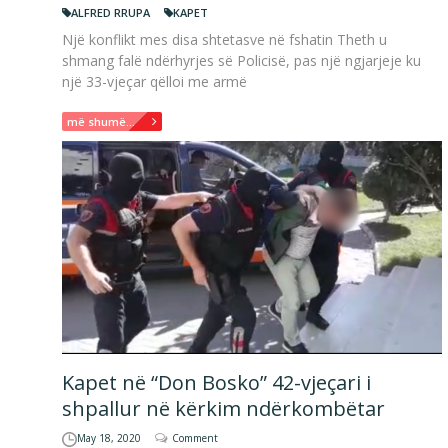
ALFRED RRUPA
KAPET
Një konflikt mes disa shtetasve në fshatin Theth u
shmang falë ndërhyrjes së Policisë, pas një ngjarjeje ku
një 33-vjeçar qëlloi me armë
më shumë...
Kapet në “Don Bosko” 42-vjeçari i
shpallur në kërkim ndërkombëtar
May 18, 2020
Comment