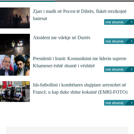
Zjarr i madh në Pocest të Dibrës, flakët rrezikojnë
banesat
më shumë...
Aksident me vdekje në Durrës
më shumë...
Presidenti i Iranit: Komunikimi me liderin suprem
Khamenei është shumë i vështirë
më shumë...
Ish-futbollisti i kombëtares shqiptare arrestohet në
Francë, u kap duke shitur kokainë (EMRI-FOTO)
më shumë...