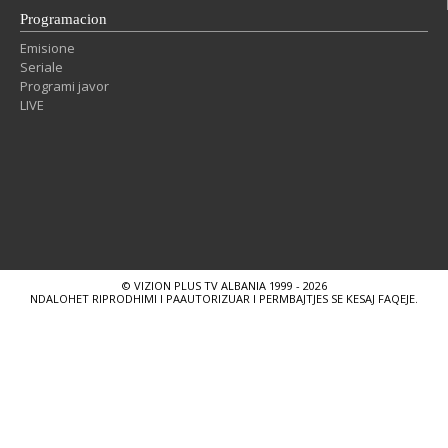
Programacion
Emisione
Seriale
Programi javor
LIVE
© VIZION PLUS TV ALBANIA 1999 - 2026
NDALOHET RIPRODHIMI I PAAUTORIZUAR I PERMBAJTJES SE KESAJ FAQEJE.