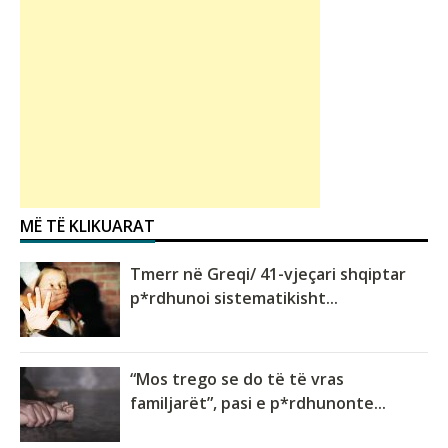
MË TË KLIKUARAT
Tmerr në Greqi/ 41-vjeçari shqiptar
p*rdhunoi sistematikisht...
“Mos trego se do të të vras
familjarët”, pasi e p*rdhunonte...