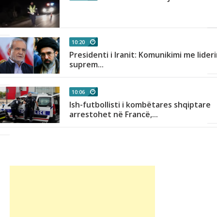
r
10:20
Presidenti i Iranit: Komunikimi me lider
h
suprem...
10:06
Ish-futbollisti i kombëtares shqiptare
arrestohet në Francë,...