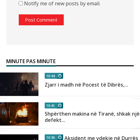
Notify me of new posts by email.
MINUTE PAS MINUTE
10:44
n
Zjarr i madh në Pocest të Dibrës,...
10:41
Shpërthen makina në Tiranë, shkak një
as
defekt...
Aksident me vdekje në Durrës
10:36