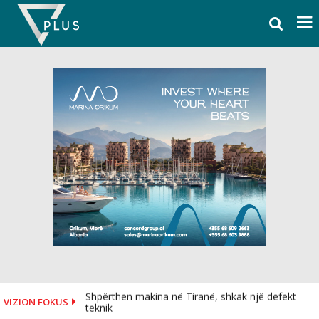
Skip
to
content
Shpërthen makina në Tiranë, shkak një defekt
VIZION FOKUS
teknik