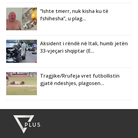
“Ishte tmerr, nuk kisha ku të
fshihesha”, u plag...
Aksident i rëndë në Itali, humb jetën
33-vjeçari shqiptar (E...
Tragjike/Rrufeja vret futbollistin
gjatë ndeshjes, plagosen...