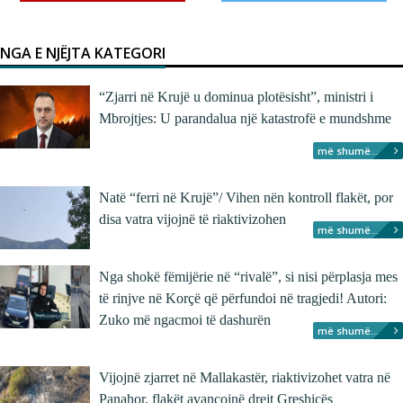
NGA E NJËJTA KATEGORI
“Zjarri në Krujë u dominua plotësisht”, ministri i
Mbrojtjes: U parandalua një katastrofë e mundshme
më shumë...
Natë “ferri në Krujë”/ Vihen nën kontroll flakët, por
disa vatra vijojnë të riaktivizohen
më shumë...
Nga shokë fëmijërie në “rivalë”, si nisi përplasja mes
të rinjve në Korçë që përfundoi në tragjedi! Autori:
Zuko më ngacmoi të dashurën
më shumë...
Vijojnë zjarret në Mallakastër, riaktivizohet vatra në
Panahor, flakët avancojnë drejt Greshicës