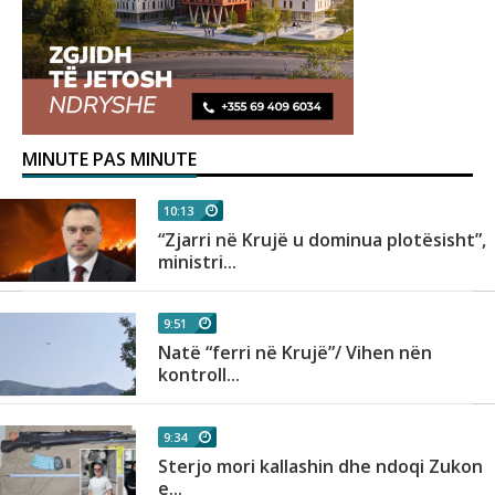
MINUTE PAS MINUTE
10:13
“Zjarri në Krujë u dominua plotësisht”,
ministri...
9:51
Natë “ferri në Krujë”/ Vihen nën
kontroll...
9:34
Sterjo mori kallashin dhe ndoqi Zukon
e...