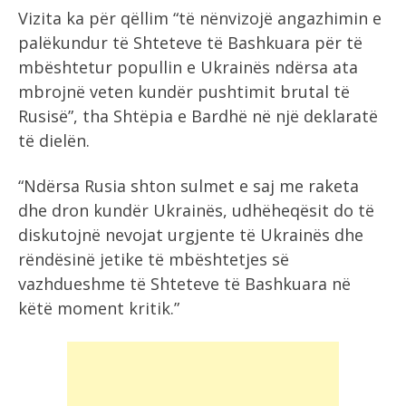
Vizita ka për qëllim “të nënvizojë angazhimin e
palëkundur të Shteteve të Bashkuara për të
mbështetur popullin e Ukrainës ndërsa ata
mbrojnë veten kundër pushtimit brutal të
Rusisë”, tha Shtëpia e Bardhë në një deklaratë
të dielën.
“Ndërsa Rusia shton sulmet e saj me raketa
dhe dron kundër Ukrainës, udhëheqësit do të
diskutojnë nevojat urgjente të Ukrainës dhe
rëndësinë jetike të mbështetjes së
vazhdueshme të Shteteve të Bashkuara në
këtë moment kritik.”