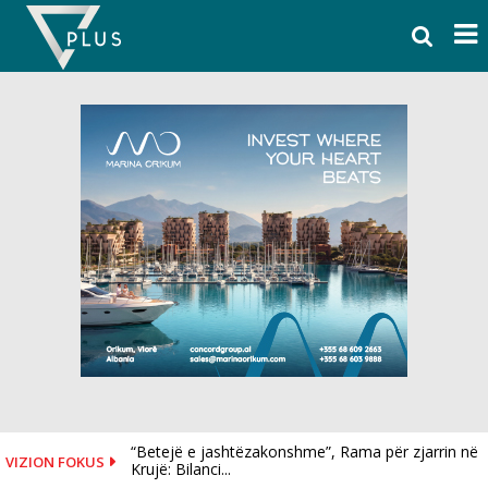
Skip
to
content
“Betejë e jashtëzakonshme”, Rama për zjarrin në
VIZION FOKUS
Krujë: Bilanci...