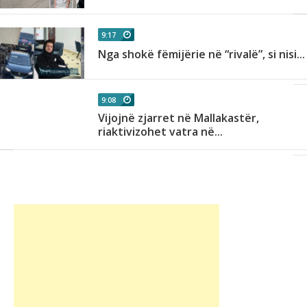
9:17
Nga shokë fëmijërie në “rivalë”, si nisi...
9:08
Vijojnë zjarret në Mallakastër,
riaktivizohet vatra në...