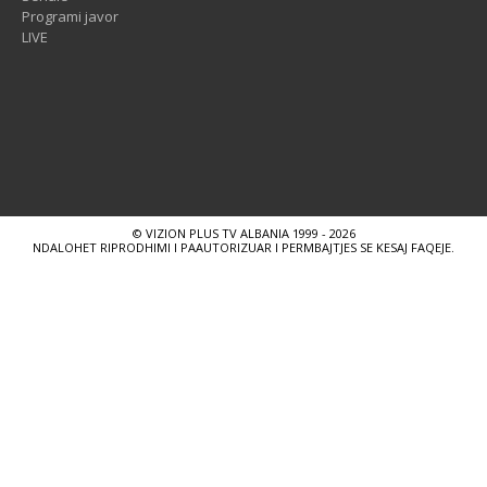
Programi javor
LIVE
© VIZION PLUS TV ALBANIA 1999 - 2026
NDALOHET RIPRODHIMI I PAAUTORIZUAR I PERMBAJTJES SE KESAJ FAQEJE.