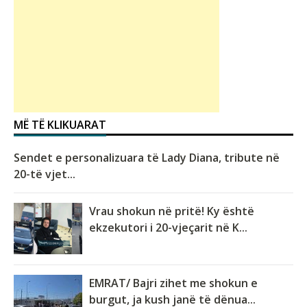
MË TË KLIKUARAT
Sendet e personalizuara të Lady Diana, tribute në
20-të vjet...
Vrau shokun në pritë! Ky është
ekzekutori i 20-vjeçarit në K...
EMRAT/ Bajri zihet me shokun e
burgut, ja kush janë të dënua...