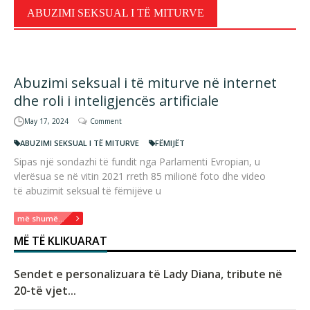
ABUZIMI SEKSUAL I TË MITURVE
Abuzimi seksual i të miturve në internet
dhe roli i inteligjencës artificiale
May 17, 2024
Comment
ABUZIMI SEKSUAL I TË MITURVE
FËMIJËT
Sipas një sondazhi të fundit nga Parlamenti Evropian, u
vlerësua se në vitin 2021 rreth 85 milionë foto dhe video
të abuzimit seksual të fëmijëve u
më shumë...
MË TË KLIKUARAT
Sendet e personalizuara të Lady Diana, tribute në
20-të vjet...