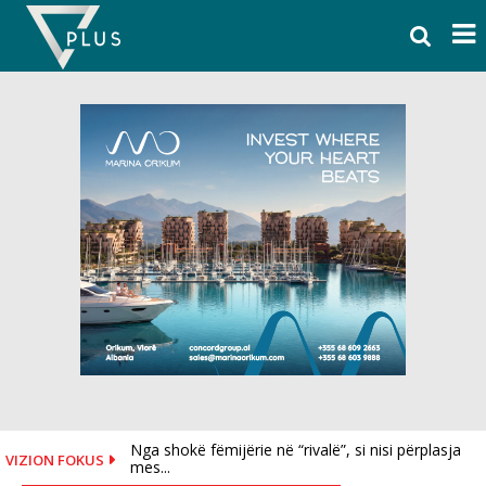
Skip
to
content
Nga shokë fëmijërie në “rivalë”, si nisi përplasja
VIZION FOKUS
mes...