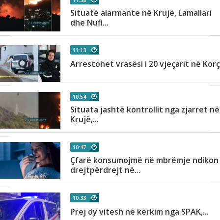
Situatë alarmante në Krujë, Lamallari
dhe Nufi...
11:13
Arrestohet vrasësi i 20 vjeçarit në Kor
10:54
Situata jashtë kontrollit nga zjarret në
Krujë,...
10:47
Çfarë konsumojmë në mbrëmje ndikon
drejtpërdrejt në...
10:33
Prej dy vitesh në kërkim nga SPAK,...