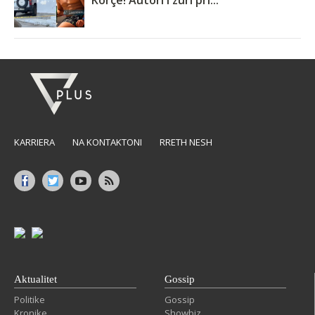
Korçë! Autori i zuri pri...
KARRIERA
NA KONTAKTONI
RRETH NESH
Aktualitet
Gossip
Politike
Gossip
Kronike
Showbiz