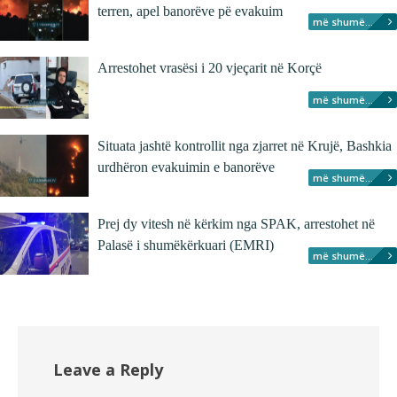
terren, apel banorëve pë evakuim
më shumë...
Arrestohet vrasësi i 20 vjeçarit në Korçë
më shumë...
Situata jashtë kontrollit nga zjarret në Krujë, Bashkia
urdhëron evakuimin e banorëve
më shumë...
Prej dy vitesh në kërkim nga SPAK, arrestohet në
Palasë i shumëkërkuari (EMRI)
më shumë...
Leave a Reply