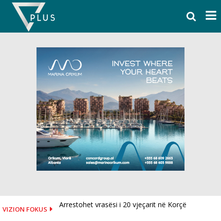
Skip
to
content
Arrestohet vrasësi i 20 vjeçarit në Korçë
VIZION FOKUS