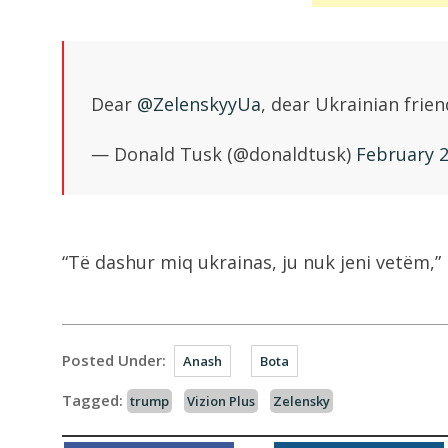
Dear
@ZelenskyyUa
, dear Ukrainian frien
— Donald Tusk (@donaldtusk)
February 2
“Të dashur miq ukrainas, ju nuk jeni vetëm,” 
Posted Under:
Anash
Bota
Tagged:
trump
Vizion Plus
Zelensky