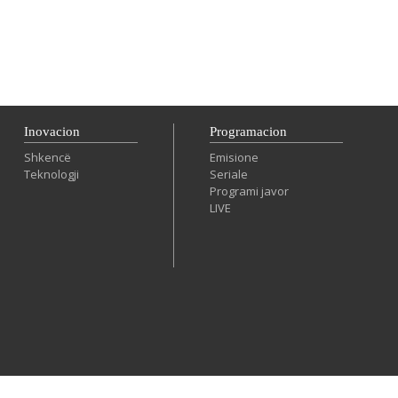
Inovacion
Programacion
Shkencë
Emisione
Teknologji
Seriale
Programi javor
LIVE