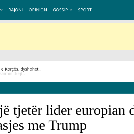
RAJONI
OPINION
GOSSIP
SPORT
himin drejt...
ë tjetër lider europian 
lasjes me Trump