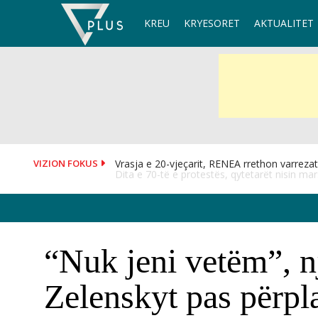
Skip
KREU
KRYESORET
AKTUALITET
to
content
VIZION FOKUS
Dita e 70-të e protestës, qytetarët nisin mars
“Nuk jeni vetëm”, nj
Zelenskyt pas përp