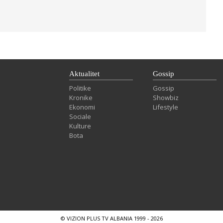
Aktualitet
Gossip
Politike
Gossip
Kronike
Showbiz
Ekonomi
Lifestyle
Sociale
Kulture
Bota
© VIZION PLUS TV ALBANIA 1999 - 2026