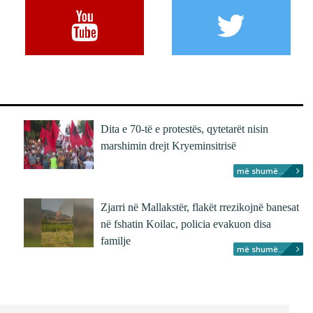
Dita e 70-të e protestës, qytetarët nisin
marshimin drejt Kryeminsitrisë
më shumë...
Zjarri në Mallakstër, flakët rrezikojnë banesat
në fshatin Koilac, policia evakuon disa
familje
më shumë...