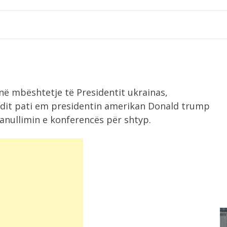
 në mbështetje të Presidentit ukrainas,
undit pati em presidentin amerikan Donald trump
anullimin e konferencës për shtyp.
4:36
ë
Aksident i trefishtë në aksin