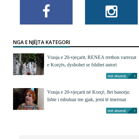
NGA E NJËJTA KATEGORI
Vrasja e 20-vjeçarit, RENEA rrethon varrezat
e Korçës, dyshohet se fshihet autori
më shumë...
Vrasja e 20-vjeçarit në Korçë, flet banorja:
Ishte i mbuluar me gjak, jemi të tmerruar
më shumë...