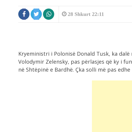
28 Shkurt 22:11
Kryeministri i Polonisë Donald Tusk, ka dalë
Volodymir Zelensky, pas përlasjes që ky i f
në Shtëpinë e Bardhë. Çka solli më pas edhe 
5:29
Ky është 20-vjeçari i ekzekutuar n