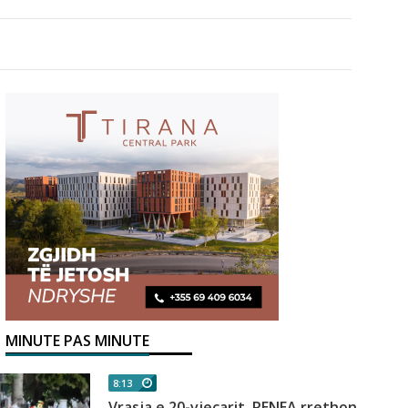
MINUTE PAS MINUTE
8:13
Vrasja e 20-vjeçarit, RENEA rrethon