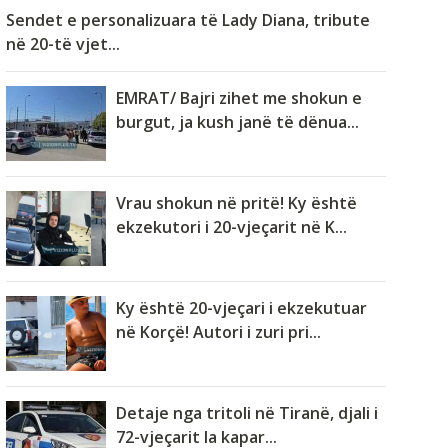
Sendet e personalizuara të Lady Diana, tribute
në 20-të vjet...
EMRAT/ Bajri zihet me shokun e
burgut, ja kush janë të dënua...
Vrau shokun në pritë! Ky është
ekzekutori i 20-vjeçarit në K...
Ky është 20-vjeçari i ekzekutuar
në Korçë! Autori i zuri pri...
Detaje nga tritoli në Tiranë, djali i
72-vjeçarit la kapar...