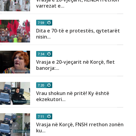
varrezat e...
7:59
Dita e 70-të e protestës, qytetarët
nisin...
7:34
Vrasja e 20-vjeçarit në Korçë, flet
banorja:...
7:20
Vrau shokun në pritë! Ky është
ekzekutori...
7:11
Vrasja në Korçë, FNSH rrethon zonën
ku...