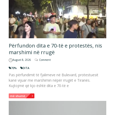
Përfundon dita e 70-të e protestës, nis
marshimi në rrugë
August 8, 2026
Comment
70%
DITA
Pas përfundimit të fjalimeve në Bulevard, protestuesit
kanë vijuar me marshimin nëpër rrugët e Tiranës.
Kujtojmë që kjo është dita e 70-të e
më shumë...