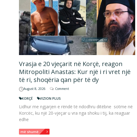
Vrasja e 20 vjeçarit në Korçë, reagon
Mitropoliti Anastas: Kur një i ri vret një
të ri, shoqëria qan për të dy
August 8, 2026
Comment
KORÇË
VIZION PLUS
Lidhur me ngjarjen e rëndë të ndodhru ditëbne sotme në
Korcëc, ku një 20-vjeçar u vra nga shoku i tij, ka reaguar
edhe
më shumë...