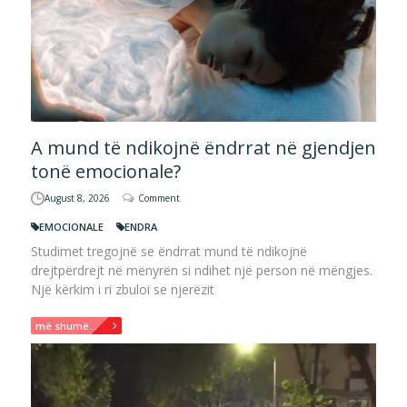
A mund të ndikojnë ëndrrat në gjendjen
tonë emocionale?
August 8, 2026
Comment
EMOCIONALE
ENDRA
Studimet tregojnë se ëndrrat mund të ndikojnë
drejtpërdrejt në mënyrën si ndihet një person në mëngjes.
Një kërkim i ri zbuloi se njerëzit
më shumë...