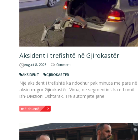
Aksident i trefishtë në Gjirokastër
August 8, 2026
Comment
AKSIDENT
GJIROKASTËR
Një aksident i trefishtë ka ndodhur pak minuta më parë në
aksin rrugor Gjirokastër–Virua, në segmentin Ura e Lumit–
ish-Divizioni Ushtarak. Tre automjete janë
më shumë...