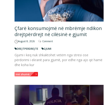
Çfarë konsumojmë në mbrëmje ndikon
drejtpërdrejt në cilësinë e gjumit
August 8, 2026
Comment
DREJTPERDREJTE
GJUMI
Gjumi i keq nuk shkaktohet vetëm nga stresi ose
përdorimi i ekranit para gjumit, por edhe nga ajo që hamë
dhe koha kur
më shumë...