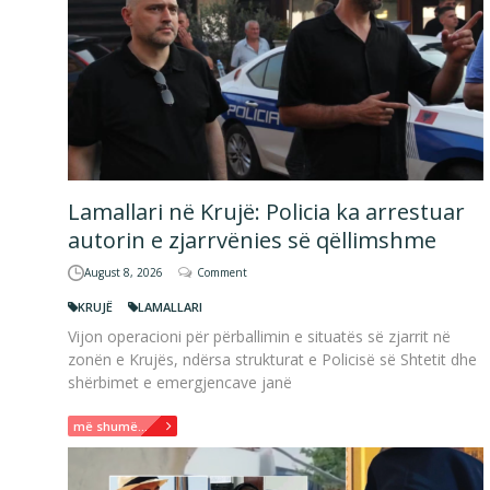
Lamallari në Krujë: Policia ka arrestuar
autorin e zjarrvënies së qëllimshme
August 8, 2026
Comment
KRUJË
LAMALLARI
Vijon operacioni për përballimin e situatës së zjarrit në
zonën e Krujës, ndërsa strukturat e Policisë së Shtetit dhe
shërbimet e emergjencave janë
më shumë...