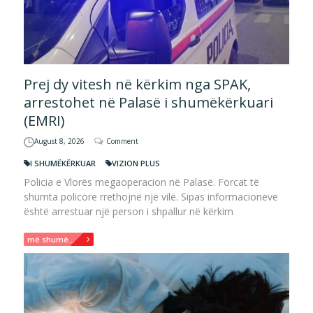
Prej dy vitesh në kërkim nga SPAK,
arrestohet në Palasë i shumëkërkuari
(EMRI)
August 8, 2026
Comment
I SHUMËKËRKUAR
VIZION PLUS
Policia e Vlorës megaoperacion në Palasë. Forcat të
shumta policore rrethojnë një vilë. Sipas informacioneve
është arrestuar një person i shpallur në kërkim
më shumë...