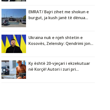
EMRAT/ Bajri zihet me shokun e
burgut, ja kush janë të dënua...
Ukraina nuk e njeh shtetin e
Kosovës, Zelensky: Qendrimi jon...
Ky është 20-vjeçari i ekzekutuar
në Korçë! Autori i zuri pri...