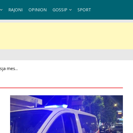
RAJONI
OPINION
GOSSIP
SPORT
 në Krujë: Bilanci...