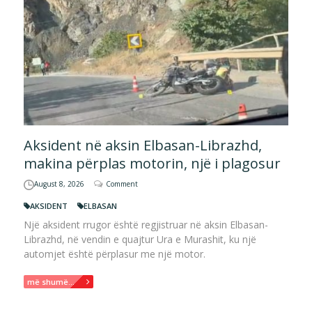
Aksident në aksin Elbasan-Librazhd,
makina përplas motorin, një i plagosur
August 8, 2026
Comment
AKSIDENT
ELBASAN
Një aksident rrugor është regjistruar në aksin Elbasan-
Librazhd, në vendin e quajtur Ura e Murashit, ku një
automjet është përplasur me një motor.
më shumë...