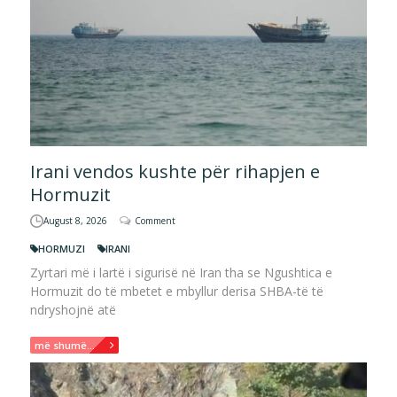
Irani vendos kushte për rihapjen e
Hormuzit
August 8, 2026
Comment
HORMUZI
IRANI
Zyrtari më i lartë i sigurisë në Iran tha se Ngushtica e
Hormuzit do të mbetet e mbyllur derisa SHBA-të të
ndryshojnë atë
më shumë...