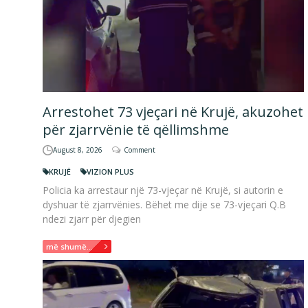
Arrestohet 73 vjeçari në Krujë, akuzohet
për zjarrvënie të qëllimshme
August 8, 2026
Comment
KRUJË
VIZION PLUS
Policia ka arrestaur një 73-vjeçar në Krujë, si autorin e
dyshuar të zjarrvënies. Bëhet me dije se 73-vjeçari Q.B
ndezi zjarr për djegien
më shumë...