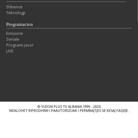
Shkencë
Teknologji
Programacion
Emisione
Seriale
Programi javor
LIVE
© VIZION PLUS TV ALBANIA 1999 - 2026
NDALOHET RIPRODHIMI I PAAUTORIZUAR I PERMBAJTJES SE KESAJ FAQEJE.