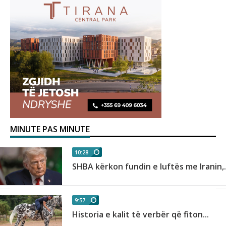
MINUTE PAS MINUTE
10:28
SHBA kërkon fundin e luftës me Iranin,.
9:57
Historia e kalit të verbër që fiton...