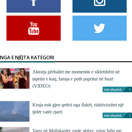
NGA E NJËJTA KATEGORI
Aktorja përballet me momentin e sikletshëm në
tapetin e kuq, fansja e puth papritur në buzë
(VIDEO)
më shumë...
Kruja nuk gjen qetësi nga flakët, riaktivizohet një
tjetër vatër zjarri
më shumë...
Vatra në Mallakastër, ende aktive, vijon lufta me