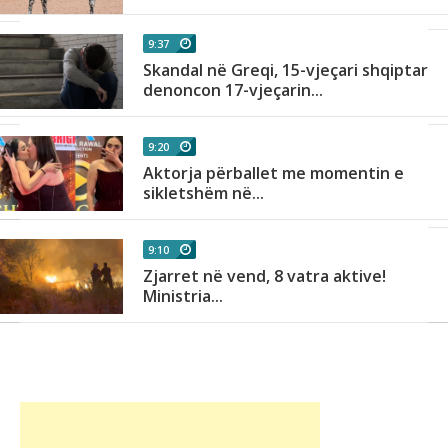
9:37
Skandal në Greqi, 15-vjeçari shqiptar
denoncon 17-vjeçarin...
9:20
Aktorja përballet me momentin e
sikletshëm në...
9:10
Zjarret në vend, 8 vatra aktive!
Ministria...