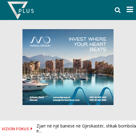
Skip
to
content
Zjarr në një banesë në Gjirokastër, shkak bombola
VIZION FOKUS
e...