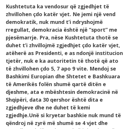
Kushtetuta ka vendosur që zgjedhjet të
zhvillohen çdo katër vjet. Ne jemi një vend
demokratik, nuk mund t’i ndryshojmë
rregullat, demokracia është një “sport” me
pjesëmarrje. Pra, nëse Kushtetuta thotë se
duhet t’i zhvillojmë zgjedhjet çdo katër vjet,
atëherë as Presidenti, e as ndonjë institucion
tjetër, nuk e ka autoritetin të thotë që ato
të zhvillohen çdo 5, 7 apo 9 vite. Mendoj se
Bashkimi Europian dhe Shtetet e Bashkuara
të Amerikës folën shumë qartë ditën e
djeshme, ata e mbështesin demokracinë në
Shqipëri, data 30 qershor është dita e
zgjedhjeve dhe ne duhet të kemi
zgjedhje.Unë si kryetar bashkie nuk mund të
qëndroj në zyrë më shumë se 4 vjet dhe