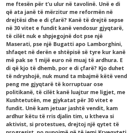
me ftesën për t’u ulur në tavolinë. Unë e di
që ata janë të mërzitur me reformën në
drejtësi dhe e di çfarë? Kanë të drejtë sepse
në 30 vitet e fundit kanë vendosur gjyqtarë,
të cilët nuk e shpjegojnë dot pse një
Maserati, pse një Bugatti apo Lamborghini,
shfaqet në derën e shtëpisë së tyre kur kanë
më pak se 1 mijë euro në muaj të ardhura. E
di që kjo të dhemb, por e di çfarë? Kjo duhet
të ndryshojë, nuk mund ta mbajmë këtë vend
peng me gjyqtarë të korruptuar ose
politikanë, të cilët kanë luajtur me ligjet, me
Kushtetutën, me gjykatat për 30 vitet e
fundit. Unë kam jetuar jashtë vendit, kam
ardhur këtu të rris djalin tim, u ktheva si
aktivist, si protestues, drejtoj një qytet të
progresist, po punojmë që të jemi Kryeqyteti