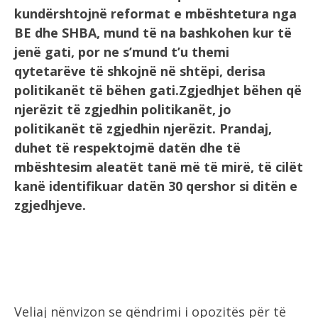
kundërshtojnë reformat e mbështetura nga
BE dhe SHBA, mund të na bashkohen kur të
jenë gati, por ne s’mund t’u themi
qytetarëve të shkojnë në shtëpi, derisa
politikanët të bëhen gati.Zgjedhjet bëhen që
njerëzit të zgjedhin politikanët, jo
politikanët të zgjedhin njerëzit. Prandaj,
duhet të respektojmë datën dhe të
mbështesim aleatët tanë më të mirë, të cilët
kanë identifikuar datën 30 qershor si ditën e
zgjedhjeve.
Veliaj nënvizon se qëndrimi i opozitës për të