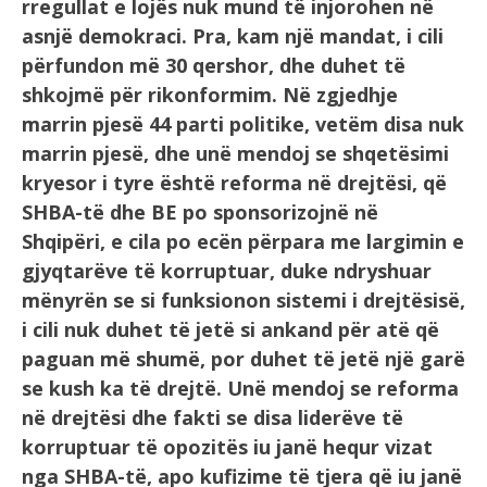
rregullat e lojës nuk mund të injorohen në
asnjë demokraci. Pra, kam një mandat, i cili
përfundon më 30 qershor, dhe duhet të
shkojmë për rikonformim. Në zgjedhje
marrin pjesë 44 parti politike, vetëm disa nuk
marrin pjesë, dhe unë mendoj se shqetësimi
kryesor i tyre është reforma në drejtësi, që
SHBA-të dhe BE po sponsorizojnë në
Shqipëri, e cila po ecën përpara me largimin e
gjyqtarëve të korruptuar, duke ndryshuar
mënyrën se si funksionon sistemi i drejtësisë,
i cili nuk duhet të jetë si ankand për atë që
paguan më shumë, por duhet të jetë një garë
se kush ka të drejtë. Unë mendoj se reforma
në drejtësi dhe fakti se disa liderëve të
korruptuar të opozitës iu janë hequr vizat
nga SHBA-të, apo kufizime të tjera që iu janë