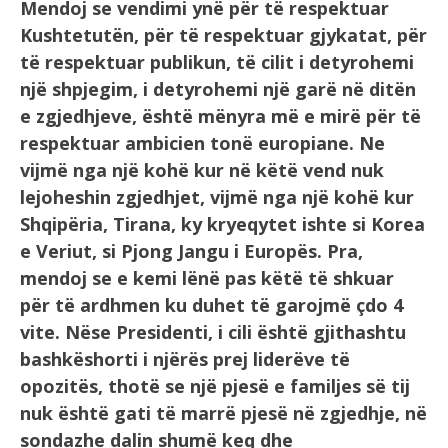
Mendoj se vendimi ynë për të respektuar
Kushtetutën, për të respektuar gjykatat, për
të respektuar publikun, të cilit i detyrohemi
një shpjegim, i detyrohemi një garë në ditën
e zgjedhjeve, është mënyra më e mirë për të
respektuar ambicien tonë europiane. Ne
vijmë nga një kohë kur në këtë vend nuk
lejoheshin zgjedhjet, vijmë nga një kohë kur
Shqipëria, Tirana, ky kryeqytet ishte si Korea
e Veriut, si Pjong Jangu i Europës. Pra,
mendoj se e kemi lënë pas këtë të shkuar
për të ardhmen ku duhet të garojmë çdo 4
vite. Nëse Presidenti, i cili është gjithashtu
bashkëshorti i njërës prej liderëve të
opozitës, thotë se një pjesë e familjes së tij
nuk është gati të marrë pjesë në zgjedhje, në
sondazhe dalin shumë keq dhe