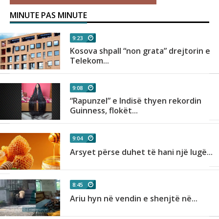
MINUTE PAS MINUTE
9:23
Kosova shpall “non grata” drejtorin e
Telekom...
9:08
“Rapunzel” e Indisë thyen rekordin
Guinness, flokët...
9:04
Arsyet përse duhet të hani një lugë...
8:45
Ariu hyn në vendin e shenjtë në...