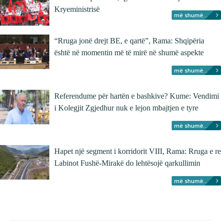
Kryeministrisë
më shumë...
“Rruga jonë drejt BE, e qartë”, Rama: Shqipëria
është në momentin më të mirë në shumë aspekte
më shumë...
Referendume për hartën e bashkive? Kume: Vendimi
i Kolegjit Zgjedhur nuk e lejon mbajtjen e tyre
më shumë...
Hapet një segment i korridorit VIII, Rama: Rruga e re
Labinot Fushë-Mirakë do lehtësojë qarkullimin
më shumë...