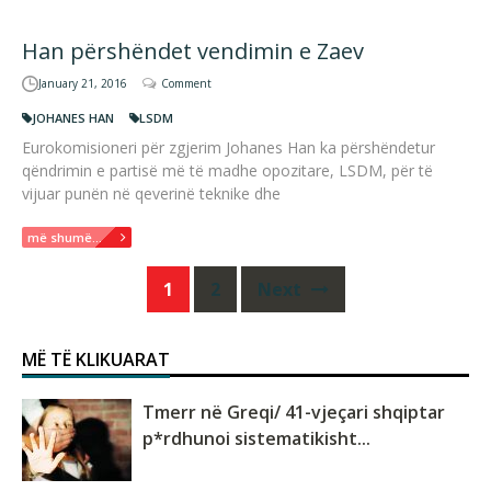
Han përshëndet vendimin e Zaev
January 21, 2016
Comment
JOHANES HAN
LSDM
Eurokomisioneri për zgjerim Johanes Han ka përshëndetur
qëndrimin e partisë më të madhe opozitare, LSDM, për të
vijuar punën në qeverinë teknike dhe
më shumë...
Posts
1
2
Next
navigation
MË TË KLIKUARAT
Tmerr në Greqi/ 41-vjeçari shqiptar
p*rdhunoi sistematikisht...