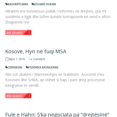
BASHKËPUNIM
EDUARD KUKAN
Miratimi me konsensus politik i reformës në drejtësi, çka rrit
sundimin e ligjit dhe luftën kundër korrupsionit në vend e afron
Shqipërinë me
më shumë...
Kosovë, Hyn në fuqi MSA
April 1, 2016
Comment
CEREMONI
FEDERIKA MONGERINI
Nisi sot zbatimi i Marrëveshjes se Stabilizim -Asocimit mes
Kosovës dhe SHBA, qe shihet si hapi i pare drejt proceseve
integruese te vendit.
më shumë...
Fule e Hahn: S’ka negociata pa “drejtësinë”