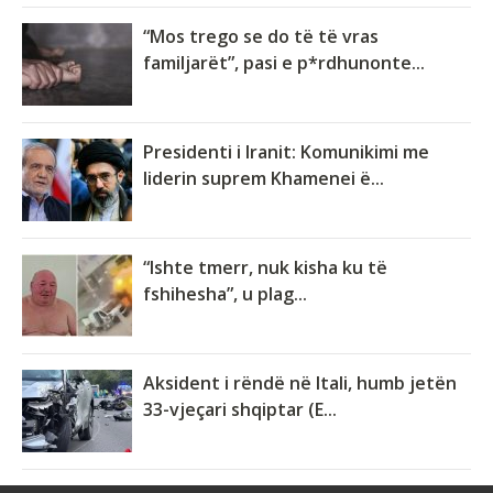
“Mos trego se do të të vras
familjarët”, pasi e p*rdhunonte...
Presidenti i Iranit: Komunikimi me
liderin suprem Khamenei ë...
“Ishte tmerr, nuk kisha ku të
fshihesha”, u plag...
Aksident i rëndë në Itali, humb jetën
33-vjeçari shqiptar (E...