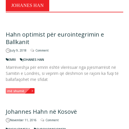
JOHANES HAN
Hahn optimist për eurointegrimin e
Ballkanit
July 9, 2018
Comment
EMRI
JOHANES HAN
Marrëveshja për emrin është vlerësuar nga pjesmarrësit në
Samitin e Londrës, si veprim që dëshmon se rajoni ka fuqi të
ballafaqohet me sfidat
më shumë...
Johannes Hahn në Kosovë
November 11, 2016
Comment