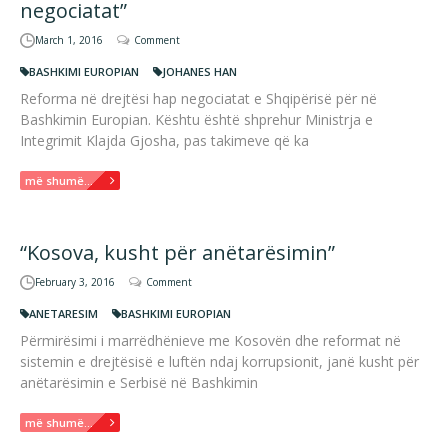
negociatat”
March 1, 2016
Comment
BASHKIMI EUROPIAN
JOHANES HAN
Reforma në drejtësi hap negociatat e Shqipërisë për në
Bashkimin Europian. Kështu është shprehur Ministrja e
Integrimit Klajda Gjosha, pas takimeve që ka
më shumë...
“Kosova, kusht për anëtarësimin”
February 3, 2016
Comment
ANETARESIM
BASHKIMI EUROPIAN
Përmirësimi i marrëdhënieve me Kosovën dhe reformat në
sistemin e drejtësisë e luftën ndaj korrupsionit, janë kusht për
anëtarësimin e Serbisë në Bashkimin
më shumë...