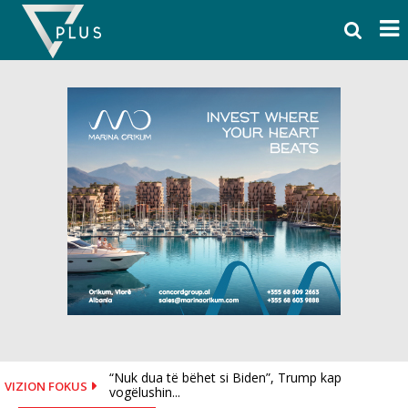
Skip
to
content
“Nuk dua të bëhet si Biden”, Trump kap
VIZION FOKUS
13-vjeçari me makinë të vjedhur shkakton
vogëlushin...
aksident tragjik në...