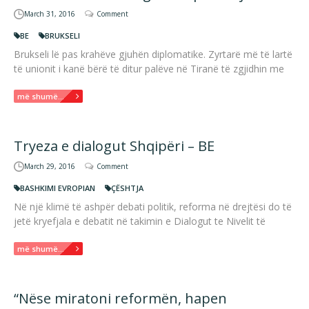
March 31, 2016
Comment
BE
BRUKSELI
Brukseli lë pas krahëve gjuhën diplomatike. Zyrtarë më të lartë
të unionit i kanë bërë të ditur palëve në Tiranë të zgjidhin me
më shumë...
Tryeza e dialogut Shqipëri – BE
March 29, 2016
Comment
BASHKIMI EVROPIAN
ÇËSHTJA
Në një klimë të ashpër debati politik, reforma në drejtësi do të
jetë kryefjala e debatit në takimin e Dialogut te Nivelit të
më shumë...
“Nëse miratoni reformën, hapen