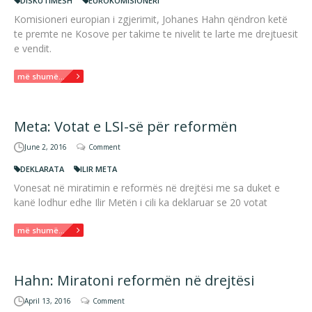
DISKUTIMESH
EUROKOMISIONERI
Komisioneri europian i zgjerimit, Johanes Hahn qëndron ketë
te premte ne Kosove per takime te nivelit te larte me drejtuesit
e vendit.
më shumë...
Meta: Votat e LSI-së për reformën
June 2, 2016
Comment
DEKLARATA
ILIR META
Vonesat në miratimin e reformës në drejtësi me sa duket e
kanë lodhur edhe Ilir Metën i cili ka deklaruar se 20 votat
më shumë...
Hahn: Miratoni reformën në drejtësi
April 13, 2016
Comment