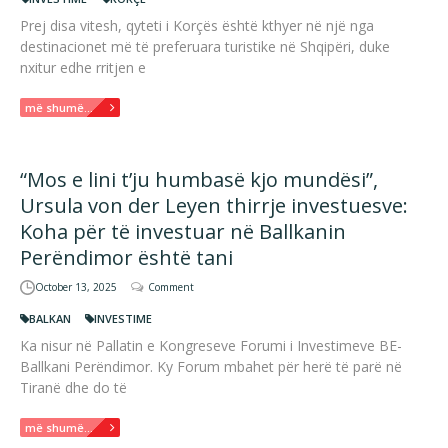
Prej disa vitesh, qyteti i Korçës është kthyer në një nga
destinacionet më të preferuara turistike në Shqipëri, duke
nxitur edhe rritjen e
më shumë...
“Mos e lini t’ju humbasë kjo mundësi”,
Ursula von der Leyen thirrje investuesve:
Koha për të investuar në Ballkanin
Perëndimor është tani
October 13, 2025
Comment
BALKAN
INVESTIME
Ka nisur në Pallatin e Kongreseve Forumi i Investimeve BE-
Ballkani Perëndimor. Ky Forum mbahet për herë të parë në
Tiranë dhe do të
më shumë...