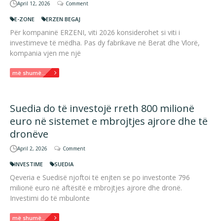
April 12, 2026
Comment
E-ZONE
ERZEN BEGAJ
Për kompaninë ERZENI, viti 2026 konsiderohet si viti i
investimeve të mëdha. Pas dy fabrikave në Berat dhe Vlorë,
kompania vjen me një
më shumë...
Suedia do të investojë rreth 800 milionë
euro në sistemet e mbrojtjes ajrore dhe të
dronëve
April 2, 2026
Comment
INVESTIME
SUEDIA
Qeveria e Suedisë njoftoi të enjten se po investonte 796
milionë euro në aftësitë e mbrojtjes ajrore dhe dronë.
Investimi do të mbulonte
më shumë...