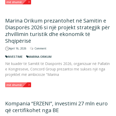
më shumë...
Marina Orikum prezantohet në Samitin e
Diasporës 2026 si një projekt strategjik për
zhvillimin turistik dhe ekonomik të
Shqipërisë
April 16, 2026
Comment
INVESTIME
MARINA ORIKUM
Në kuadër të Samitit të Diasporës 2026, organizuar në Pallatin
e Kongreseve, Concord Group prezantoi me sukses një nga
projektet më ambicioze “Marina
më shumë...
Kompania “ERZENI”, investimi 27 mln euro
që certifikohet nga BE