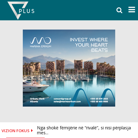
Skip
to
content
Nga shokë fëmijërie në “rivalë”, si nisi përplasja
“Betejë e jashtëzakonshme”, Rama për zjarrin në
VIZION FOKUS
mes...
Krujë: Bilanci...