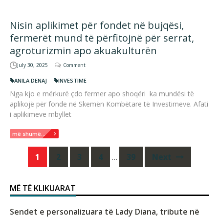
Nisin aplikimet për fondet në bujqësi,
fermerët mund të përfitojnë për serrat,
agroturizmin apo akuakulturën
July 30, 2025
Comment
ANILA DENAJ
INVESTIME
Nga kjo e mërkurë çdo fermer apo shoqëri ka mundësi të
aplikojë për fonde në Skemën Kombëtare të Investimeve. Afati
i aplikimeve mbyllet
më shumë...
Posts
1
2
3
4
…
39
Next
navigation
MË TË KLIKUARAT
Sendet e personalizuara të Lady Diana, tribute në