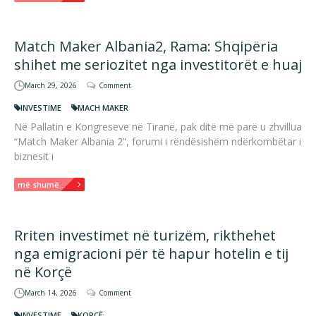
Match Maker Albania2, Rama: Shqipëria
shihet me seriozitet nga investitorët e huaj
March 29, 2026
Comment
INVESTIME
MACH MAKER
Në Pallatin e Kongreseve në Tiranë, pak ditë më parë u zhvillua
“Match Maker Albania 2”, forumi i rëndësishëm ndërkombëtar i
biznesit i
më shumë...
Rriten investimet në turizëm, rikthehet
nga emigracioni për të hapur hotelin e tij
në Korçë
March 14, 2026
Comment
INVESTIME
KORÇË