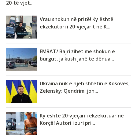
20-të vjet...
Vrau shokun në pritë! Ky është
ekzekutori i 20-vjeçarit në K...
EMRAT/ Bajri zihet me shokun e
burgut, ja kush janë të dënua...
Ukraina nuk e njeh shtetin e Kosovës,
Zelensky: Qendrimi jon...
Ky është 20-vjeçari i ekzekutuar në
Korçë! Autori i zuri pri...