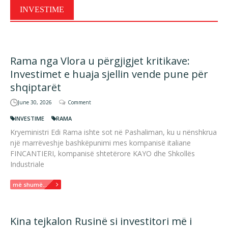
INVESTIME
Rama nga Vlora u përgjigjet kritikave:
Investimet e huaja sjellin vende pune për
shqiptarët
June 30, 2026
Comment
INVESTIME
RAMA
Kryeministri Edi Rama ishte sot në Pashaliman, ku u nënshkrua
një marrëveshje bashkëpunimi mes kompanisë italiane
FINCANTIERI, kompanisë shtetërore KAYO dhe Shkollës
Industriale
më shumë...
Kina tejkalon Rusinë si investitori më i