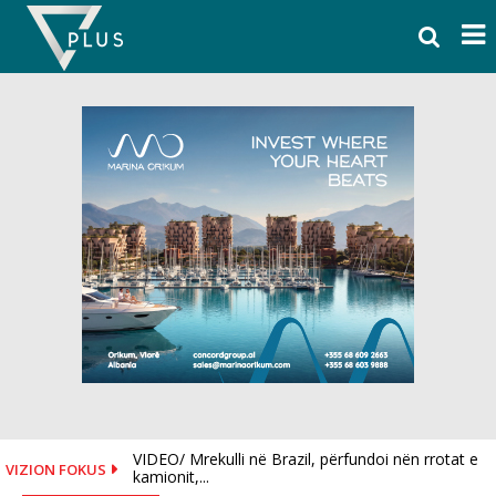
Skip
to
content
VIDEO/ Mrekulli në Brazil, përfundoi nën rrotat e
VIZION FOKUS
Senatorët kërkojnë që SHBA-ja të rivendosë
kamionit,...
sanksione ndaj zyrtarëve...