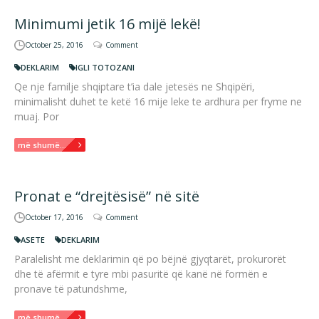
Minimumi jetik 16 mijë lekë!
October 25, 2016
Comment
DEKLARIM
IGLI TOTOZANI
Qe nje familje shqiptare t’ia dale jetesës ne Shqipëri,
minimalisht duhet te ketë 16 mije leke te ardhura per fryme ne
muaj. Por
më shumë...
Pronat e “drejtësisë” në sitë
October 17, 2016
Comment
ASETE
DEKLARIM
Paralelisht me deklarimin që po bëjnë gjyqtarët, prokurorët
dhe të afërmit e tyre mbi pasuritë që kanë në formën e
pronave të patundshme,
më shumë...