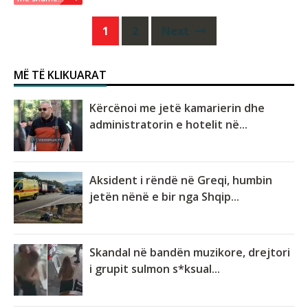
Posts
1
2
Next
navigation
MË TË KLIKUARAT
Kërcënoi me jetë kamarierin dhe
administratorin e hotelit në...
Aksident i rëndë në Greqi, humbin
jetën nënë e bir nga Shqip...
Skandal në bandën muzikore, drejtori
i grupit sulmon s*ksual...