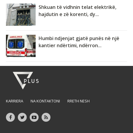
Shkuan të vidhnin telat elektrikë,
hajdutin e zë korenti, dy...
Humbi ndjenjat gjatë punës në një
kantier ndërtimi, ndërron...
KARRIERA
NA KONTAKTONI
RRETH NESH