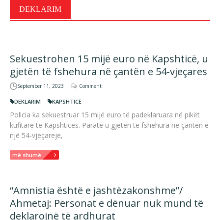
DEKLARIM
Sekuestrohen 15 mijë euro në Kapshticë, u
gjetën të fshehura në çantën e 54-vjeçares
September 11, 2023
Comment
DEKLARIM
KAPSHTICË
Policia ka sekuestruar 15 mijë euro të padeklaruara në pikët
kufitare të Kapshticës. Paratë u gjetën të fshehura në çantën e
një 54-vjeçareje,
më shumë...
“Amnistia është e jashtëzakonshme”/
Ahmetaj: Personat e dënuar nuk mund të
deklarojnë të ardhurat