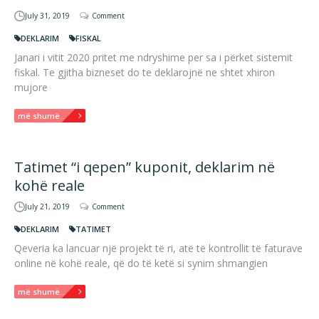
July 31, 2019
Comment
DEKLARIM
FISKAL
Janari i vitit 2020 pritet me ndryshime per sa i përket sistemit
fiskal. Te gjitha bizneset do te deklarojnë ne shtet xhiron
mujore
më shumë...
Tatimet “i qepen” kuponit, deklarim në
kohë reale
July 21, 2019
Comment
DEKLARIM
TATIMET
Qeveria ka lancuar një projekt të ri, atë të kontrollit të faturave
online në kohë reale, që do të ketë si synim shmangien
më shumë...