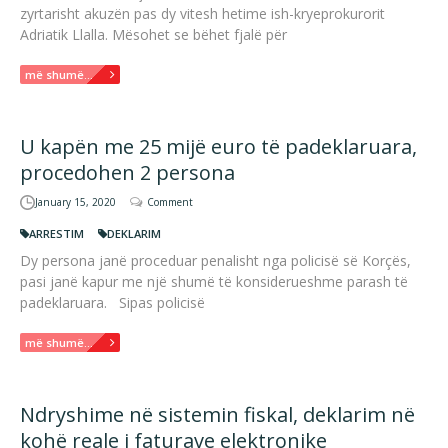
zyrtarisht akuzën pas dy vitesh hetime ish-kryeprokurorit
Adriatik Llalla. Mësohet se bëhet fjalë për
më shumë...
U kapën me 25 mijë euro të padeklaruara,
procedohen 2 persona
January 15, 2020
Comment
ARRESTIM
DEKLARIM
Dy persona janë proceduar penalisht nga policisë së Korçës,
pasi janë kapur me një shumë të konsiderueshme parash të
padeklaruara. Sipas policisë
më shumë...
Ndryshime në sistemin fiskal, deklarim në
kohë reale i faturave elektronike