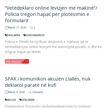
“Vetëdeklaro online lëvizjen me makinë”/
Policia tregon hapat për plotësimin e
formularit
March 17, 2020
2
DEKLARIM
KORONAVIRUS
Policia e Shtetit ka njoftuar drejtuesit e mjeteve që të
vetëdeklarojnë online lëvizjen me automjete private, si dhe ka
treguar hapat që duhet
më shumë...
SPAK i komunikon akuzën Llallës, nuk
deklaroi paratë në kufi
March 4, 2020
Comment
AKUZA
DEKLARIM
Prokuroria e Posaçme i ka komunikuar kete te merkure