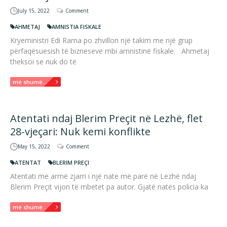
July 15, 2022
Comment
AHMETAJ
AMNISTIA FISKALE
Kryeministri Edi Rama po zhvillon një takim me një grup
përfaqësuesish të bizneseve mbi amnistinë fiskale. Ahmetaj
theksoi se nuk do të
më shumë...
Atentati ndaj Blerim Preçit në Lezhë, flet
28-vjeçari: Nuk kemi konflikte
May 15, 2022
Comment
ATENTAT
BLERIM PREÇI
Atentati me armë zjarri i një nate më parë në Lezhë ndaj
Blerim Preçit vijon të mbetet pa autor. Gjatë natës policia ka
më shumë...