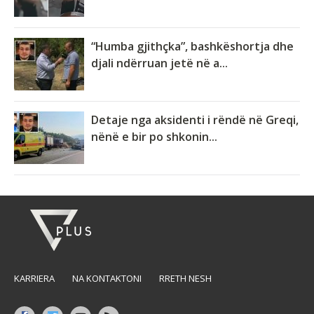
“Humba gjithçka”, bashkëshortja dhe
djali ndërruan jetë në a...
Detaje nga aksidenti i rëndë në Greqi,
nënë e bir po shkonin...
KARRIERA
NA KONTAKTONI
RRETH NESH