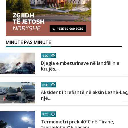
MINUTE PAS MINUTE
9:02
Djegia e mbeturinave në landfillin e
Krujës,...
8:45
Aksident i trefishtë në aksin Lezhë-Laç
një...
8:23
sa
Termometri prek 40°C në Tiranë,
“përvëlohen” Elbasani...