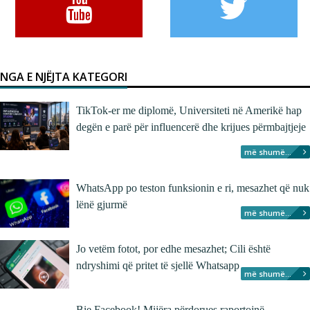
NGA E NJËJTA KATEGORI
TikTok-er me diplomë, Universiteti në Amerikë hap
degën e parë për influencerë dhe krijues përmbajtjeje
më shumë...
WhatsApp po teston funksionin e ri, mesazhet që nuk
lënë gjurmë
më shumë...
Jo vetëm fotot, por edhe mesazhet; Cili është
ndryshimi që pritet të sjellë Whatsapp
më shumë...
Bie Facebook! Mijëra përdorues raportojnë