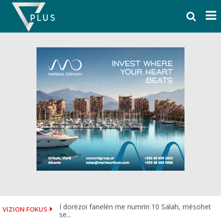
Skip
to
content
I dorëzoi fanelën me numrin 10 Salah, mësohet
VIZION FOKUS
se...