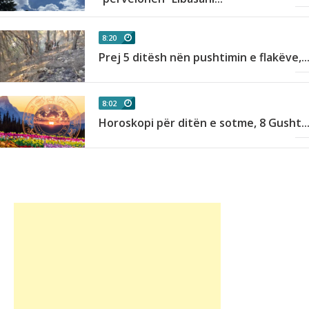
8:20
Prej 5 ditësh nën pushtimin e flakëve,..
8:02
.
Horoskopi për ditën e sotme, 8 Gusht..