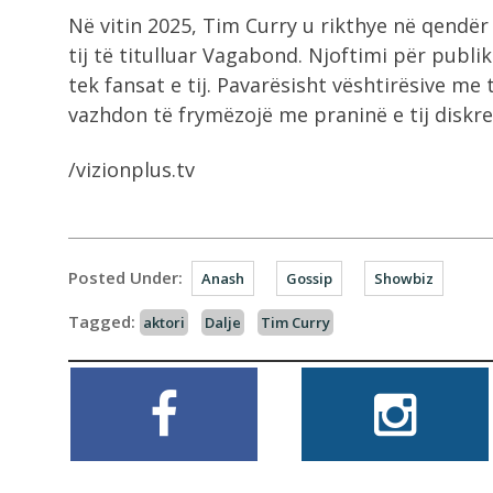
Në vitin 2025, Tim Curry u rikthye në qendë
tij të titulluar Vagabond. Njoftimi për publ
tek fansat e tij. Pavarësisht vështirësive me
vazhdon të frymëzojë me praninë e tij diskr
/vizionplus.tv
Posted Under:
Anash
Gossip
Showbiz
Tagged:
aktori
Dalje
Tim Curry