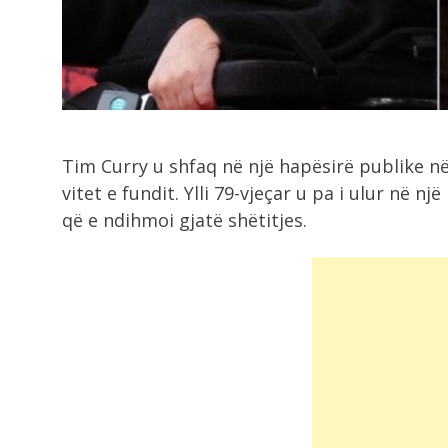
11:03
13-vjeçari me makinë të vjedhur
shkakton aksident...
10:58
Mblidhet Kuvendi i Kosovës, mbah
seanca konstituive...
Tim Curry u shfaq në një hapësirë ​​publike në 
vitet e fundit. Ylli 79-vjeçar u pa i ulur në 
që e ndihmoi gjatë shëtitjes.