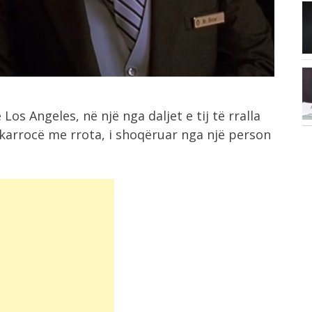
10:05
E pazakontë/ Këshilltarja merr pjesë
në mbledhje...
9:49
et
Vatra e zjarrit në Malin e Dardhës...
Los Angeles, në një nga daljet e tij të rralla
një karrocë me rrota, i shoqëruar nga një person