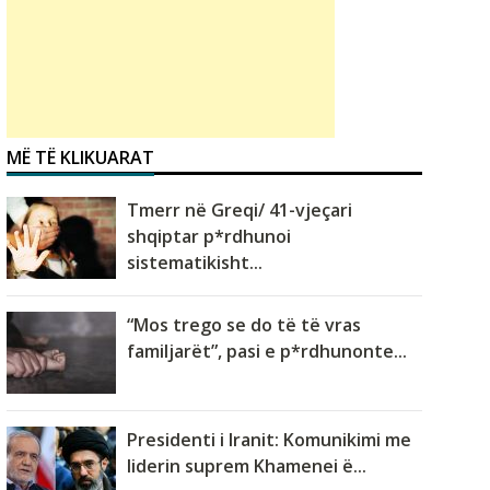
MË TË KLIKUARAT
Tmerr në Greqi/ 41-vjeçari
shqiptar p*rdhunoi
sistematikisht...
“Mos trego se do të të vras
familjarët”, pasi e p*rdhunonte...
Presidenti i Iranit: Komunikimi me
liderin suprem Khamenei ë...