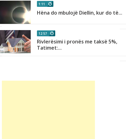
1:11
Hëna do mbulojë Diellin, kur do të...
12:57
Rivlerësimi i pronës me taksë 5%,
Tatimet:...