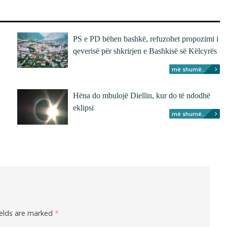
PS e PD bëhen bashkë, refuzohet propozimi i
qeverisë për shkrirjen e Bashkisë së Këlcyrës
më shumë...
Hëna do mbulojë Diellin, kur do të ndodhë
eklipsi
më shumë...
ields are marked
*