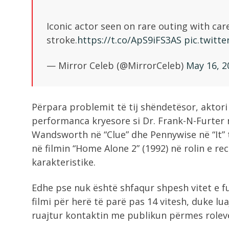
Iconic actor seen on rare outing with care
stroke.
https://t.co/ApS9iFS3AS
pic.twitt
— Mirror Celeb (@MirrorCeleb)
May 16, 2
Përpara problemit të tij shëndetësor, aktor
performanca kryesore si Dr. Frank-N-Furter 
Wandsworth në “Clue” dhe Pennywise në “It” t
në filmin “Home Alone 2” (1992) në rolin e re
karakteristike.
Edhe pse nuk është shfaqur shpesh vitet e fu
filmi për herë të parë pas 14 vitesh, duke lua
ruajtur kontaktin me publikun përmes rolev