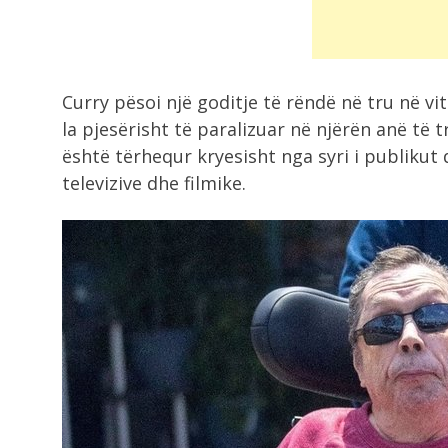
Curry pësoi një goditje të rëndë në tru në vit
la pjesërisht të paralizuar në njërën anë të tr
është tërhequr kryesisht nga syri i publikut
televizive dhe filmike.