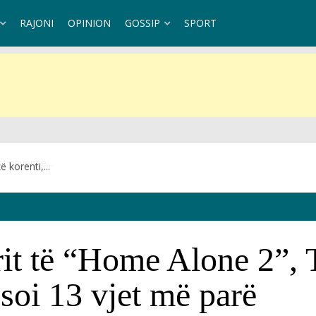
RAJONI
OPINION
GOSSIP
SPORT
 korenti,...
orit të “Home Alone 2”,
ësoi 13 vjet më parë