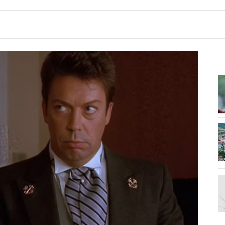
10:52
Aksident në autostradën Fier-
Lushnjë, Audi “fluturon” nga...
10:28
n,
Tragjedia e familjes britanike!
Ndërtuan shtëpinë e...
10:19
..
“Vrau në Belgjikë në ’97 vajzën që...