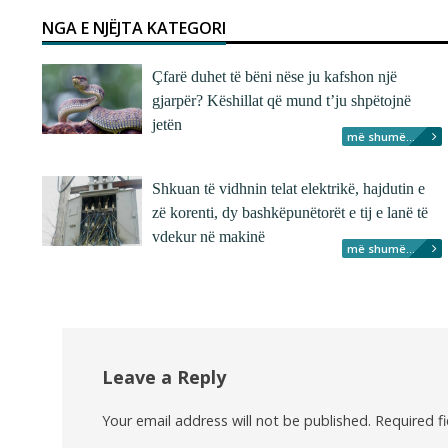
NGA E NJËJTA KATEGORI
Çfarë duhet të bëni nëse ju kafshon një
gjarpër? Këshillat që mund t’ju shpëtojnë
jetën
më shumë...
Shkuan të vidhnin telat elektrikë, hajdutin e
zë korenti, dy bashkëpunëtorët e tij e lanë të
vdekur në makinë
më shumë...
Leave a Reply
Your email address will not be published.
Required f