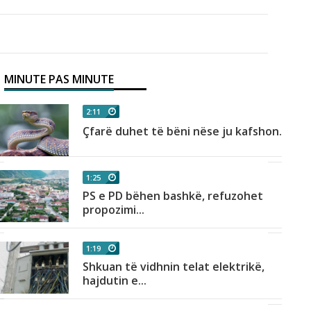
MINUTE PAS MINUTE
2:11
Çfarë duhet të bëni nëse ju kafshon...
1:25
PS e PD bëhen bashkë, refuzohet
propozimi...
1:19
Shkuan të vidhnin telat elektrikë,
hajdutin e...