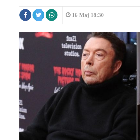
16 Maj 18:30
11:20
Operacion antidrogë në Himarë,
arrestohen tre persona...
11:16
Grabitja e argjendarisë në Paskuqa
autorët vodhën...
11:11
“Nuk dua të bëhet si Biden”, Trump.