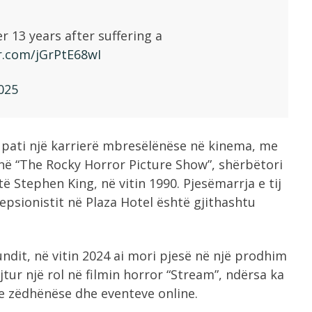
r 13 years after suffering a
er.com/jGrPtE68wI
025
i pati një karrierë mbresëlënëse në kinema, me
në “The Rocky Horror Picture Show”, shërbëtori
ë Stephen King, në vitin 1990. Pjesëmarrja e tij
cepsionistit në Plaza Hotel është gjithashtu
ndit, në vitin 2024 ai mori pjesë në një prodhim
jtur një rol në filmin horror “Stream”, ndërsa ka
e zëdhënëse dhe eventeve online.