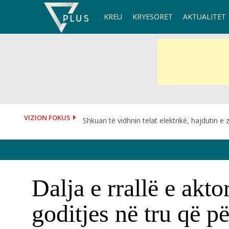
Skip
KREU
KRYESORET
AKTUALITET
to
content
VIZION FOKUS
Shkuan të vidhnin telat elektrikë, hajdutin e zë
Dalja e rrallë e akt
goditjes në tru që p