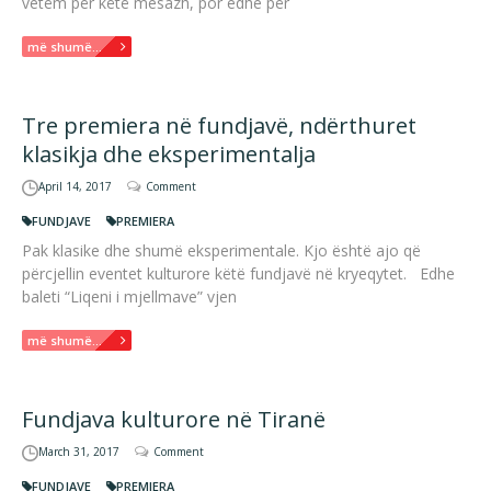
vetëm për këtë mesazh, por edhe për
më shumë...
Tre premiera në fundjavë, ndërthuret
klasikja dhe eksperimentalja
April 14, 2017
Comment
FUNDJAVE
PREMIERA
Pak klasike dhe shumë eksperimentale. Kjo është ajo që
përcjellin eventet kulturore këtë fundjavë në kryeqytet. Edhe
baleti “Liqeni i mjellmave” vjen
më shumë...
Fundjava kulturore në Tiranë
March 31, 2017
Comment
FUNDJAVE
PREMIERA