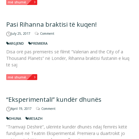
më shumë...
Pasi Rihanna braktisi të kuqen!
July 25, 2017
Comment
ARGJEND
PREMIERA
Disa orë pas premierës së filmit “Valerian and the City of a
Thousand Planets” në Londër, Rihanna braktisi fustanin e kuq
të saj
më shumë...
“Eksperimentali” kundër dhunës
April 19, 2017
Comment
DHUNA
MESAZH
“Tramvaji Dëshirë”, ulërinte kundër dhunës ndaj femrës këtë
fundjavë në Teatrin Eksperimental. Premiera u duartrokit jo