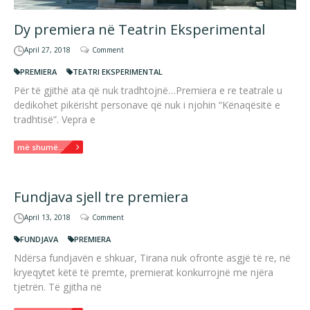
Dy premiera në Teatrin Eksperimental
April 27, 2018
Comment
PREMIERA
TEATRI EKSPERIMENTAL
Për të gjithë ata që nuk tradhtojnë…Premiera e re teatrale u
dedikohet pikërisht personave që nuk i njohin “Kënaqësitë e
tradhtisë”. Vepra e
më shumë...
Fundjava sjell tre premiera
April 13, 2018
Comment
FUNDJAVA
PREMIERA
Ndërsa fundjavën e shkuar, Tirana nuk ofronte asgjë të re, në
kryeqytet këtë të premte, premierat konkurrojnë me njëra
tjetrën. Të gjitha në