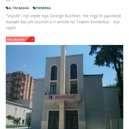
ALTIN BASHA
PREMIERA
“Vojcek”, një vepër nga George Buchner, me regji të japonezit
Kuniaki Ida çeli sezonin e ri artistik në Teatrin Kombëtar. Kjo
vepër
më shumë...