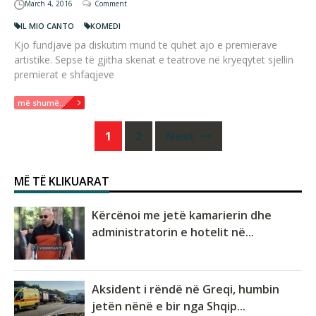
March 4, 2016
Comment
IL MIO CANTO
KOMEDI
Kjo fundjavë pa diskutim mund të quhet ajo e premierave
artistike. Sepse të gjitha skenat e teatrove në kryeqytet sjellin
premierat e shfaqjeve
më shumë...
Posts
1
2
Next
navigation
MË TË KLIKUARAT
Kërcënoi me jetë kamarierin dhe
administratorin e hotelit në...
Aksident i rëndë në Greqi, humbin
jetën nënë e bir nga Shqip...