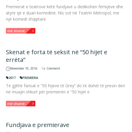
Premierat e teatrove këtë fundjavë u dedikohen fëmijëve dhe
atyre që e duan komedinë. Nis sot në Teatrin Metropol, me
një komedi shqiptare
më shumë...
Skenat e forta të seksit në “50 hijet e
errëta”
November 10, 2016
Comment
2017
PREMIERA
Të gjithë fansat e “50 hijeve të Grey” do të duhet të presin deri
në muajin shkurt për premierën e “50 hijet e
më shumë...
Fundjava e premierave