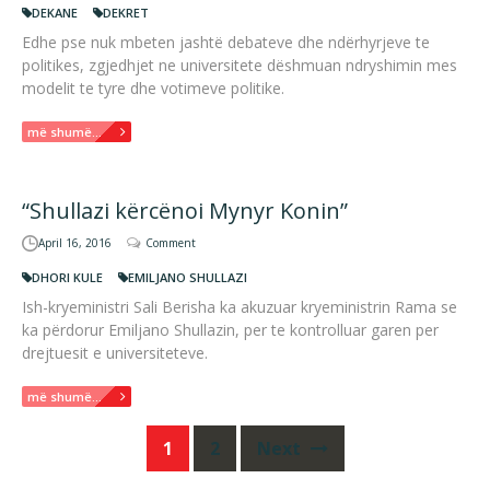
DEKANE
DEKRET
Edhe pse nuk mbeten jashtë debateve dhe ndërhyrjeve te
politikes, zgjedhjet ne universitete dëshmuan ndryshimin mes
modelit te tyre dhe votimeve politike.
më shumë...
“Shullazi kërcënoi Mynyr Konin”
April 16, 2016
Comment
DHORI KULE
EMILJANO SHULLAZI
Ish-kryeministri Sali Berisha ka akuzuar kryeministrin Rama se
ka përdorur Emiljano Shullazin, per te kontrolluar garen per
drejtuesit e universiteteve.
më shumë...
Posts
1
2
Next
navigation