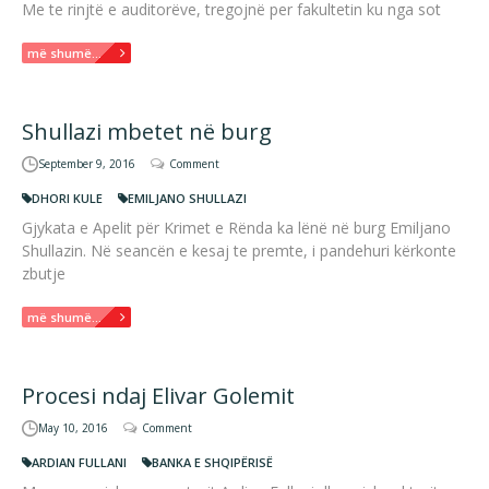
Me te rinjtë e auditorëve, tregojnë per fakultetin ku nga sot
më shumë...
Shullazi mbetet në burg
September 9, 2016
Comment
DHORI KULE
EMILJANO SHULLAZI
Gjykata e Apelit për Krimet e Rënda ka lënë në burg Emiljano
Shullazin. Në seancën e kesaj te premte, i pandehuri kërkonte
zbutje
më shumë...
Procesi ndaj Elivar Golemit
May 10, 2016
Comment
ARDIAN FULLANI
BANKA E SHQIPËRISË