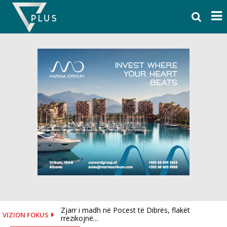
Skip
to
content
Zjarr i madh në Pocest të Dibrës, flakët
VIZION FOKUS
Shpërthen makina në Tiranë, shkak një defekt
rrezikojnë...
teknik