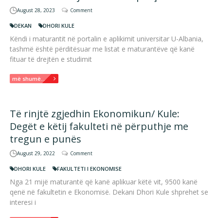
August 28, 2023
Comment
DEKAN
DHORI KULE
Këndi i maturantit në portalin e aplikimit universitar U-Albania,
tashmë është përditësuar me listat e maturantëve që kanë
fituar të drejtën e studimit
më shumë...
Të rinjtë zgjedhin Ekonomikun/ Kule:
Degët e këtij fakulteti në përputhje me
tregun e punës
August 29, 2022
Comment
DHORI KULE
FAKULTETI I EKONOMISE
Nga 21 mijë maturantë që kanë aplikuar këtë vit, 9500 kanë
qenë në fakultetin e Ekonomisë. Dekani Dhori Kule shprehet se
interesi i