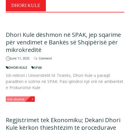
DHORI KULE
Dhori Kule dëshmon në SPAK, jep sqarime
për vendimet e Bankës së Shqipërisë për
mikrokreditë
June 11, 2025
Comment
DHORI KULE
SPAK
Ish-rektori i Universitetit të Tiranës, Dhori Kule u paraqit
paraditen e sotme në SPAK. Pasi qëndroi një orë në ambientet
e Prokurorise Kule
më shumë...
Regjistrimet tek Ekonomiku; Dekani Dhori
Kule kërkon thjeshtëzim të proçedurave