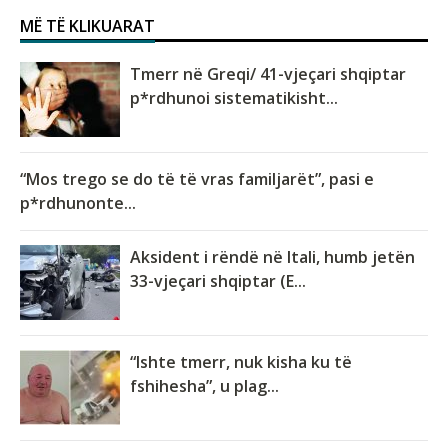
MË TË KLIKUARAT
Tmerr në Greqi/ 41-vjeçari shqiptar
p*rdhunoi sistematikisht...
“Mos trego se do të të vras familjarët”, pasi e
p*rdhunonte...
Aksident i rëndë në Itali, humb jetën
33-vjeçari shqiptar (E...
“Ishte tmerr, nuk kisha ku të
fshihesha”, u plag...