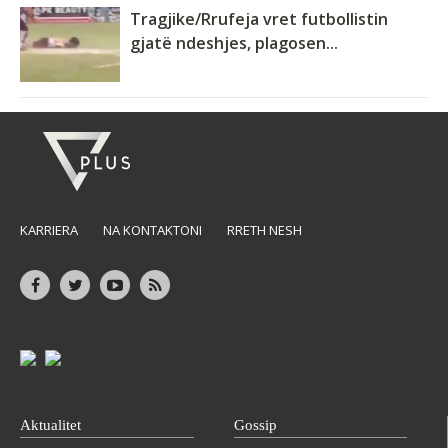
Tragjike/Rrufeja vret futbollistin
gjatë ndeshjes, plagosen...
KARRIERA
NA KONTAKTONI
RRETH NESH
Aktualitet
Gossip