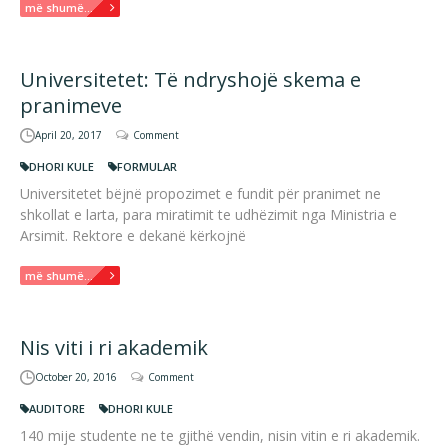
më shumë...
Universitetet: Të ndryshojë skema e
pranimeve
April 20, 2017
Comment
DHORI KULE
FORMULAR
Universitetet bëjnë propozimet e fundit për pranimet ne
shkollat e larta, para miratimit te udhëzimit nga Ministria e
Arsimit. Rektore e dekanë kërkojnë
më shumë...
Nis viti i ri akademik
October 20, 2016
Comment
AUDITORE
DHORI KULE
140 mije studente ne te gjithë vendin, nisin vitin e ri akademik.