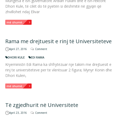
Mungesa e ish-guvernatorit Ardian Fullani dhe e ish-rektorit
Dhori Kule, të cilët do të pyetën si dëshmitë në gjyqin që
zhvillohet ndaj Elivar
më shumë...
Rama me drejtuesit e rinj të Universiteteve
April 27, 2016
Comment
DHORI KULE
EDI RAMA
Kryeministri Edi Rama ka shfrytëzuar nje takim me drejtuesit e
rinj te universiteteve per te vlerësuar 2 figura; Mynyr Konin dhe
Dhori Kulen,
më shumë...
Të zgjedhurit në Universitete
April 23, 2016
Comment