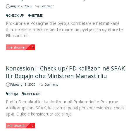
August 2, 2023
Comment
CHECK UP
HETIME
Prokuroria e Posaçme dhe byroja kombëtare e hetimit kanë
thirrur këtë të mërkurë për të marrë në pyetje disa qytetarë të
Elbasanit në
më shumë...
Koncesioni i Check up/ PD kallëzon në SPAK
Ilir Beqajn dhe Ministren Manastirliu
February 18, 2020
Comment
BEQJA
CHECK UP
Partia Demokratike ka dorëzuar në Prokurorinë e Posaçme
Antikorrupsion, SPAK, kallëzimin penal për koncesionin e check
up-it. Duke e konsideruar atë si një
më shumë...