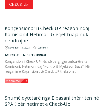
CHECK UP
Konçensionari i Check UP reagon ndaj
Komisionit Hetimor: Gjetjet tuaja nuk
qendrojnë
November 18, 2024
Comment
CHECK UP
KONCENSIONARI
Konçensioni i Check UP i është përgjigjur anëtarëve të
Komisionit Hetimor ndaj “Kontrollit Mjekësor Bazë”. Në
reagimin e Koçensionit të Check UP theksohet
më shumë...
Shumë qytetarë nga Elbasani thërriten në
SPAK për hetimet e Check-Up