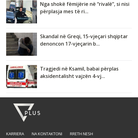
Nga shokë fëmijërie në “rivalë”, si nisi
përplasja mes të ri...
Skandal në Greqi, 15-vjeçari shqiptar
denoncon 17-vjeçarin b...
Tragjedi në Ksamil, babai përplas
aksidentalisht vajzën 4-vj...
KARRIERA
NA KONTAKTONI
RRETH NESH