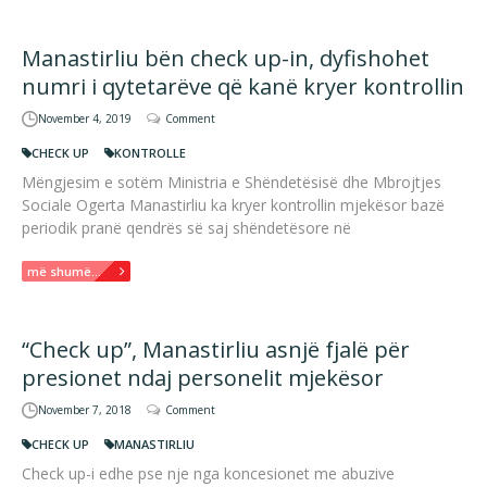
Manastirliu bën check up-in, dyfishohet
numri i qytetarëve që kanë kryer kontrollin
November 4, 2019
Comment
CHECK UP
KONTROLLE
Mëngjesim e sotëm Ministria e Shëndetësisë dhe Mbrojtjes
Sociale Ogerta Manastirliu ka kryer kontrollin mjekësor bazë
periodik pranë qendrës së saj shëndetësore në
më shumë...
“Check up”, Manastirliu asnjë fjalë për
presionet ndaj personelit mjekësor
November 7, 2018
Comment
CHECK UP
MANASTIRLIU
Check up-i edhe pse nje nga koncesionet me abuzive