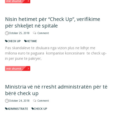
më shumë...
Nisin hetimet për “Check Up”, verifikime
për shkeljet në spitale
October 25, 2018
Comment
CHECK UP
HETIME
Pas skandaleve te zbuluara nga vizion plus ne lidhje me
miliona euro te paguara kompanise koncesinare te check up-
in per pune te pakryer,
më shumë...
Ministria vë në rresht administratën për të
bërë check up
October 24, 2018
Comment
ADMINISTRATE
CHECK UP