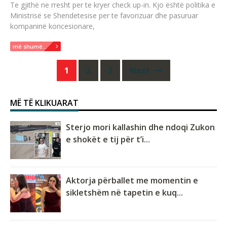
Te gjithë ne rresht per te kryer check up-in. Kjo është politika e
Ministrisë se Shendetesise per te favorizuar dhe pasuruar
kompaninë koncesionare,
më shumë...
Posts
1
2
3
Next
navigation
MË TË KLIKUARAT
Sterjo mori kallashin dhe ndoqi Zukon
e shokët e tij për t’i...
Aktorja përballet me momentin e
sikletshëm në tapetin e kuq...