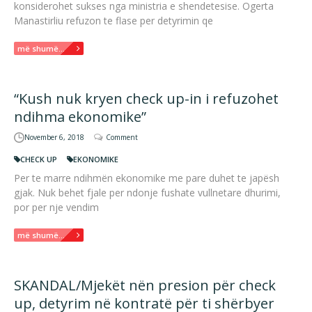
konsiderohet sukses nga ministria e shendetesise. Ogerta
Manastirliu refuzon te flase per detyrimin qe
më shumë...
“Kush nuk kryen check up-in i refuzohet
ndihma ekonomike”
November 6, 2018
Comment
CHECK UP
EKONOMIKE
Per te marre ndihmën ekonomike me pare duhet te japësh
gjak. Nuk behet fjale per ndonje fushate vullnetare dhurimi,
por per nje vendim
më shumë...
SKANDAL/Mjekët nën presion për check
up, detyrim në kontratë për ti shërbyer