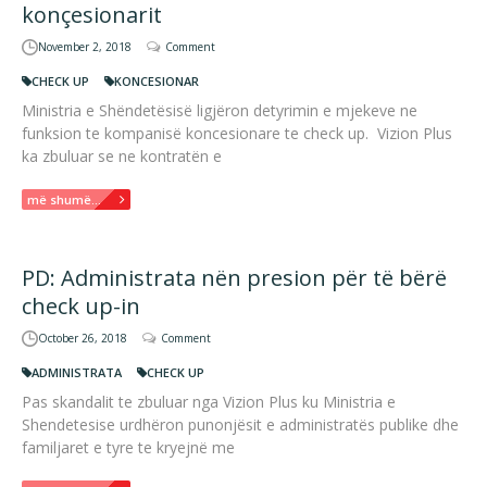
konçesionarit
November 2, 2018
Comment
CHECK UP
KONCESIONAR
Ministria e Shëndetësisë ligjëron detyrimin e mjekeve ne
funksion te kompanisë koncesionare te check up. Vizion Plus
ka zbuluar se ne kontratën e
më shumë...
PD: Administrata nën presion për të bërë
check up-in
October 26, 2018
Comment
ADMINISTRATA
CHECK UP
Pas skandalit te zbuluar nga Vizion Plus ku Ministria e
Shendetesise urdhëron punonjësit e administratës publike dhe
familjaret e tyre te kryejnë me