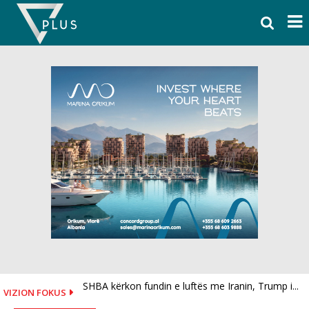
Skip
to
content
SHBA kërkon fundin e luftës me Iranin, Trump i...
Historia e kalit të verbër që fiton medalje ari,...
VIZION FOKUS