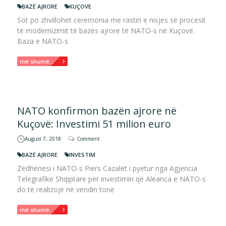
BAZË AJRORE
KUÇOVE
Sot po zhvillohet ceremonia me rastin e nisjes së procesit
të modernizimit të bazës ajrore të NATO-s në Kuçovë.
Baza e NATO-s
më shumë...
NATO konfirmon bazën ajrore në
Kuçovë: Investimi 51 milion euro
August 7, 2018
Comment
BAZË AJRORE
INVESTIM
Zëdhënësi i NATO-s Piers Cazalet i pyetur nga Agjencia
Telegrafike Shqiptare për investimin që Aleanca e NATO-s
do të realizojë në vendin tonë
më shumë...