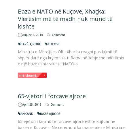
Baza e NATO në Kuçovë, Xhaçka:
Vlerësim më të madh nuk mund të
kishte
August 4, 2018
Comment
BAZË AJRORE
KUÇOVE
Ministrja e Mbrojtjes Olta Xhacka reagoi pas lajmit të
shpërndarë nga kryeministri Rama në lidhje me ndërtimin
e një baze ushtarake të NATO-s
më shumë...
65-vjetori i forcave ajrore
April 25, 2016
Comment
ANKAND
BAZË AJRORE
65-vjetori i krijimit të forcave ajrore është kujtuar ne
bazën e Kuçovës. Ne ceremoni ka marre pjese Ministrja e