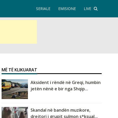
SERIALE
EMISIONE
LIVE
MË TË KLIKUARAT
Aksident i rëndë në Greqi, humbin
jetën nënë e bir nga Shqip...
Skandal në bandën muzikore,
drejtori i grupit sulmon s*ksual...