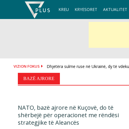
Skip
KREU
KRYESORET
AKTUALITET
to
content
VIZION FOKUS
Dhjetëra sulme ruse në Ukrainë, dy të vdekur
BAZË AJRORE
NATO, bazë ajrore në Kuçovë, do të
shërbejë për operacionet me rëndësi
strategjike të Aleancës