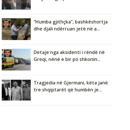
“Humba gjithçka”, bashkëshortja
dhe djali ndërruan jetë në a...
Detaje nga aksidenti i rëndë në
Greqi, nënë e bir po shkonin...
Tragjedia në Gjermani, këta janë
tre shqiptarët që humbën je...