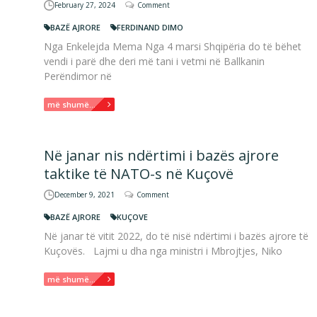
February 27, 2024
Comment
BAZË AJRORE
FERDINAND DIMO
Nga Enkelejda Mema Nga 4 marsi Shqipëria do të bëhet
vendi i parë dhe deri më tani i vetmi në Ballkanin
Perëndimor në
më shumë...
Në janar nis ndërtimi i bazës ajrore
taktike të NATO-s në Kuçovë
December 9, 2021
Comment
BAZË AJRORE
KUÇOVE
Në janar të vitit 2022, do të nisë ndërtimi i bazës ajrore të
Kuçovës. Lajmi u dha nga ministri i Mbrojtjes, Niko
më shumë...