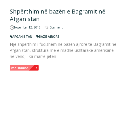
Shpërthim në bazën e Bagramit në
Afganistan
November 12, 2016
Comment
AFGANISTAN
BAZË AJRORE
Një shpërthim i fuqishëm ne bazën ajrore te Bagramit ne
Afganistan, struktura me e madhe ushtarake amerikane
ne vend, i ka marre jetën
më shumë...