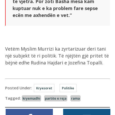
të vjetra. Por zoti Basha mesa kam
kuptuar nuk e ka problem fare sepse
ecën me axhendën e vet.”
Vetëm Myslim Murrizi ka zyrtarizuar deri tani
një subjekt të ri politik. Të njëjtën gjë pritet të
bëjnë edhe Rudina Hajdari e Jozefina Topalli.
Posted Under:
Kryesoret
Politike
Tagged:
kryemadhi
partite e reja
rama