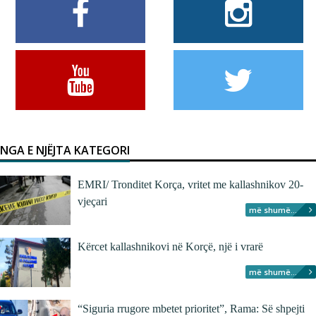
NGA E NJËJTA KATEGORI
EMRI/ Tronditet Korça, vritet me kallashnikov 20-
vjeçari
më shumë...
Kërcet kallashnikovi në Korçë, një i vrarë
më shumë...
“Siguria rrugore mbetet prioritet”, Rama: Së shpejti