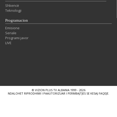
Shkencë
Teknologji
Programacion
Emisione
Seriale
Programi javor
LIVE
© VIZION PLUS TV ALBANIA 1999 - 2026
NDALOHET RIPRODHIMI I PAAUTORIZUAR I PERMBAJTJES SE KESAJ FAQEJE.