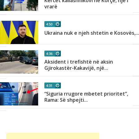
t
Kërcet kallashnikovi në Korçë, një i
vrarë
4:50
Ukraina nuk e njeh shtetin e Kosovës,..
4:36
Aksident i trefishtë në aksin
Gjirokastër-Kakavijë, një...
4:31
“Siguria rrugore mbetet prioritet”,
Rama: Së shpejti...