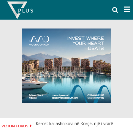
Skip
to
content
Kërcet kallashnikovi në Korçë, një i vrarë
VIZION FOKUS