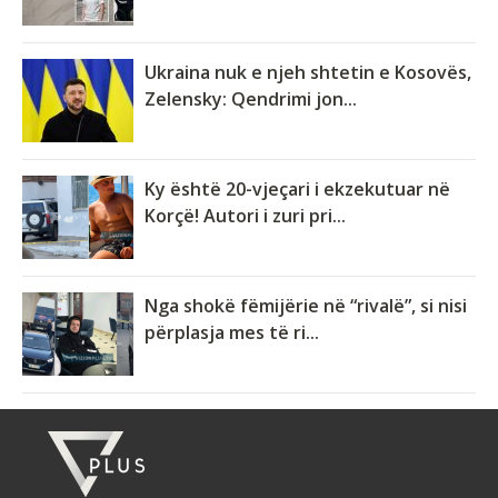
Ukraina nuk e njeh shtetin e Kosovës,
Zelensky: Qendrimi jon...
Ky është 20-vjeçari i ekzekutuar në
Korçë! Autori i zuri pri...
Nga shokë fëmijërie në “rivalë”, si nisi
përplasja mes të ri...