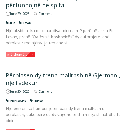
përfundojnë në spital
June 29, 2026
Comment
FIER
LEVAN
Një aksident ka ndodhur disa minuta mẽ parẽ nẽ aksin Fier-
Levan, pranë “Qafës së Koshovicës” dy automjete janë
përplasur me njëra-tjetrën dhe si
më shumë...
Përplasen dy trena mallrash në Gjermani,
një i vdekur
June 20, 2026
Comment
PERPLASEN
TRENA
Një person ka humbur jetën pasi dy trena mallrash u
përplasën, duke bërë që dy vagonë të dilnin nga shinat dhe të
binin