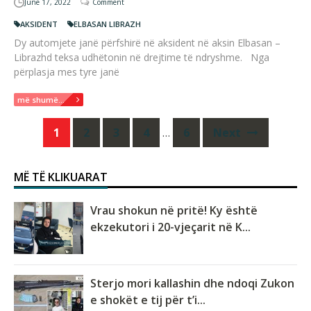
June 17, 2022
Comment
AKSIDENT
ELBASAN LIBRAZH
Dy automjete janë përfshirë në aksident në aksin Elbasan –
Librazhd teksa udhëtonin në drejtime të ndryshme. Nga
përplasja mes tyre janë
më shumë...
Posts
1
2
3
4
…
6
Next
navigation
MË TË KLIKUARAT
Vrau shokun në pritë! Ky është
ekzekutori i 20-vjeçarit në K...
Sterjo mori kallashin dhe ndoqi Zukon
e shokët e tij për t’i...