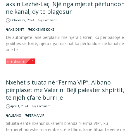
aksin Lezhë-Laç! Një nga mjetet përfundon
në kanal, dy të plagosur
October 27, 2024
Comment
AKSIDENT
KOKE ME KOKE
Dy automjete janë përplasur me njëra-tjetrën, ku për pasojë e
goditjes së fortë, njëra nga makinat ka përfunduar në kanal në
anë të
më shumë...
Nxehet situata në “Ferma VIP”, Albano
përplaset me Valerin: Bëji palestër shpirtit,
të njoh çfarë burri je
April 1, 2024
Comment
ALBANO
FERMA VIP
Situata është nxehur dukshëm brenda “Ferma VIP”, ku
fermerët ndryshe nga ëmbëlsitë e fillimit kanë filluar të vënë në