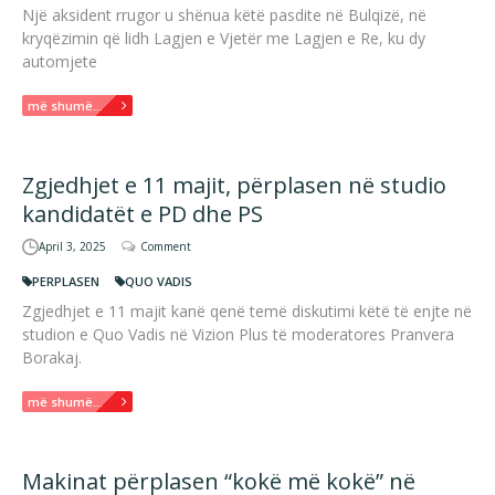
Një aksident rrugor u shënua këtë pasdite në Bulqizë, në
kryqëzimin që lidh Lagjen e Vjetër me Lagjen e Re, ku dy
automjete
më shumë...
Zgjedhjet e 11 majit, përplasen në studio
kandidatët e PD dhe PS
April 3, 2025
Comment
PERPLASEN
QUO VADIS
Zgjedhjet e 11 majit kanë qenë temë diskutimi këtë të enjte në
studion e Quo Vadis në Vizion Plus të moderatores Pranvera
Borakaj.
më shumë...
Makinat përplasen “kokë më kokë” në