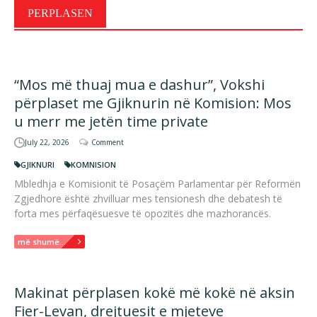
PERPLASEN
“Mos më thuaj mua e dashur”, Vokshi
përplaset me Gjiknurin në Komision: Mos
u merr me jetën time private
July 22, 2026
Comment
GJIKNURI
KOMNISION
Mbledhja e Komisionit të Posaçëm Parlamentar për Reformën
Zgjedhore është zhvilluar mes tensionesh dhe debatesh të
forta mes përfaqësuesve të opozitës dhe mazhorancës.
më shumë...
Makinat përplasen kokë më kokë në aksin
Fier-Levan, drejtuesit e mjeteve