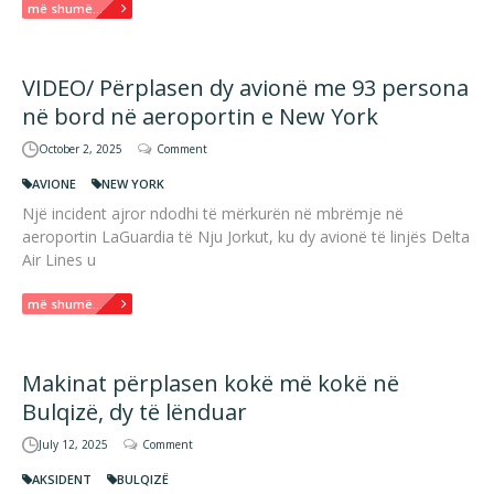
më shumë...
VIDEO/ Përplasen dy avionë me 93 persona
në bord në aeroportin e New York
October 2, 2025
Comment
AVIONE
NEW YORK
Një incident ajror ndodhi të mërkurën në mbrëmje në
aeroportin LaGuardia të Nju Jorkut, ku dy avionë të linjës Delta
Air Lines u
më shumë...
Makinat përplasen kokë më kokë në
Bulqizë, dy të lënduar
July 12, 2025
Comment
AKSIDENT
BULQIZË