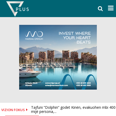
Skip
to
content
Tajfuni “Dolphin” godet Kinën, evakuohen mbi 400
Aksident tragjik në Peru, 13 viktima pas përplasjes
VIZION FOKUS
mijë persona,...
së...