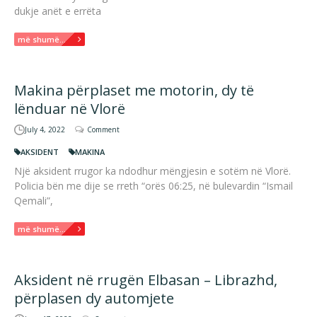
dukje anët e errëta
më shumë...
Makina përplaset me motorin, dy të
lënduar në Vlorë
July 4, 2022
Comment
AKSIDENT
MAKINA
Një aksident rrugor ka ndodhur mëngjesin e sotëm në Vlorë.
Policia bën me dije se rreth “orës 06:25, në bulevardin “Ismail
Qemali”,
më shumë...
Aksident në rrugën Elbasan – Librazhd,
përplasen dy automjete