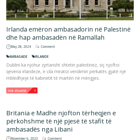
Irlanda emëron ambasadorin në Palestinë
dhe hap ambasadën në Ramallah
May 28, 2024
Comment
AMBASADE
IRLANDE
Dublini ka njohur zyrtarisht shtetin palestinez, siç njoftoi
qeveria irlandeze, e cila miratoi vendimin përkatës gjatë një
mbledhjeje të kabinetit të martën në mëngjes.
më shumë...
Britania e Madhe njofton tërheqjen e
përkohshme të një pjesë të stafit të
ambasadës nga Libani
November 6, 2023
Comment