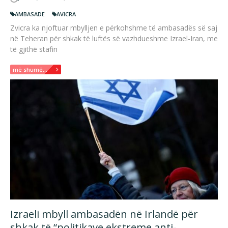
AMBASADE
AVICRA
Zvicra ka njoftuar mbylljen e përkohshme të ambasadës së saj
në Teheran për shkak të luftës së vazhdueshme Izrael-Iran, me
të gjithë stafin
më shumë...
Izraeli mbyll ambasadën në Irlandë për
shkak të “politikave ekstreme anti-