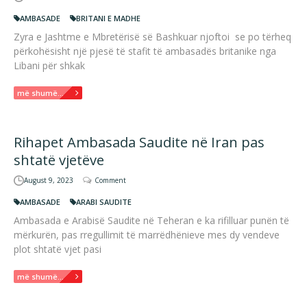
AMBASADE
BRITANI E MADHE
Zyra e Jashtme e Mbretërisë së Bashkuar njoftoi se po tërheq
përkohësisht një pjesë të stafit të ambasadës britanike nga
Libani për shkak
më shumë...
Rihapet Ambasada Saudite në Iran pas
shtatë vjetëve
August 9, 2023
Comment
AMBASADE
ARABI SAUDITE
Ambasada e Arabisë Saudite në Teheran e ka rifilluar punën të
mërkurën, pas rregullimit të marrëdhënieve mes dy vendeve
plot shtatë vjet pasi
më shumë...