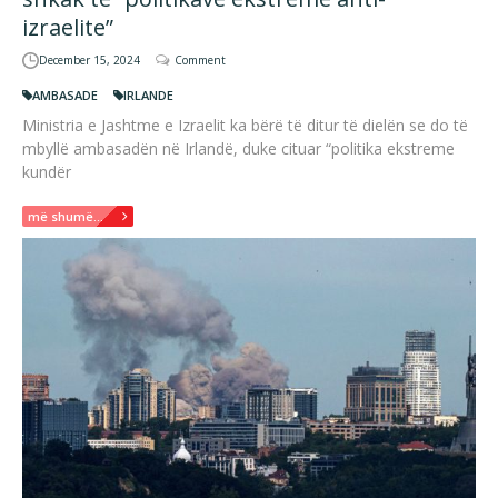
izraelite”
December 15, 2024
Comment
AMBASADE
IRLANDE
Ministria e Jashtme e Izraelit ka bërë të ditur të dielën se do të
mbyllë ambasadën në Irlandë, duke cituar “politika ekstreme
kundër
më shumë...