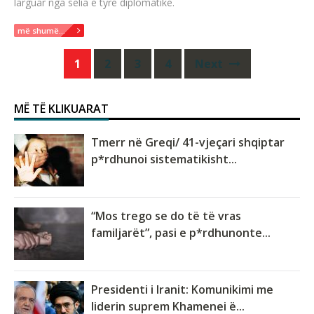
larguar nga selia e tyre diplomatike.
më shumë...
Posts
1
2
3
4
Next
navigation
MË TË KLIKUARAT
Tmerr në Greqi/ 41-vjeçari shqiptar
p*rdhunoi sistematikisht...
“Mos trego se do të të vras
familjarët”, pasi e p*rdhunonte...
Presidenti i Iranit: Komunikimi me
liderin suprem Khamenei ë...