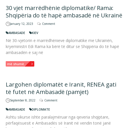
30 vjet marrëdhënie diplomatike/ Rama:
Shqipëria do të hapë ambasadë në Ukrainë
January 12, 2023
Comment
AMBASADE
KIEV
Në 30-vjetorin e marrëdhënieve diplomatike me Ukrainën,
kryeministri Edi Rama ka bërë të ditur se Shqipëria do të hapë
ambasadën e saj në
më shumë...
Largohen diplomatët e Iranit, RENEA gati
të futet në Ambasadë (pamjet)
September 8, 2022
Comment
AMBASADE
DIPLOMATE
Ashtu sikurse ishte paralajmëruar nga qeveria shqiptare,
përfaqësuesit e Ambasadës së Iranit në vendin tonë janë