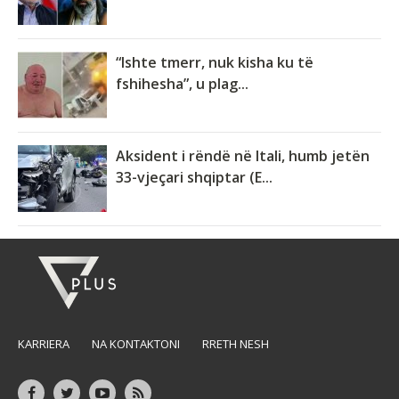
“Ishte tmerr, nuk kisha ku të
fshihesha”, u plag...
Aksident i rëndë në Itali, humb jetën
33-vjeçari shqiptar (E...
KARRIERA
NA KONTAKTONI
RRETH NESH