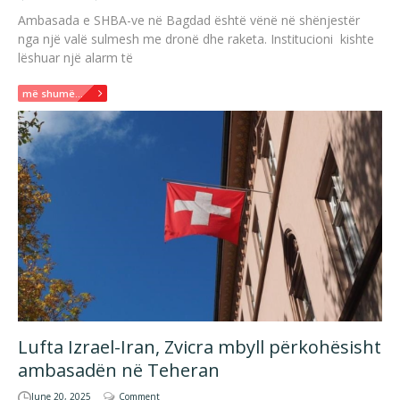
Ambasada e SHBA-ve në Bagdad është vënë në shënjestër
nga një valë sulmesh me dronë dhe raketa. Institucioni kishte
lëshuar një alarm të
më shumë...
Lufta Izrael-Iran, Zvicra mbyll përkohësisht
ambasadën në Teheran
June 20, 2025
Comment