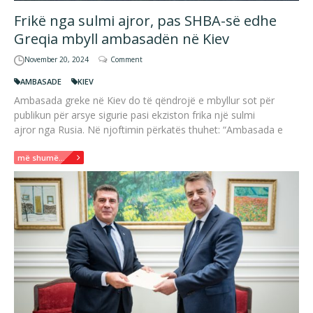
Frikë nga sulmi ajror, pas SHBA-së edhe
Greqia mbyll ambasadën në Kiev
November 20, 2024
Comment
AMBASADE
KIEV
Ambasada greke në Kiev do të qëndrojë e mbyllur sot për
publikun për arsye sigurie pasi ekziston frika një sulmi
ajror nga Rusia. Në njoftimin përkatës thuhet: “Ambasada e
më shumë...