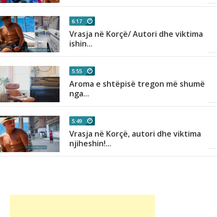
6:17
Vrasja në Korçë/ Autori dhe viktima
ishin...
5:55
së
Aroma e shtëpisë tregon më shumë
nga...
5:49
Vrasja në Korçë, autori dhe viktima
njiheshin!...