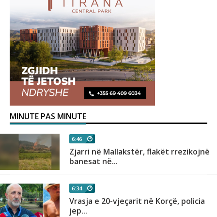
MINUTE PAS MINUTE
6:46
Zjarri në Mallakstër, flakët rrezikojnë
banesat në...
6:34
Vrasja e 20-vjeçarit në Korçë, policia
jep...