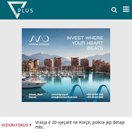
Skip
to
content
Vrasja e 20-vjeçarit në Korçë, policia jep detaje
VIZION FOKUS
mbi...