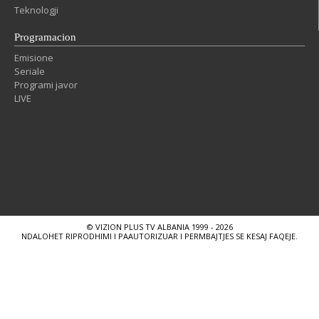
Teknologji
Programacion
Emisione
Seriale
Programi javor
LIVE
© VIZION PLUS TV ALBANIA 1999 - 2026
NDALOHET RIPRODHIMI I PAAUTORIZUAR I PERMBAJTJES SE KESAJ FAQEJE.