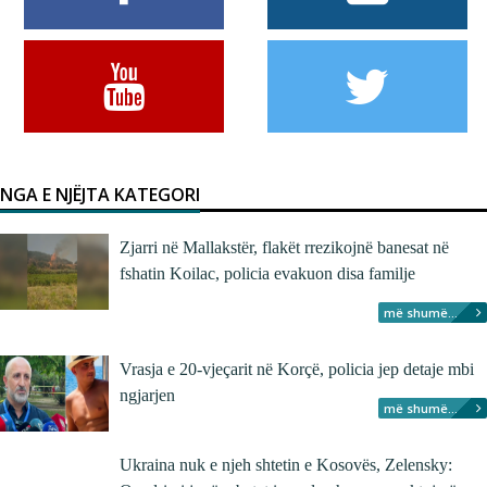
NGA E NJËJTA KATEGORI
Zjarri në Mallakstër, flakët rrezikojnë banesat në
fshatin Koilac, policia evakuon disa familje
më shumë...
Vrasja e 20-vjeçarit në Korçë, policia jep detaje mbi
ngjarjen
më shumë...
Ukraina nuk e njeh shtetin e Kosovës, Zelensky: