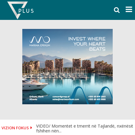
Skip
to
content
VIDEO/ Momentet e tmerrit në Tajlandë, nxënësit
VIZION FOKUS
fshihen nën...