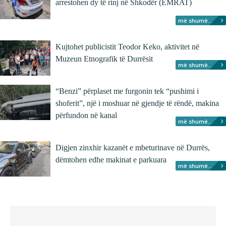
arrestohen dy të rinj në Shkodër (EMRAT)
më shumë...
Kujtohet publicistit Teodor Keko, aktivitet në
Muzeun Etnografik të Durrësit
më shumë...
“Benzi” përplaset me furgonin tek “pushimi i
shoferit”, një i moshuar në gjendje të rëndë, makina
përfundon në kanal
më shumë...
Digjen zinxhir kazanët e mbeturinave në Durrës,
dëmtohen edhe makinat e parkuara
më shumë...