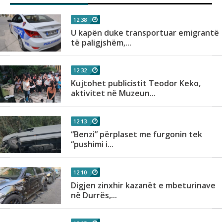
12:38
U kapën duke transportuar emigrantë
të paligjshëm,...
12:32
Kujtohet publicistit Teodor Keko,
aktivitet në Muzeun...
12:13
“Benzi” përplaset me furgonin tek
“pushimi i...
12:10
Digjen zinxhir kazanët e mbeturinave
në Durrës,...