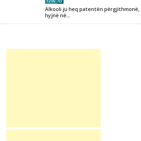
12:05
Alkooli ju heq patentën përgjithmonë,
hyjnë në...