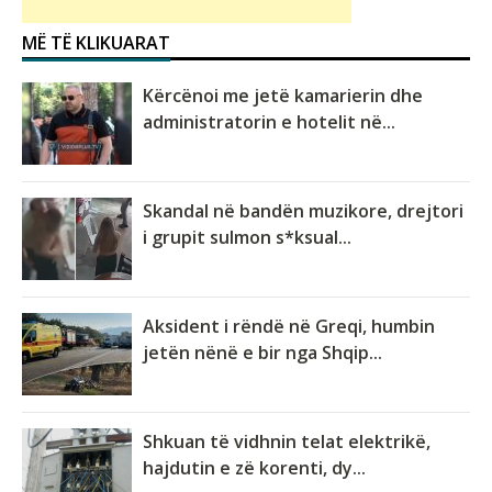
MË TË KLIKUARAT
Kërcënoi me jetë kamarierin dhe
administratorin e hotelit në...
Skandal në bandën muzikore, drejtori
i grupit sulmon s*ksual...
Aksident i rëndë në Greqi, humbin
jetën nënë e bir nga Shqip...
Shkuan të vidhnin telat elektrikë,
hajdutin e zë korenti, dy...