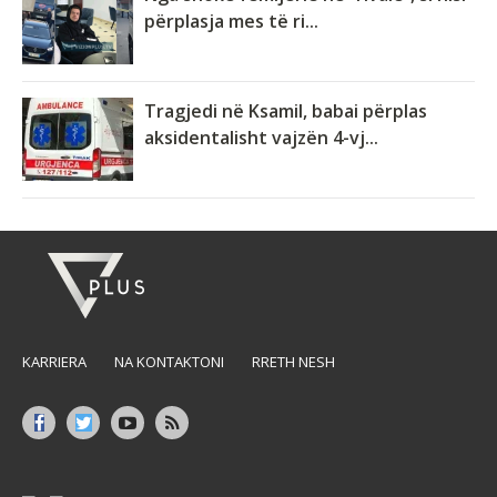
përplasja mes të ri...
Tragjedi në Ksamil, babai përplas
aksidentalisht vajzën 4-vj...
KARRIERA
NA KONTAKTONI
RRETH NESH