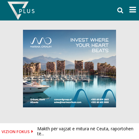
Skip
to
content
Makth për vajzat e mitura në Ceuta, raportohen
VIZION FOKUS
të...