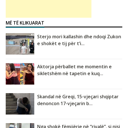
MË TË KLIKUARAT
Sterjo mori kallashin dhe ndoqi Zukon
e shokët e tij për t’i...
Aktorja përballet me momentin e
sikletshëm në tapetin e kuq...
Skandal në Greqi, 15-vjeçari shqiptar
denoncon 17-vjeçarin b...
Nga shokë fëmijërie në “rivalë”, si nisi