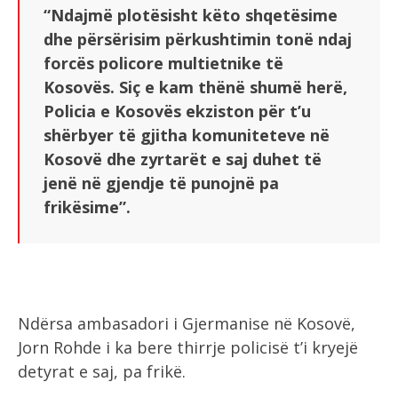
“Ndajmë plotësisht këto shqetësime
dhe përsërisim përkushtimin tonë ndaj
forcës policore multietnike të
Kosovës. Siç e kam thënë shumë herë,
Policia e Kosovës ekziston për t’u
shërbyer të gjitha komuniteteve në
Kosovë dhe zyrtarët e saj duhet të
jenë në gjendje të punojnë pa
frikësime”.
Ndërsa ambasadori i Gjermanise në Kosovë,
Jorn Rohde i ka bere thirrje policisë t’i kryejë
detyrat e saj, pa frikë.