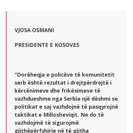
VJOSA OSMANI
PRESIDENTE E KOSOVES
“Dorëheqja e policëve të komunitetit
serb është rezultat i drejtpërdrejtë i
kërcënimeve dhe frikësimeve të
vazhdueshme nga Serbia një dëshmi se
politikat e saj vazhdojnë të pasqyrojnë
taktikat e Millosheviqit. Ne do të
vazhdojmë të sigurojmë
gjithëpërfshirje në të gjitha