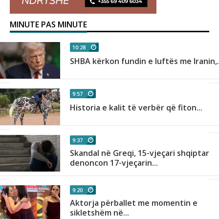
MINUTE PAS MINUTE
10:28
SHBA kërkon fundin e luftës me Iranin,.
9:57
Historia e kalit të verbër që fiton...
9:37
Skandal në Greqi, 15-vjeçari shqiptar
denoncon 17-vjeçarin...
9:20
Aktorja përballet me momentin e
sikletshëm në...