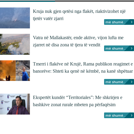
Kruja nuk gjen qetësi nga flakët, riaktivizohet një
tjetër vatër zjarri
më shumë...
Vatra në Mallakastër, ende aktive, vijon lufta me
zjarret në disa zona të tjera të vendit
më shumë...
Tmerri i flakëve në Krujë, Rama publikon reagimet e
banorëve: Shteti ka qenë në këmbë, na kanë shpëtuar
më shumë...
Ekspertët kundër “Territoriales”: Me shkrirjen e
bashkive zonat rurale mbeten pa përfaqësim
më shumë...