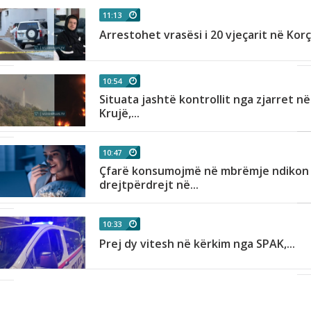
11:13
Arrestohet vrasësi i 20 vjeçarit në Kor
10:54
Situata jashtë kontrollit nga zjarret në
Krujë,...
10:47
Çfarë konsumojmë në mbrëmje ndikon
drejtpërdrejt në...
10:33
Prej dy vitesh në kërkim nga SPAK,...