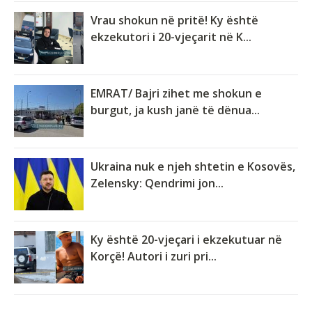
Vrau shokun në pritë! Ky është
ekzekutori i 20-vjeçarit në K...
EMRAT/ Bajri zihet me shokun e
burgut, ja kush janë të dënua...
Ukraina nuk e njeh shtetin e Kosovës,
Zelensky: Qendrimi jon...
Ky është 20-vjeçari i ekzekutuar në
Korçë! Autori i zuri pri...