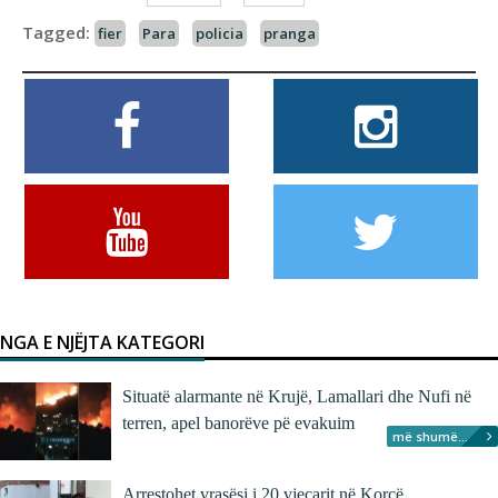
Tagged:
fier
Para
policia
pranga
NGA E NJËJTA KATEGORI
Situatë alarmante në Krujë, Lamallari dhe Nufi në
terren, apel banorëve pë evakuim
më shumë...
Arrestohet vrasësi i 20 vjeçarit në Korçë