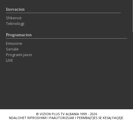
Inovacion
Shkencë
Teknologji
Programacion
Emisione
Seriale
Programi javor
LIVE
© VIZION PLUS TV ALBANIA 1999 - 2026
NDALOHET RIPRODHIMI I PAAUTORIZUAR I PERMBAJTJES SE KESAJ FAQEJE.