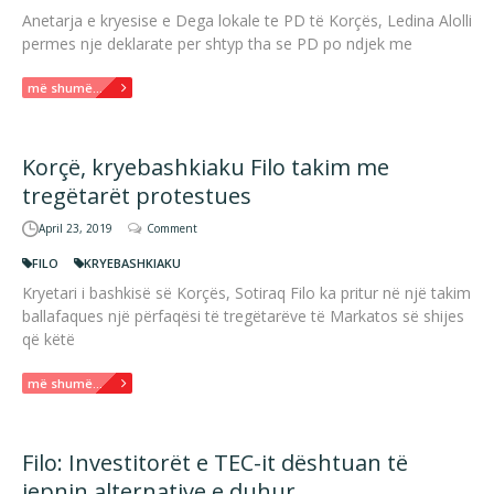
Anetarja e kryesise e Dega lokale te PD të Korçës, Ledina Alolli
permes nje deklarate per shtyp tha se PD po ndjek me
më shumë...
Korçë, kryebashkiaku Filo takim me
tregëtarët protestues
April 23, 2019
Comment
FILO
KRYEBASHKIAKU
Kryetari i bashkisë së Korçës, Sotiraq Filo ka pritur në një takim
ballafaques një përfaqësi të tregëtarëve të Markatos së shijes
që këtë
më shumë...
Filo: Investitorët e TEC-it dështuan të
jepnin alternative e duhur