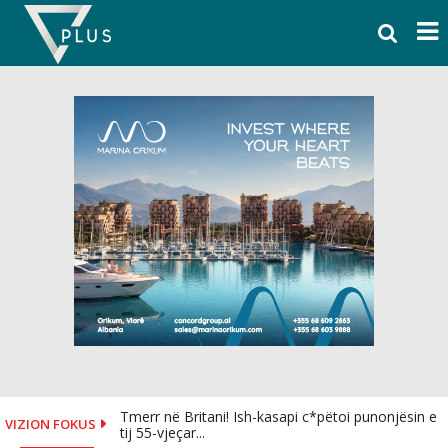
Skip
to
content
Tmerr në Britani! Ish-kasapi c*pëtoi punonjësin e
VIZION FOKUS
tij 55-vjeçar...