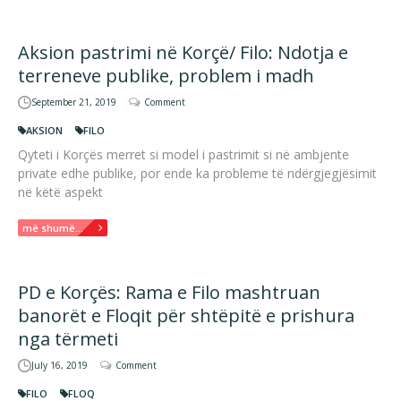
Aksion pastrimi në Korçë/ Filo: Ndotja e
terreneve publike, problem i madh
September 21, 2019
Comment
AKSION
FILO
Qyteti i Korçës merret si model i pastrimit si në ambjente
private edhe publike, por ende ka probleme të ndërgjegjësimit
në këtë aspekt
më shumë...
PD e Korçës: Rama e Filo mashtruan
banorët e Floqit për shtëpitë e prishura
nga tërmeti
July 16, 2019
Comment
FILO
FLOQ