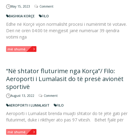
May 15, 2023
Comment
BASHKIA KORÇE
FILO
Edhe në Korçë vijon normalisht procesi i numërimit të votave.
Deri në orën 04:00 të mëngjesit janë numëruar 39 qendra
votimi nga
më shumë...
“Në shtator fluturime nga Korça”/ Filo:
Aeroporti i Lumalasit do të presë avionët
sportivë
August 13, 2022
Comment
AEROPORTI I LUMALASIT
FILO
Aeroporti i Lumalasit brenda muajti shtator do të jëtë gati për
fluturimet, duke i rikthyer ato pas 97 vitesh. Bëhet fjalë për
më shumë...