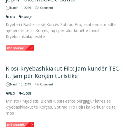
March 11, 2019
Comment
FILO
KORÇE
Kryetari i Bashkisë së Korçës Sotiraq Filo, është ndalur edhe
njëherë te teci i Korçës, aq i përfolur kohët e fundit.
Kryebashkiaku është
më shumë...
Klosi-kryebashkiakut Filo: Jam kundër TEC-
it, jam për Korçën turistike
March 10, 2019
Comment
FILO
KLOSI
Ministri i Mjedistit, Blendi Klosi i është përgjigjur letrës së
kryebashkiakut të Korçës, Sotiraq Filo i cili i ka kërkuar që të
mos
më shumë...