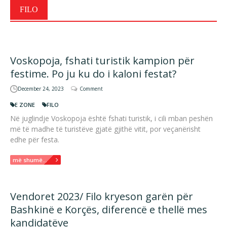
FILO
Voskopoja, fshati turistik kampion për
festime. Po ju ku do i kaloni festat?
December 24, 2023
Comment
E ZONE
FILO
Në juglindje Voskopoja është fshati turistik, i cili mban peshën
më të madhe të turistëve gjatë gjithë vitit, por veçanërisht
edhe për festa.
më shumë...
Vendoret 2023/ Filo kryeson garën për
Bashkinë e Korçës, diferencë e thellë mes
kandidatëve