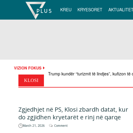
Skip
to
KREU
KRYESORET
AKTUALITE
content
VIZION FOKUS
Trump kundër “turizmit të lindjes”, kufizon të d
KLOSI
Zgjedhjet në PS, Klosi zbardh datat, kur
do zgjidhen kryetarët e rinj në qarqe
March 21, 2026
Comment