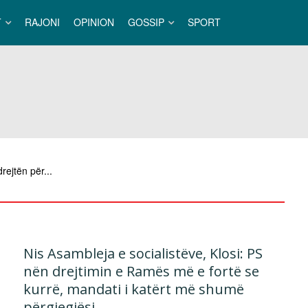
T
RAJONI
OPINION
GOSSIP
SPORT
rejtën për...
Nis Asambleja e socialistëve, Klosi: PS
nën drejtimin e Ramës më e fortë se
kurrë, mandati i katërt më shumë
përgjegjësi