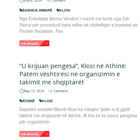
July 8, 2024
Comment
BASHKIA HIMARË
KLOSI
Nga Enkelejda Mema Vendimi i marrë me kohë nga Edi
Rama për procedurë kaloi edhe në mbledhjen e kryesisë së
Partisë Socialiste. Pas
më shumë...
“U krijuan pengesa”, Klosi në Athinë:
Patëm vështirësi në organizimin e
takimit me shqiptarët
May 12, 2024
Comment
ATHINË
KLOSI
Deputeti socialist Blendi Klosi ka mbajtur fjalën e tij gjatë
takimit me shqiptarët në Athinë. Ai tha se ka pasur pengesa
për organizimin
më shumë...