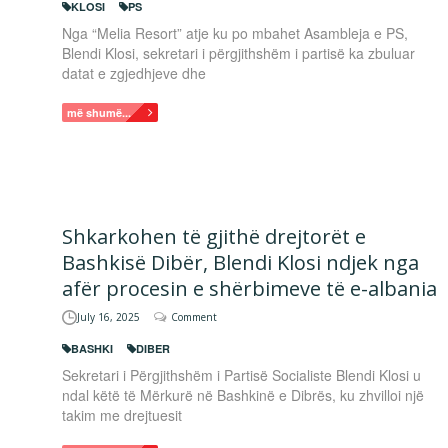
KLOSI
PS
Nga “Melia Resort” atje ku po mbahet Asambleja e PS,
Blendi Klosi, sekretari i përgjithshëm i partisë ka zbuluar
datat e zgjedhjeve dhe
më shumë...
Shkarkohen të gjithë drejtorët e
Bashkisë Dibër, Blendi Klosi ndjek nga
afër procesin e shërbimeve të e-albania
July 16, 2025
Comment
BASHKI
DIBER
Sekretari i Përgjithshëm i Partisë Socialiste Blendi Klosi u
ndal këtë të Mërkurë në Bashkinë e Dibrës, ku zhvilloi një
takim me drejtuesit