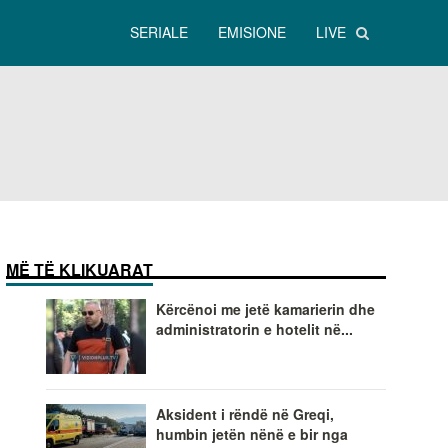
SERIALE
EMISIONE
LIVE
MË TË KLIKUARAT
Kërcënoi me jetë kamarierin dhe
administratorin e hotelit në...
Aksident i rëndë në Greqi,
humbin jetën nënë e bir nga