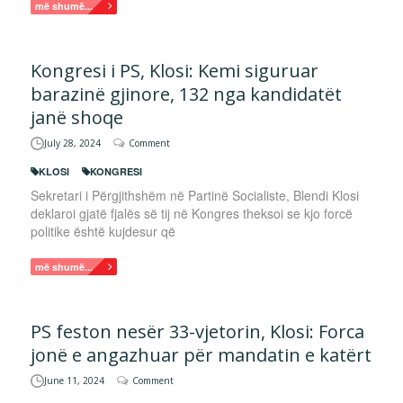
më shumë...
Kongresi i PS, Klosi: Kemi siguruar
barazinë gjinore, 132 nga kandidatët
janë shoqe
July 28, 2024
Comment
KLOSI
KONGRESI
Sekretari i Përgjithshëm në Partinë Socialiste, Blendi Klosi
deklaroi gjatë fjalës së tij në Kongres theksoi se kjo forcë
politike është kujdesur që
më shumë...
PS feston nesër 33-vjetorin, Klosi: Forca
jonë e angazhuar për mandatin e katërt
June 11, 2024
Comment