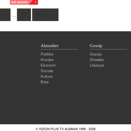
më shumë...
4
15
Next
…
Aktualitet
Gossip
Politike
Gossip
Kronike
Showbiz
Ekonomi
Lifestyle
Sociale
Kulture
Bota
© VIZION PLUS TV ALBANIA 1999 - 2026