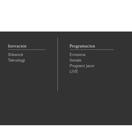
Inovacion
Programacion
Shkencë
Emisione
Teknologji
Seriale
Programi javor
LIVE