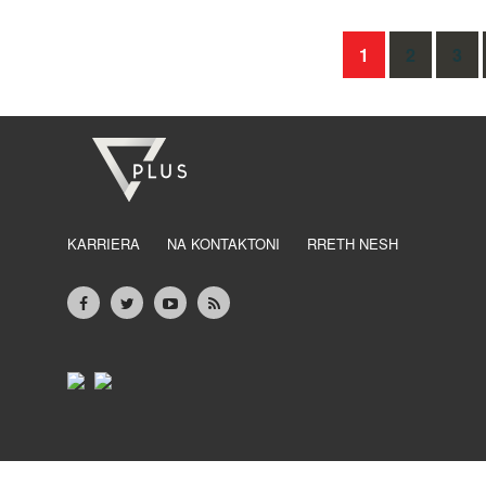
Posts
1
2
3
navigation
KARRIERA
NA KONTAKTONI
RRETH NESH