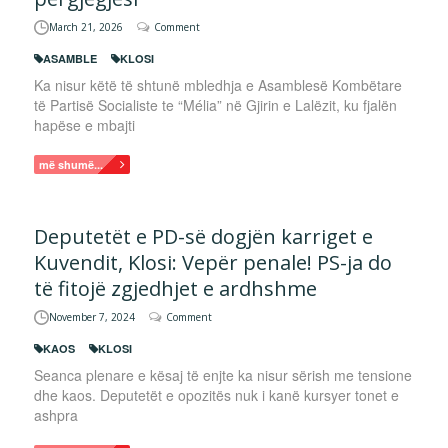
March 21, 2026
Comment
ASAMBLE
KLOSI
Ka nisur këtë të shtunë mbledhja e Asamblesë Kombëtare
të Partisë Socialiste te “Mélia” në Gjirin e Lalëzit, ku fjalën
hapëse e mbajti
më shumë...
Deputetët e PD-së dogjën karriget e
Kuvendit, Klosi: Vepër penale! PS-ja do
të fitojë zgjedhjet e ardhshme
November 7, 2024
Comment
KAOS
KLOSI
Seanca plenare e kësaj të enjte ka nisur sërish me tensione
dhe kaos. Deputetët e opozitës nuk i kanë kursyer tonet e
ashpra