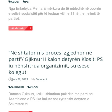
KLOSI
PS
Nga Enkelejda Mema E mërkura do të mbledhë në oborrin
e selisë socialistët për të festuar vitin e 33 të themelimit të
partisë.
më shumë...
“Në shtator nis procesi zgjedhor në
parti”/ Gjiknuri i kalon detyrën Klosit: PS
iu nënshtrua organizimit, suksese
kolegut
July 28, 2023
Comment
GJIKNURI
KLOSI
Damian Gjiknuri, i cili u shkarkua pak ditë më parë në
Asamblenë e PS i ka kaluar sot zyrtarisht detyrën e
Sekretarit të