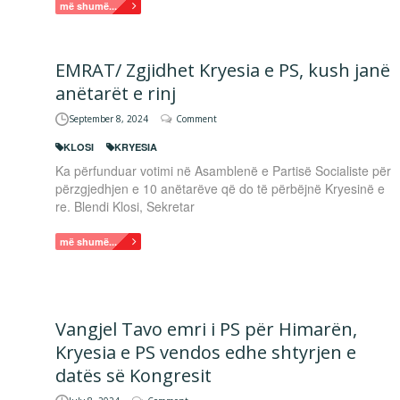
më shumë...
EMRAT/ Zgjidhet Kryesia e PS, kush janë
anëtarët e rinj
September 8, 2024
Comment
KLOSI
KRYESIA
Ka përfunduar votimi në Asamblenë e Partisë Socialiste për
përzgjedhjen e 10 anëtarëve që do të përbëjnë Kryesinë e
re. Blendi Klosi, Sekretar
më shumë...
Vangjel Tavo emri i PS për Himarën,
Kryesia e PS vendos edhe shtyrjen e
datës së Kongresit