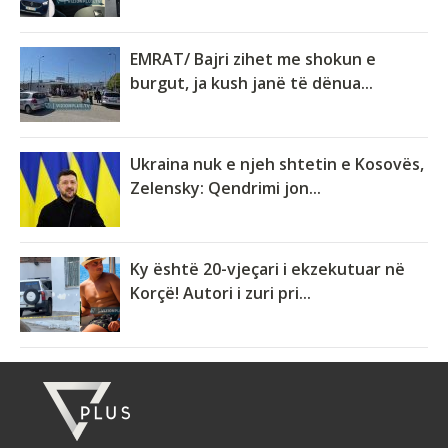
EMRAT/ Bajri zihet me shokun e
burgut, ja kush janë të dënua...
Ukraina nuk e njeh shtetin e Kosovës,
Zelensky: Qendrimi jon...
Ky është 20-vjeçari i ekzekutuar në
Korçë! Autori i zuri pri...