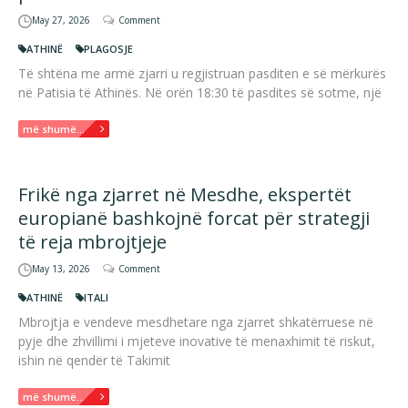
May 27, 2026
Comment
ATHINË
PLAGOSJE
Të shtëna me armë zjarri u regjistruan pasditen e së mërkurës
në Patisia të Athinës. Në orën 18:30 të pasdites së sotme, një
më shumë...
Frikë nga zjarret në Mesdhe, ekspertët
europianë bashkojnë forcat për strategji
të reja mbrojtjeje
May 13, 2026
Comment
ATHINË
ITALI
Mbrojtja e vendeve mesdhetare nga zjarret shkatërruese në
pyje dhe zhvillimi i mjeteve inovative të menaxhimit të riskut,
ishin në qendër të Takimit
më shumë...