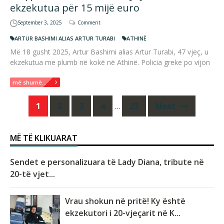
ekzekutua për 15 mijë euro
September 3, 2025
Comment
ARTUR BASHIMI ALIAS ARTUR TURABI
ATHINË
Më 18 gusht 2025, Artur Bashimi alias Artur Turabi, 47 vjeç, u
ekzekutua me plumb në kokë në Athinë. Policia greke po vijon
më shumë...
Posts
1
2
3
4
…
23
Next
navigation
MË TË KLIKUARAT
Sendet e personalizuara të Lady Diana, tribute në
20-të vjet...
Vrau shokun në pritë! Ky është
ekzekutori i 20-vjeçarit në K...