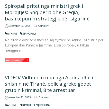
Spiropali pritet nga ministri grek i
Mbrojtjes: Shqipëria dhe Greqia,
bashkëpunim strategjik për sigurinë
December 17, 2025
Comment
ATHINË
SPIROPALI
Në ditën e dytë të vizitës së saj zyrtare në Athinë, Ministrja për
Europën dhe Punët e Jashtme, Elisa Spiropali, u takua
mëngjesin
më shumë...
VIDEO/ Vidhnin rroba nga Athina dhe i
shisnin në Tiranë, policia greke godet
grupin kriminal, 8 të arrestuar
November 22, 2025
Comment
ATHINË
RROBA TE VJEDHURA