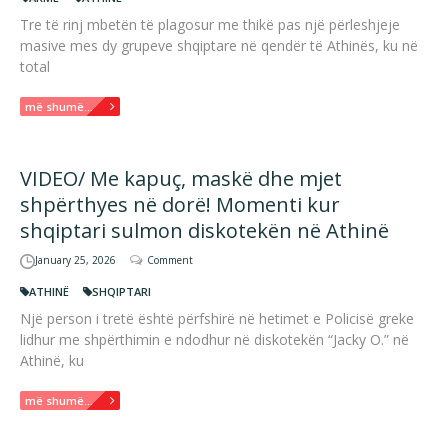
Tre të rinj mbetën të plagosur me thikë pas një përleshjeje
masive mes dy grupeve shqiptare në qendër të Athinës, ku në
total
më shumë...
VIDEO/ Me kapuç, maskë dhe mjet
shpërthyes në dorë! Momenti kur
shqiptari sulmon diskotekën në Athinë
January 25, 2026
Comment
ATHINË
SHQIPTARI
Një person i tretë është përfshirë në hetimet e Policisë greke
lidhur me shpërthimin e ndodhur në diskotekën “Jacky O.” në
Athinë, ku
më shumë...