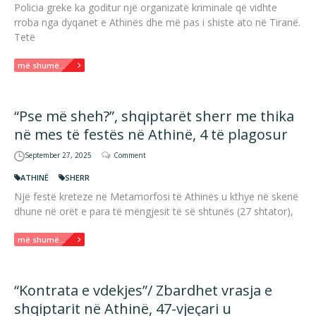
Policia greke ka goditur një organizatë kriminale që vidhte
rroba nga dyqanet e Athinës dhe më pas i shiste ato në Tiranë.
Tetë
më shumë...
“Pse më sheh?”, shqiptarët sherr me thika
në mes të festës në Athinë, 4 të plagosur
September 27, 2025
Comment
ATHINË
SHERR
Një festë kreteze në Metamorfosi të Athinës u kthye në skenë
dhune në orët e para të mëngjesit të së shtunës (27 shtator),
më shumë...
“Kontrata e vdekjes”/ Zbardhet vrasja e
shqiptarit në Athinë, 47-vjeçari u