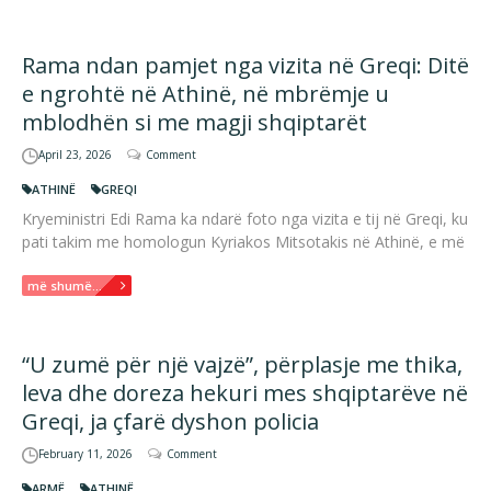
Rama ndan pamjet nga vizita në Greqi: Ditë
e ngrohtë në Athinë, në mbrëmje u
mblodhën si me magji shqiptarët
April 23, 2026
Comment
ATHINË
GREQI
Kryeministri Edi Rama ka ndarë foto nga vizita e tij në Greqi, ku
pati takim me homologun Kyriakos Mitsotakis në Athinë, e më
më shumë...
“U zumë për një vajzë”, përplasje me thika,
leva dhe doreza hekuri mes shqiptarëve në
Greqi, ja çfarë dyshon policia
February 11, 2026
Comment
ARMË
ATHINË