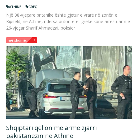
ATHINË
GREQI
Një 38-vjeçare britanike është gjetur e vrarë në zonën e
Kipselit, në Athinë, ndërsa autoritetet greke kanë arrestuar një
26-vjeçar Sharif Ahmadzai, boksier
më shumë...
Shqiptari qëllon me armë zjarri
pakistanezin në Athinë