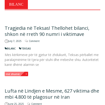
BILANC
Tragjedia në Teksas! Thellohet bilanci,
shkon në rreth 90 numri i viktimave
July 7, 2025
Comment
BILANC
TEKSAS
Mes kërkimeve për të gjetur të zhdukurit, Teksas përballet me
paralajmërime të tjera për stuhi dhe rrebeshe shiu. Autoritetet
kanë dhënë alarmin se
më shumë...
Lufta në Lindjen e Mesme, 627 viktima dhe
mbi 4.800 të plagosur në Iran
June 25, 2025
Comment