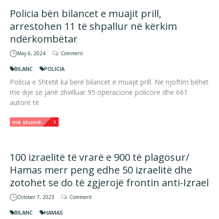
Policia bën bilancet e muajit prill,
arrestohen 11 të shpallur në kërkim
ndërkombëtar
May 6, 2024
Comment
BILANC
POLICIA
Policia e Shtetit ka bërë bilancet e muajit prill. Në njoftim bëhet
me dije se janë zhvilluar 95 operacione policore dhe 661
autorë të
më shumë...
100 izraelitë të vrarë e 900 të plagosur/
Hamas merr peng edhe 50 izraelitë dhe
zotohet se do të zgjerojë frontin anti-Izrael
October 7, 2023
Comment
BILANC
HAMAS