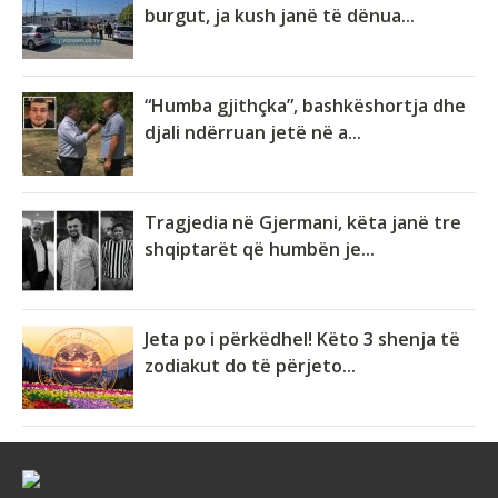
burgut, ja kush janë të dënua...
“Humba gjithçka”, bashkëshortja dhe
djali ndërruan jetë në a...
Tragjedia në Gjermani, këta janë tre
shqiptarët që humbën je...
Jeta po i përkëdhel! Këto 3 shenja të
zodiakut do të përjeto...