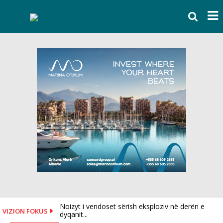
Skip
to
content
Noizyt i vendoset sërish eksploziv në derën e
VIZION FOKUS
dyqanit...