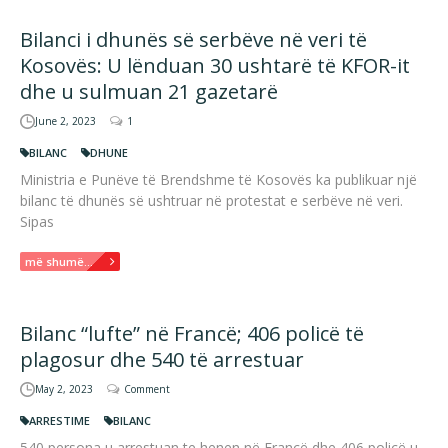
Bilanci i dhunës së serbëve në veri të
Kosovës: U lënduan 30 ushtarë të KFOR-it
dhe u sulmuan 21 gazetarë
June 2, 2023
1
BILANC
DHUNE
Ministria e Punëve të Brendshme të Kosovës ka publikuar një
bilanc të dhunës së ushtruar në protestat e serbëve në veri.
Sipas
më shumë...
Bilanc “lufte” në Francë; 406 policë të
plagosur dhe 540 të arrestuar
May 2, 2023
Comment
ARRESTIME
BILANC
540 persona u arrestuan te henen në Francë dhe 406 policë u