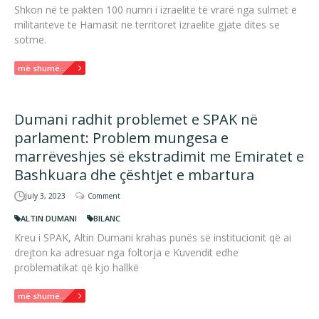
Shkon në te pakten 100 numri i izraelitë të vrarë nga sulmet e
militanteve te Hamasit ne territoret izraelite gjate dites se
sotme.
më shumë...
Dumani radhit problemet e SPAK në
parlament: Problem mungesa e
marrëveshjes së ekstradimit me Emiratet e
Bashkuara dhe çështjet e mbartura
July 3, 2023
Comment
ALTIN DUMANI
BILANC
Kreu i SPAK, Altin Dumani krahas punës së institucionit që ai
drejton ka adresuar nga foltorja e Kuvendit edhe
problematikat që kjo hallkë
më shumë...