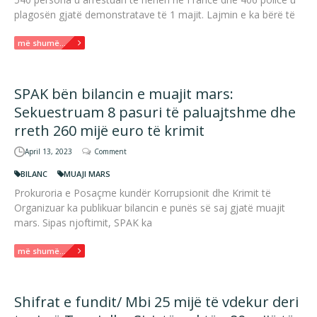
plagosën gjatë demonstratave të 1 majit. Lajmin e ka bërë të
më shumë...
SPAK bën bilancin e muajit mars:
Sekuestruam 8 pasuri të paluajtshme dhe
rreth 260 mijë euro të krimit
April 13, 2023
Comment
BILANC
MUAJI MARS
Prokuroria e Posaçme kundër Korrupsionit dhe Krimit të
Organizuar ka publikuar bilancin e punës së saj gjatë muajit
mars. Sipas njoftimit, SPAK ka
më shumë...
Shifrat e fundit/ Mbi 25 mijë të vdekur deri