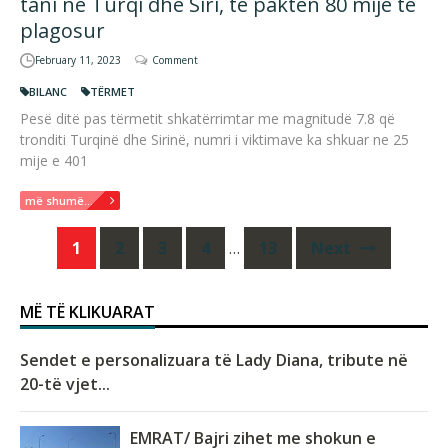
tani në Turqi dhe Siri, të paktën 80 mijë të
plagosur
February 11, 2023
Comment
BILANC
TËRMET
Pesë ditë pas tërmetit shkatërrimtar me magnitudë 7.8 që
tronditi Turqinë dhe Sirinë, numri i viktimave ka shkuar ne 25
mije e 401
më shumë...
Posts
1
2
3
4
…
13
Next
navigation
MË TË KLIKUARAT
Sendet e personalizuara të Lady Diana, tribute në
20-të vjet...
EMRAT/ Bajri zihet me shokun e