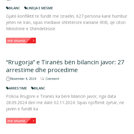
BILANC
LINDJA E MESME
Gjatë konfliktit të fundit me Izraelin, 627 persona kanë humbur
jetën në Iran, sipas mediave shtetërore iraniane IRIB, që citon
Ministrinë e Shëndetësisë
më shumë...
“Rrugorja” e Tiranës bën bilancin javor: 27
arrestime dhe procedime
November 4, 2024
Comment
ARRESTIME
BILANC
Policia Rrugore e Tiranës ka bërë bilancin javor, nga data
28.09.2024 deri më datë 02.11.2024. Sipas njoftimit zyrtar, në
javën e fundit ka
më shumë...