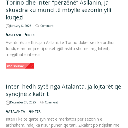
Torino dhe Inter “përzënë” Asllanin, ja
skuadra ku mund të mbyllë sezonin ylli
kuqezi
January 6, 2026
Comment
ASLLANI
INTER
Aventurës së Kristjan Asllanit te Torino duket se i ka ardhur
fundi, e ardhmja e tij duket gjithashtu shumë larg Interit,
megjithatë interesi
më shumë...
Interi hedh sytë nga Atalanta, ja lojtarët që
synojnë zikaltrit
December 24, 2025
Comment
ATALANTA
INTER
Interi i ka të qartë synimet e merkatos për sezonin e
ardhshëm, ndaj ka nisur punën që tani. Zikaltrit po ndjekin me