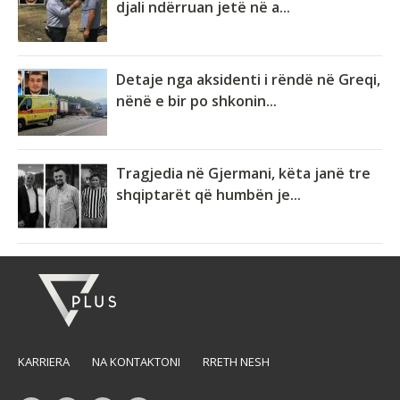
djali ndërruan jetë në a...
Detaje nga aksidenti i rëndë në Greqi,
nënë e bir po shkonin...
Tragjedia në Gjermani, këta janë tre
shqiptarët që humbën je...
KARRIERA
NA KONTAKTONI
RRETH NESH