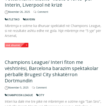
Interin, Liverpool në krizë
November 26, 2025
Comment
ATLETIKO
BAYERN
Mbrëmja e sotme ka dhuruar spektakël në Champions League,
si në rezultate ashtu edhe në gola. Një mbrëmje me “5 yje” për
Arsenal,
më shumë...
Champions League/ Interi fiton me
vështirësi, Barcelona barazim spektakolar
përballë Bruges! City shkatërron
Dortmundin
November 5, 2025
Comment
CHAMPIOSN LEAGUE
CITY
Interi ka dalë me tre pikë në mbrëmjen e sotme nga “San Siro”,