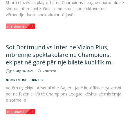
Shorti i fazës së play-off-it në Champions League dhuron duele
shumë interesante. Golat e ndeshjes kanë rikthyer në
vëmendje duelin spektakolar të javës
më shumë...
Sot Dortmund vs Inter në Vizion Plus,
mbrëmje spektakolare në Champions,
ekipet në garë për një biletë kualifikimi
January 28, 2026
Comment
DORTMUND
INTER
Vetëm dy ekipe, Arsenal dhe Bajern, janë kualifikuar zyrtarisht
për në fazën e 1/8 të Champions League, kështu që mbrëmja
e sotme, e
më shumë...