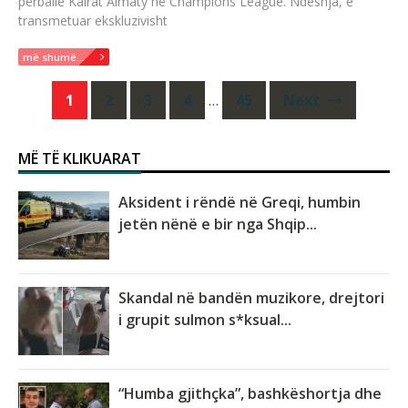
përballë Kairat Almaty në Champions League. Ndeshja, e
transmetuar ekskluzivisht
më shumë...
Posts
1
2
3
4
…
45
Next
navigation
MË TË KLIKUARAT
Aksident i rëndë në Greqi, humbin
jetën nënë e bir nga Shqip...
Skandal në bandën muzikore, drejtori
i grupit sulmon s*ksual...
“Humba gjithçka”, bashkëshortja dhe