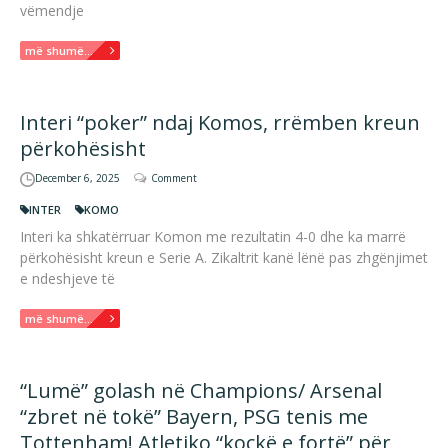
vëmendje
më shumë...
Interi “poker” ndaj Komos, rrëmben kreun
përkohësisht
December 6, 2025
Comment
INTER
KOMO
Interi ka shkatërruar Komon me rezultatin 4-0 dhe ka marrë
përkohësisht kreun e Serie A. Zikaltrit kanë lënë pas zhgënjimet
e ndeshjeve të
më shumë...
“Lumë” golash në Champions/ Arsenal
“zbret në tokë” Bayern, PSG tenis me
Tottenham! Atletiko “kockë e fortë” për