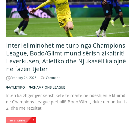
Interi eliminohet me turp nga Champions
League, Bodo/Glimt mund sërish zikaltrit!
Leverkusen, Atletiko dhe Njukasëll kalojnë
në fazën tjetër
February 24, 2026
Comment
ATLETIKO
CHAMPIONS LEAGUE
Interi ka zhgënjyer sërish këtë të martë në ndeshjen e kthimit
në Champions League përballë Bodo/Glimt, duke u mundur 1-
2, dhe me rezultat
më shumë...