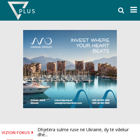
Skip
to
content
Dhjetëra sulme ruse në Ukrainë, dy të vdekur
I dorëzoi fanelën me numrin 10 Salah, mësohet
VIZION FOKUS
dhe...
se...