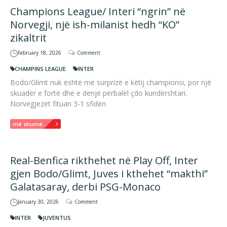
Champions League/ Interi “ngrin” në
Norvegji, një ish-milanist hedh “KO”
zikaltrit
February 18, 2026
Comment
CHAMPINS LEAGUE
INTER
Bodo/Glimt nuk është më surprizë e këtij championsi, por një
skuadër e fortë dhe e denjë përbalël çdo kundërshtari.
Norvegjezët fituan 3-1 sfidën
më shumë...
Real-Benfica rikthehet në Play Off, Inter
gjen Bodo/Glimt, Juves i kthehet “makthi”
Galatasaray, derbi PSG-Monaco
January 30, 2026
Comment
INTER
JUVENTUS