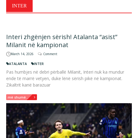
INTER
Interi zhgënjen sërish! Atalanta “asist”
Milanit në kampionat
March 14, 2026
Comment
ATALANTA
INTER
Pas humbjes në debri përballë Milanit, Interi nuk ka mundur
ende të marrë vetyen, duke lënë sërish pikë në kampionat.
Zikaltrit kanë barazuar
më shumë...