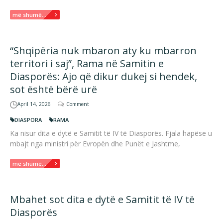
më shumë...
“Shqipëria nuk mbaron aty ku mbarron
territori i saj”, Rama në Samitin e
Diasporës: Ajo që dikur dukej si hendek,
sot është bërë urë
April 14, 2026
Comment
DIASPORA
RAMA
Ka nisur dita e dytë e Samitit të IV të Diasporës. Fjala hapëse u
mbajt nga ministri për Evropën dhe Punët e Jashtme,
më shumë...
Mbahet sot dita e dytë e Samitit të IV të
Diasporës