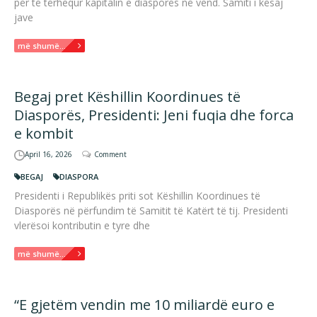
për të tërhequr kapitalin e diasporës në vend. Samiti i kësaj
jave
më shumë...
Begaj pret Këshillin Koordinues të
Diasporës, Presidenti: Jeni fuqia dhe forca
e kombit
April 16, 2026
Comment
BEGAJ
DIASPORA
Presidenti i Republikës priti sot Këshillin Koordinues të
Diasporës në përfundim të Samitit të Katërt të tij. Presidenti
vlerësoi kontributin e tyre dhe
më shumë...
“E gjetëm vendin me 10 miliardë euro e