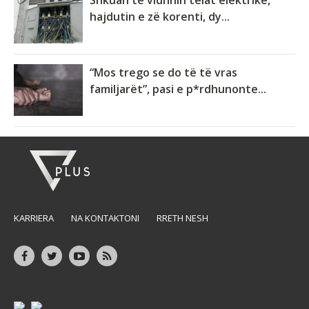
Shkuan të vidhnin telat elektrikë,
hajdutin e zë korenti, dy...
“Mos trego se do të të vras
familjarët”, pasi e p*rdhunonte...
KARRIERA
NA KONTAKTONI
RRETH NESH