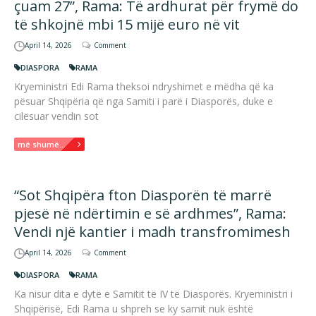
çuam 27”, Rama: Të ardhurat për frymë do
të shkojnë mbi 15 mijë euro në vit
April 14, 2026
Comment
DIASPORA
RAMA
Kryeministri Edi Rama theksoi ndryshimet e mëdha që ka
pësuar Shqipëria që nga Samiti i parë i Diasporës, duke e
cilësuar vendin sot
më shumë...
“Sot Shqipëra fton Diasporën të marrë
pjesë në ndërtimin e së ardhmes”, Rama:
Vendi një kantier i madh transfromimesh
April 14, 2026
Comment
DIASPORA
RAMA
Ka nisur dita e dytë e Samitit të IV të Diasporës. Kryeministri i
Shqipërisë, Edi Rama u shpreh se ky samit nuk është