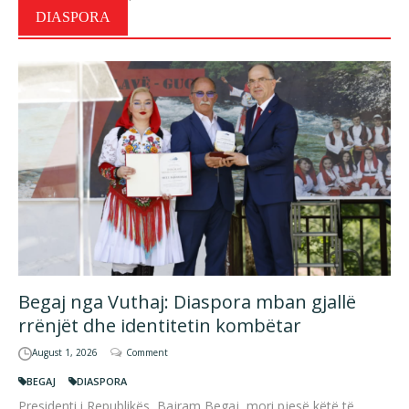
DIASPORA
Begaj nga Vuthaj: Diaspora mban gjallë
rrënjët dhe identitetin kombëtar
August 1, 2026
Comment
BEGAJ
DIASPORA
Presidenti i Republikës, Bajram Begaj, mori pjesë këtë të