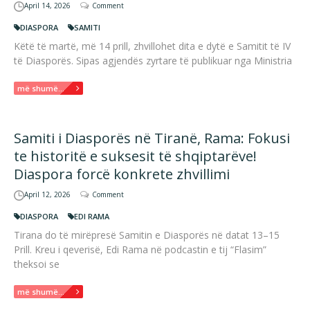
April 14, 2026
Comment
DIASPORA
SAMITI
Këtë të martë, më 14 prill, zhvillohet dita e dytë e Samitit të IV
të Diasporës. Sipas agjendës zyrtare të publikuar nga Ministria
më shumë...
Samiti i Diasporës në Tiranë, Rama: Fokusi
te historitë e suksesit të shqiptarëve!
Diaspora forcë konkrete zhvillimi
April 12, 2026
Comment
DIASPORA
EDI RAMA
Tirana do të mirëpresë Samitin e Diasporës në datat 13–15
Prill. Kreu i qeverisë, Edi Rama në podcastin e tij “Flasim”
theksoi se
më shumë...