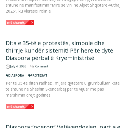
shtunë në manifestimin “Mirë se vini në Alpet Shqiptare-Vuthaj
2026”, ku vlerësoi rolin e
më shumë...
Dita e 35-të e protestës, simbole dhe
thirrje kundër sistemit! Për herë të dytë
Diaspora përballë Kryeministrisë
July 4, 2026
Comment
DIASPORA
PROTESAT
Për të 35-të ditën radhazi, mijëra qytetarë u grumbulluan këtë
të shtunë në Sheshin Skënderbej për të vijuar më pas
marshimin drejt godinës
më shumë...
Diaspora “nderon” Vetëvendosjen, partia e