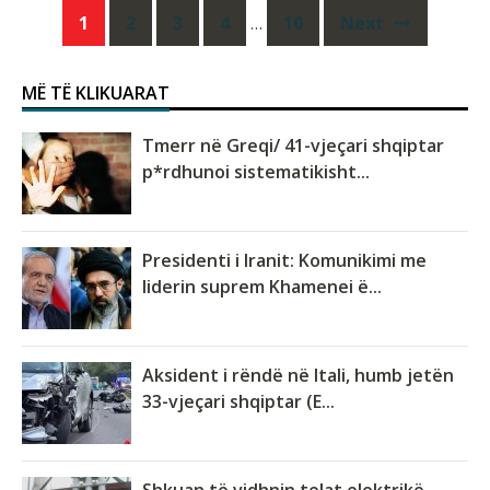
Posts
1
2
3
4
…
10
Next
navigation
MË TË KLIKUARAT
Tmerr në Greqi/ 41-vjeçari shqiptar
p*rdhunoi sistematikisht...
Presidenti i Iranit: Komunikimi me
liderin suprem Khamenei ë...
Aksident i rëndë në Itali, humb jetën
33-vjeçari shqiptar (E...