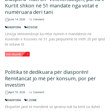
Kurtit shkon në 51 mandate nga votat e
numëruara deri tani
June 14, 2026
Comment
DIASPORA
KOSOVE
Lëvizja Vetëvendosje ka rritur numrin e mandateve në
Kuvendin e Kosovës në 51 ,pas përpunimit të rreth 20 për qind
të votave të
më shumë...
Politika të dedikuara për diasporën!
Remitancat jo më për konsum, por për
investim
April 19, 2026
Comment
DIASPORA
E-ZONE
Ekspertët janë të mendimit se qeveria nuk ka bërë sa duhet