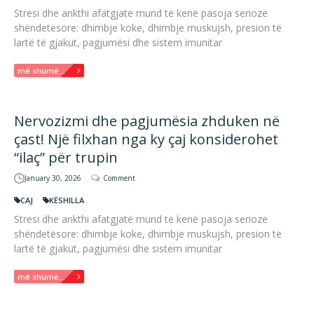
Stresi dhe ankthi afatgjatë mund të kenë pasoja serioze
shëndetësore: dhimbje koke, dhimbje muskujsh, presion të
lartë të gjakut, pagjumësi dhe sistem imunitar
më shumë...
Nervozizmi dhe pagjumësia zhduken në
çast! Një filxhan nga ky çaj konsiderohet
“ilaç” për trupin
January 30, 2026
Comment
CAJ
KËSHILLA
Stresi dhe ankthi afatgjatë mund të kenë pasoja serioze
shëndetësore: dhimbje koke, dhimbje muskujsh, presion të
lartë të gjakut, pagjumësi dhe sistem imunitar
më shumë...