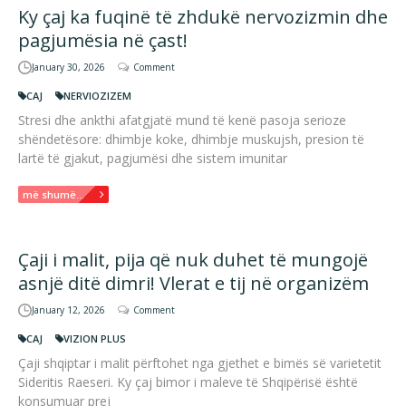
Ky çaj ka fuqinë të zhdukë nervozizmin dhe
pagjumësia në çast!
January 30, 2026
Comment
CAJ
NERVIOZIZEM
Stresi dhe ankthi afatgjatë mund të kenë pasoja serioze
shëndetësore: dhimbje koke, dhimbje muskujsh, presion të
lartë të gjakut, pagjumësi dhe sistem imunitar
më shumë...
Çaji i malit, pija që nuk duhet të mungojë
asnjë ditë dimri! Vlerat e tij në organizëm
January 12, 2026
Comment
CAJ
VIZION PLUS
Çaji shqiptar i malit përftohet nga gjethet e bimës së varietetit
Sideritis Raeseri. Ky çaj bimor i maleve të Shqipërisë është
konsumuar prej