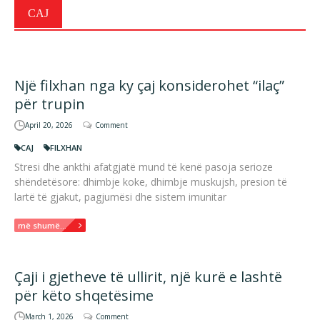
CAJ
Një filxhan nga ky çaj konsiderohet “ilaç”
për trupin
April 20, 2026
Comment
CAJ
FILXHAN
Stresi dhe ankthi afatgjatë mund të kenë pasoja serioze
shëndetësore: dhimbje koke, dhimbje muskujsh, presion të
lartë të gjakut, pagjumësi dhe sistem imunitar
më shumë...
Çaji i gjetheve të ullirit, një kurë e lashtë
për këto shqetësime
March 1, 2026
Comment