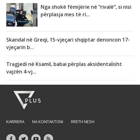
Nga shokë fëmijërie në “rivalë”, si nisi
përplasja mes të ri...
Skandal në Greqi, 15-vjeçari shqiptar denoncon 17-
vjeçarin b...
Tragjedi në Ksamil, babai përplas aksidentalisht
vajzën 4-vj...
KARRIERA
NA KONTAKTONI
RRETH NESH