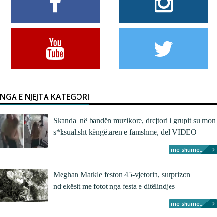
NGA E NJËJTA KATEGORI
Skandal në bandën muzikore, drejtori i grupit sulmon
s*ksualisht këngëtaren e famshme, del VIDEO
më shumë...
Meghan Markle feston 45-vjetorin, surprizon
ndjekësit me fotot nga festa e ditëlindjes
më shumë...