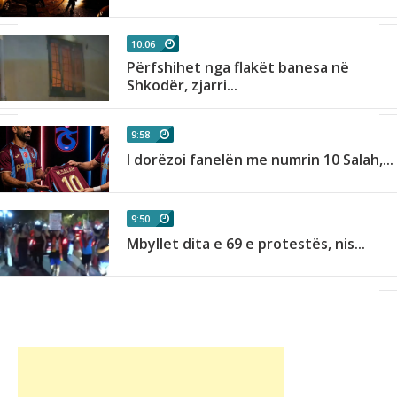
10:06
Përfshihet nga flakët banesa në
Shkodër, zjarri...
9:58
I dorëzoi fanelën me numrin 10 Salah,...
9:50
Mbyllet dita e 69 e protestës, nis...