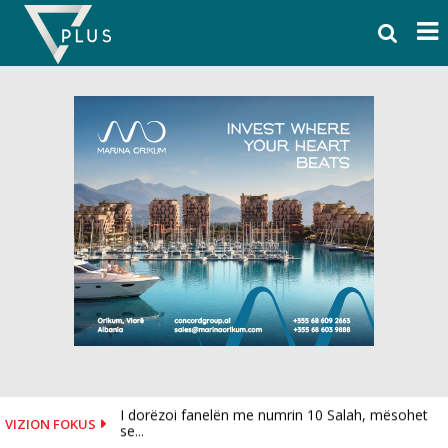
Skip
to
content
I dorëzoi fanelën me numrin 10 Salah, mësohet
VIZION FOKUS
se...