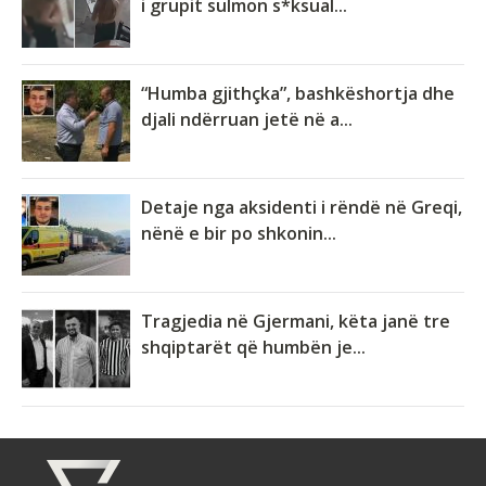
i grupit sulmon s*ksual...
“Humba gjithçka”, bashkëshortja dhe
djali ndërruan jetë në a...
Detaje nga aksidenti i rëndë në Greqi,
nënë e bir po shkonin...
Tragjedia në Gjermani, këta janë tre
shqiptarët që humbën je...