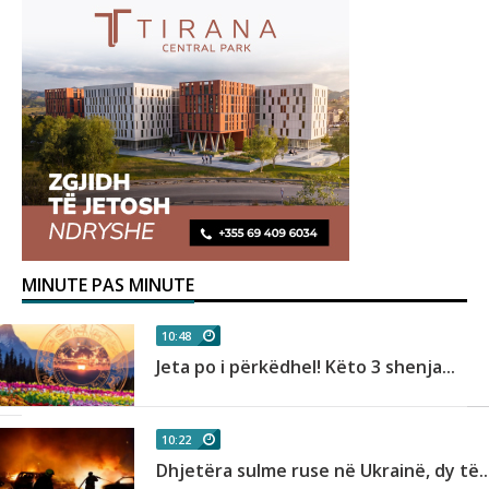
MINUTE PAS MINUTE
10:48
Jeta po i përkëdhel! Këto 3 shenja...
10:22
Dhjetëra sulme ruse në Ukrainë, dy të..