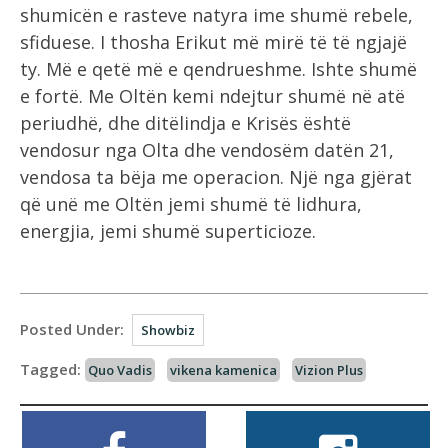
shumicën e rasteve natyra ime shumë rebele,
sfiduese. I thosha Erikut më mirë të të ngjajë
ty. Më e qetë më e qendrueshme. Ishte shumë
e fortë. Me Oltën kemi ndejtur shumë në atë
periudhë, dhe ditëlindja e Krisës është
vendosur nga Olta dhe vendosëm datën 21,
vendosa ta bëja me operacion. Një nga gjërat
që unë me Oltën jemi shumë të lidhura,
energjia, jemi shumë superticioze.
Posted Under:
Showbiz
Tagged:
Quo Vadis
vikena kamenica
Vizion Plus