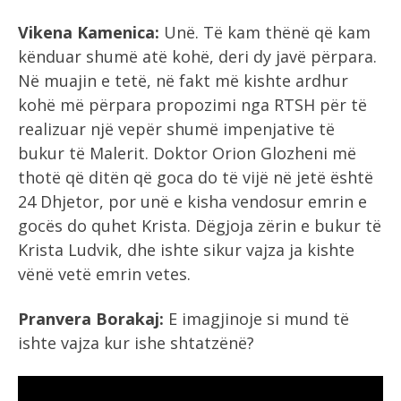
Vikena Kamenica:
Unë. Të kam thënë që kam
kënduar shumë atë kohë, deri dy javë përpara.
Në muajin e tetë, në fakt më kishte ardhur
kohë më përpara propozimi nga RTSH për të
realizuar një vepër shumë impenjative të
bukur të Malerit. Doktor Orion Glozheni më
thotë që ditën që goca do të vijë në jetë është
24 Dhjetor, por unë e kisha vendosur emrin e
gocës do quhet Krista. Dëgjoja zërin e bukur të
Krista Ludvik, dhe ishte sikur vajza ja kishte
vënë vetë emrin vetes.
Pranvera Borakaj:
E imagjinoje si mund të
ishte vajza kur ishe shtatzënë?