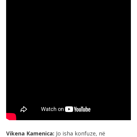
Vikena Kamenica:
Jo isha konfuze, në