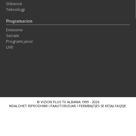
Shkencë
Teknologji
Programacion
Emisione
Seriale
Programi javor
LIVE
© VIZION PLUS TV ALBANIA 1999 - 2026
NDALOHET RIPRODHIMI I PAAUTORIZUAR I PERMBAJTJES SE KESAJ FAQEJE.