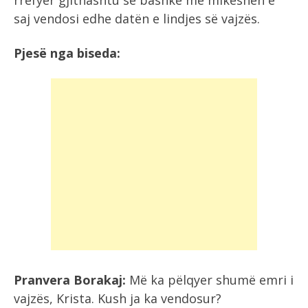
rrëfyer gjithashtu se bashkë me mikeshën e
saj vendosi edhe datën e lindjes së vajzës.
Pjesë nga biseda:
Pranvera Borakaj:
Më ka pëlqyer shumë emri i
vajzës, Krista. Kush ja ka vendosur?