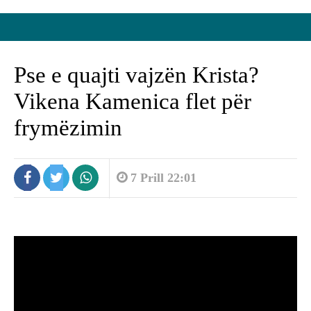
Pse e quajti vajzën Krista?
Vikena Kamenica flet për
frymëzimin
7 Prill 22:01