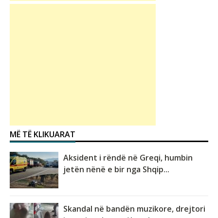
MË TË KLIKUARAT
Aksident i rëndë në Greqi, humbin
jetën nënë e bir nga Shqip...
Skandal në bandën muzikore, drejtori