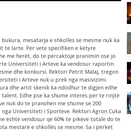
Vizita e tij e parë në Serbi,...
7:17
,
7:14
 e bukura, mesatarja e shkollës se mesme nuk ka
Çfarë ndodh nëse Kuvendi i Kosovës
t te larte.
Per vete specifiken e këtyre
nuk...
dhe me herët, do te përcaktoje pranimin ose jo
arte Universiteti i Arteve ka vendosur raportin
6:58
esme dhe konkursi. Rektori Petrit Malaj, tregon
“Sheiku i kombëtares”, zbulohet
er
shuma e madhe...
ersiteti i Arteve nuk u prek nga masivizimi.
ura dhe artit skenik ka ndodhur te digjen edhe
 talent. Edhe pse ka shume interes per te rinjtë
6:57
Zjarr i madh pranë Borizanës, flakët
teve nuk do te pranohen me shume se 200
përfshijnë...
e nga Universiteti i Sporteve. Rektori Agron Cuka
me është vendosur qe 60% te pikëve totale do te
nota mestarë e shkollës se mesme. Sa i përket