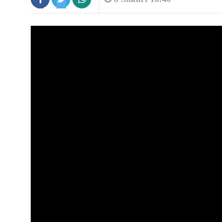
8:45
Ariu hyn në vendin e shenjtë në...