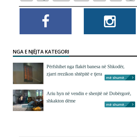
NGA E NJËJTA KATEGORI
Përfshihet nga flakët banesa në Shkodër,
zjarri rrezikon shtëpitë e tjera
më shumë...
Ariu hyn në vendin e shenjtë në Dobërgorë,
shkakton dëme
më shumë...