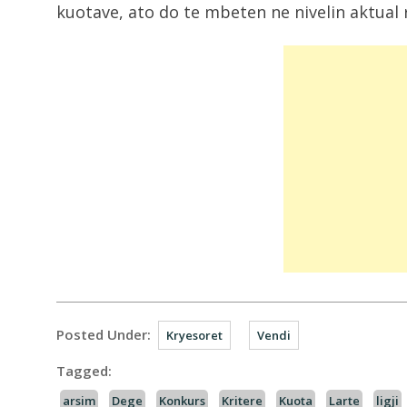
kuotave, ato do te mbeten ne nivelin aktual
Posted Under:
Kryesoret
Vendi
Tagged:
arsim
Dege
Konkurs
Kritere
Kuota
Larte
ligji