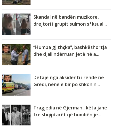
Skandal në bandën muzikore,
drejtori i grupit sulmon s*ksual...
“Humba gjithçka”, bashkëshortja
dhe djali ndërruan jetë në a...
Detaje nga aksidenti i rëndë në
Greqi, nënë e bir po shkonin...
Tragjedia në Gjermani, këta janë
tre shqiptarët që humbën je...