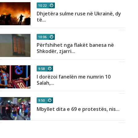
10:22
Dhjetëra sulme ruse në Ukrainë, dy
të...
10:06
Përfshihet nga flakët banesa në
Shkodër, zjarri...
9:58
I dorëzoi fanelën me numrin 10
Salah,...
9:50
Mbyllet dita e 69 e protestës, nis...