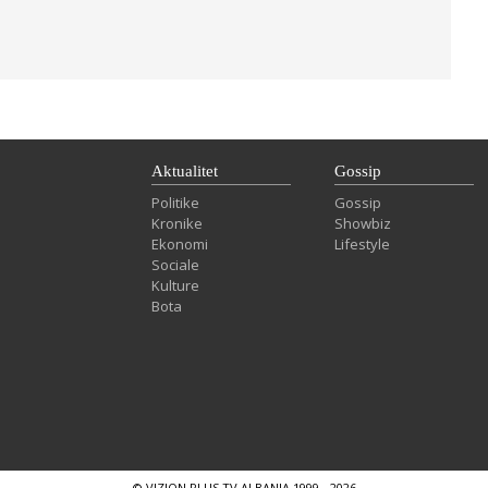
Aktualitet
Gossip
Politike
Gossip
Kronike
Showbiz
Ekonomi
Lifestyle
Sociale
Kulture
Bota
© VIZION PLUS TV ALBANIA 1999 - 2026