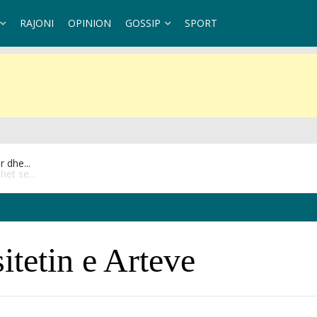
RAJONI
OPINION
GOSSIP
SPORT
et se...
itetin e Arteve