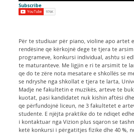
Subscribe
8:36
Zjarr në një banesë në Gjirokastër
shkak...
8:18
Për te studiuar për piano, violine apo artet
VIDEO/ Emigranti vdes tragjikisht
rendësine qe kërkojnë dege te tjera te arsimi
ndërsa përpiqej të...
programeve, konkursi individual, ashtu si e
te maturanteve. Me ligjin e ri te arsimit te l
8:17
qe do te zëre nota mesatare e shkollës se m
Makina përfshihet nga flakët në Fi
se ndryshe nga shkollat e tjera te larta, Univ
Madje ne fakultetin e muzikës, arteve te buk
7:54
kuotat, pasi kandidatet nuk kishin aftësi dhe
Dita e 69 e protestës, qytetarët
qe përfundojnë liceun, ne 3 fakultetet e ar
nisen...
studente. E njëjta praktike do te ndiqet edh
i kontaktuar nga Vizion plus sqaron se tash
ketë konkursi i përgatitjes fizike dhe 40 %, 