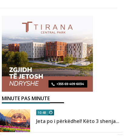
MINUTE PAS MINUTE
10:48
Jeta po i përkëdhel! Këto 3 shenja...