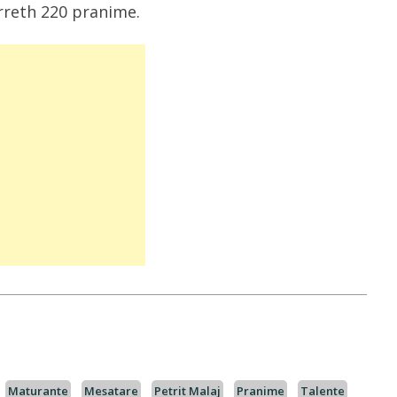
 rreth 220 pranime.
Maturante
Mesatare
Petrit Malaj
Pranime
Talente