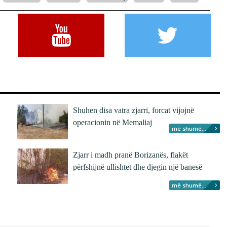
Shuhen disa vatra zjarri, forcat vijojnë
operacionin në Memaliaj
më shumë...
Zjarr i madh pranë Borizanës, flakët
përfshijnë ullishtet dhe djegin një banesë
më shumë...