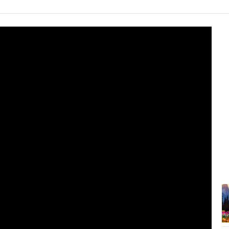
7:48
Përmbytje në Indi, raportohet për
100 të...