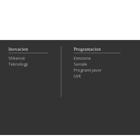
Inovacion
Programacion
Shkencë
Emisione
Teknologji
Seriale
Programi javor
LIVE