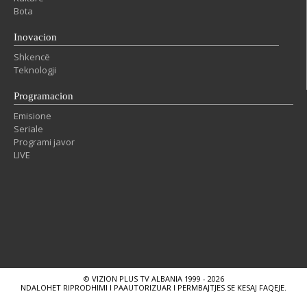
Bota
Inovacion
Shkencë
Teknologji
Programacion
Emisione
Seriale
Programi javor
LIVE
© VIZION PLUS TV ALBANIA 1999 - 2026
NDALOHET RIPRODHIMI I PAAUTORIZUAR I PERMBAJTJES SE KESAJ FAQEJE.