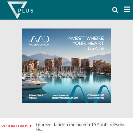
Skip
to
content
I dorëzoi fanelën me numrin 10 Salah, mësohet
VIZION FOKUS
se...