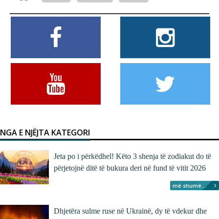
NGA E NJËJTA KATEGORI
Jeta po i përkëdhel! Këto 3 shenja të zodiakut do të
përjetojnë ditë të bukura deri në fund të vitit 2026
më shumë...
Dhjetëra sulme ruse në Ukrainë, dy të vdekur dhe