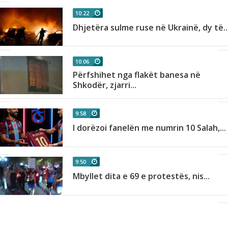
10:22
Dhjetëra sulme ruse në Ukrainë, dy të..
10:06
Përfshihet nga flakët banesa në
Shkodër, zjarri...
9:58
I dorëzoi fanelën me numrin 10 Salah,...
9:50
Mbyllet dita e 69 e protestës, nis...