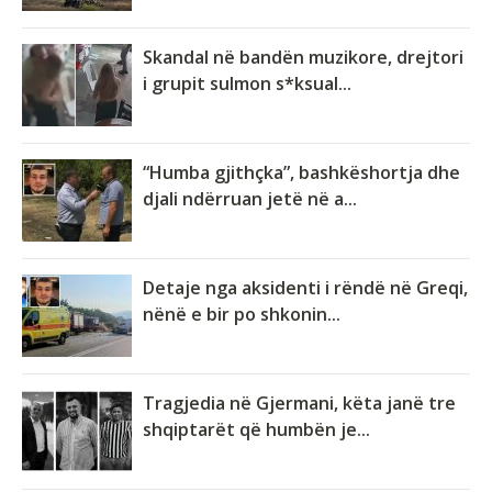
Skandal në bandën muzikore, drejtori
i grupit sulmon s*ksual...
“Humba gjithçka”, bashkëshortja dhe
djali ndërruan jetë në a...
Detaje nga aksidenti i rëndë në Greqi,
nënë e bir po shkonin...
Tragjedia në Gjermani, këta janë tre
shqiptarët që humbën je...