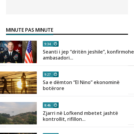
MINUTE PAS MINUTE
9:34
Seanti i jep “dritën jeshile”, konfirmoh
ambasadori...
9:27
Sa e dëmton “El Nino” ekonominë
botërore
8:46
Zjarri në Lofkend mbetet jashtë
kontrollit, rifillon...