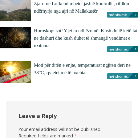
Zjarri në Lofkend mbetet jashtë kontrollit, rifillon
ndërhyrja nga ajri në Mallakastër
më shumë...
Horoskopi sot! Yjet ju udhëzojnë: Kush do të ketë fat
në dashuri dhe kush duhet të shmangë vendimet e
nxituara
më shumë...
Moti për ditën e enjte, temperaturat ngjiten deri në
38°C, qytetet më të nxehta
më shumë...
Leave a Reply
Your email address will not be published.
Required fields are marked
*