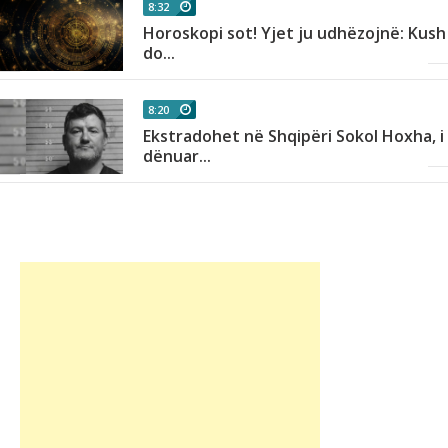
8:32
Horoskopi sot! Yjet ju udhëzojnë: Kush
do...
8:20
Ekstradohet në Shqipëri Sokol Hoxha, i
dënuar...