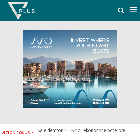
Skip
to
content
Sa e dëmton “El Nino” ekonominë botërore
VIZION FOKUS