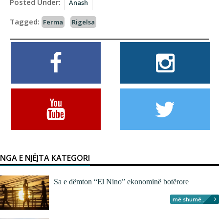
Posted Under:
Anash
Tagged:
Ferma
Rigelsa
NGA E NJËJTA KATEGORI
Sa e dëmton “El Nino” ekonominë botërore
më shumë...