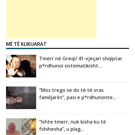
MË TË KLIKUARAT
Tmerr në Greqi/ 41-vjeçari shqiptar
p*rdhunoi sistematikisht...
“Mos trego se do të të vras
familjarët”, pasi e p*rdhunonte...
“Ishte tmerr, nuk kisha ku të
fshihesha”, u plag...