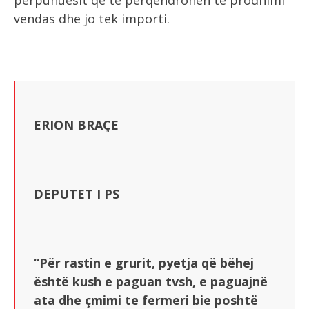
përpunuesit që të përqendrohen te prodhimi
vendas dhe jo tek importi.
ERION BRAÇE
DEPUTET I PS
“Për rastin e grurit, pyetja që bëhej
është kush e paguan tvsh, e paguajnë
ata dhe çmimi te fermeri bie poshtë