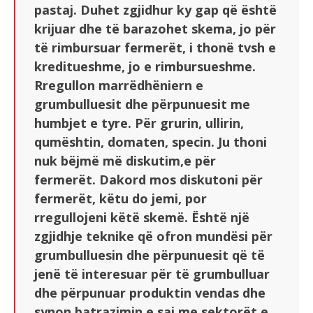
pastaj. Duhet zgjidhur ky gap që është
krijuar dhe të barazohet skema, jo për
të rimbursuar fermerët, i thonë tvsh e
kreditueshme, jo e rimbursueshme.
Rregullon marrëdhëniern e
grumbulluesit dhe përpunuesit me
humbjet e tyre. Për grurin, ullirin,
qumështin, domaten, specin. Ju thoni
nuk bëjmë më diskutim,e për
fermerët. Dakord mos diskutoni për
fermerët, këtu do jemi, por
rregullojeni këtë skemë. Është një
zgjidhje teknike që ofron mundësi për
grumbulluesin dhe përpunuesit që të
jenë të interesuar për të grumbulluar
dhe përpunuar produktin vendas dhe
synon batrazimin e saj me sektorët e