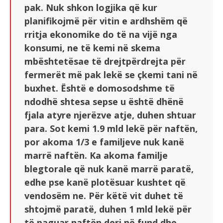
pak. Nuk shkon logjika që kur
planifikojmë për vitin e ardhshëm që
rritja ekonomike do të na vijë nga
konsumi, ne të kemi në skema
mbështetësae të drejtpërdrejta për
fermerët më pak lekë se çkemi tani në
buxhet. Është e domosodshme të
ndodhë shtesa sepse u është dhënë
fjala atyre njerëzve atje, duhen shtuar
para. Sot kemi 1.9 mld lekë për naftën,
por akoma 1/3 e familjeve nuk kanë
marrë naftën. Ka akoma familje
blegtorale që nuk kanë marrë paratë,
edhe pse kanë plotësuar kushtet që
vendosëm ne. Për këtë vit duhet të
shtojmë paratë, duhen 1 mld lekë për
të paguar naftën deri në fund dhe