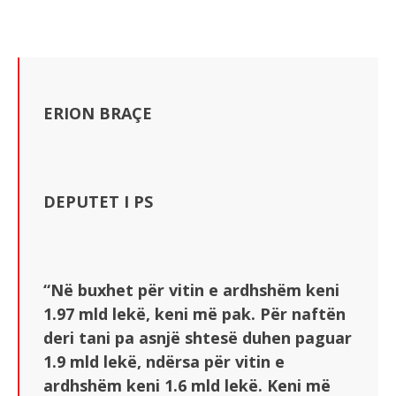
ERION BRAÇE
DEPUTET I PS
“Në buxhet për vitin e ardhshëm keni
1.97 mld lekë, keni më pak. Për naftën
deri tani pa asnjë shtesë duhen paguar
1.9 mld lekë, ndërsa për vitin e
ardhshëm keni 1.6 mld lekë. Keni më