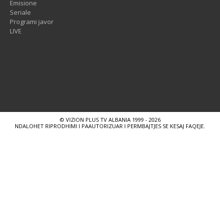
Emisione
Seriale
Programi javor
LIVE
© VIZION PLUS TV ALBANIA 1999 - 2026
NDALOHET RIPRODHIMI I PAAUTORIZUAR I PERMBAJTJES SE KESAJ FAQEJE.