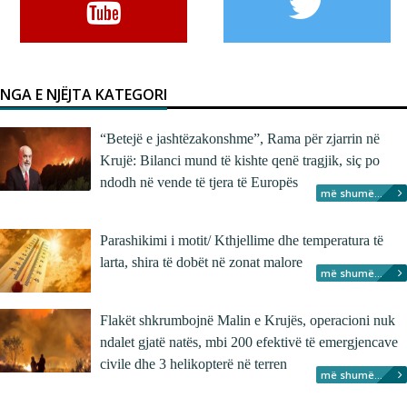
NGA E NJËJTA KATEGORI
“Betejë e jashtëzakonshme”, Rama për zjarrin në
Krujë: Bilanci mund të kishte qenë tragjik, siç po
ndodh në vende të tjera të Europës
më shumë...
Parashikimi i motit/ Kthjellime dhe temperatura të
larta, shira të dobët në zonat malore
më shumë...
Flakët shkrumbojnë Malin e Krujës, operacioni nuk
ndalet gjatë natës, mbi 200 efektivë të emergjencave
civile dhe 3 helikopterë në terren
më shumë...