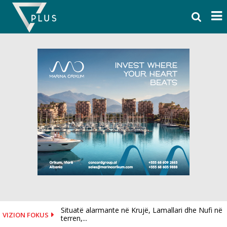
Skip
to
content
Situatë alarmante në Krujë, Lamallari dhe Nufi në
VIZION FOKUS
terren,...