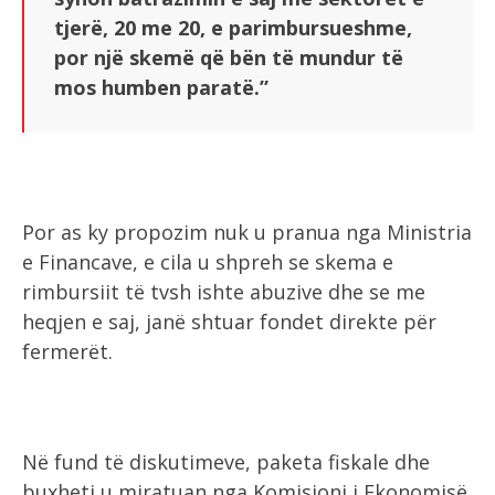
tjerë, 20 me 20, e parimbursueshme,
por një skemë që bën të mundur të
mos humben paratë.”
Por as ky propozim nuk u pranua nga Ministria
e Financave, e cila u shpreh se skema e
rimbursiit të tvsh ishte abuzive dhe se me
heqjen e saj, janë shtuar fondet direkte për
fermerët.
Në fund të diskutimeve, paketa fiskale dhe
buxheti u miratuan nga Komisioni i Ekonomisë