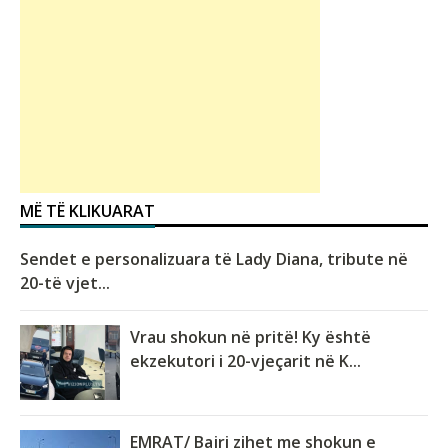
MË TË KLIKUARAT
Sendet e personalizuara të Lady Diana, tribute në
20-të vjet...
Vrau shokun në pritë! Ky është
ekzekutori i 20-vjeçarit në K...
EMRAT/ Bajri zihet me shokun e