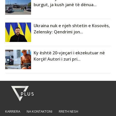
burgut, ja kush janë të dënua...
Ukraina nuk e njeh shtetin e Kosovës,
Zelensky: Qendrimi jon...
Ky është 20-vjeçari i ekzekutuar në
Korçë! Autori i zuri pri...
KARRIERA
NA KONTAKTONI
RRETH NESH