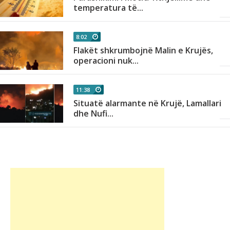
temperatura të...
8:02
Flakët shkrumbojnë Malin e Krujës,
operacioni nuk...
11:38
Situatë alarmante në Krujë, Lamallari
dhe Nufi...