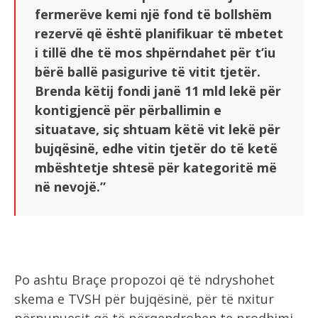
fermerëve kemi një fond të bollshëm
rezervë që është planifikuar të mbetet
i tillë dhe të mos shpërndahet për t’iu
bërë ballë pasigurive të vitit tjetër.
Brenda këtij fondi janë 11 mld lekë për
kontigjencë për përballimin e
situatave, siç shtuam këtë vit lekë për
bujqësinë, edhe vitin tjetër do të ketë
mbështetje shtesë për kategoritë më
në nevojë.”
Po ashtu Braçe propozoi që të ndryshohet
skema e TVSH për bujqësinë, për të nxitur