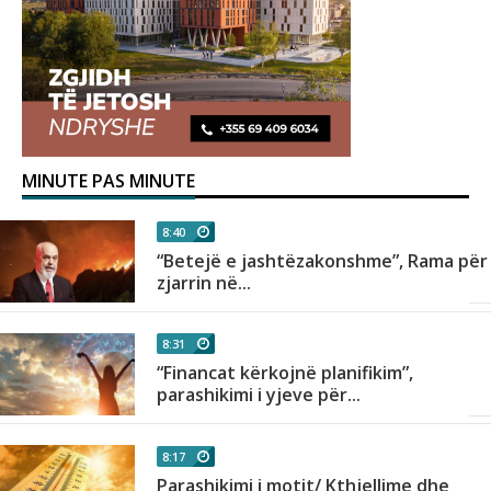
MINUTE PAS MINUTE
8:40
“Betejë e jashtëzakonshme”, Rama për
zjarrin në...
8:31
“Financat kërkojnë planifikim”,
parashikimi i yjeve për...
8:17
Parashikimi i motit/ Kthjellime dhe