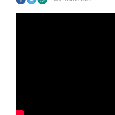
9:17
Irani vendos kushte për rihapjen e
Hormuzit