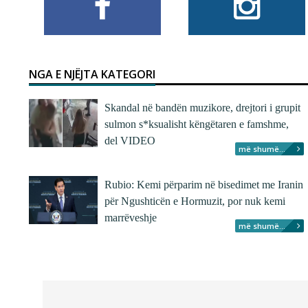
NGA E NJËJTA KATEGORI
Skandal në bandën muzikore, drejtori i grupit
sulmon s*ksualisht këngëtaren e famshme,
del VIDEO
më shumë...
Rubio: Kemi përparim në bisedimet me Iranin
për Ngushticën e Hormuzit, por nuk kemi
marrëveshje
më shumë...