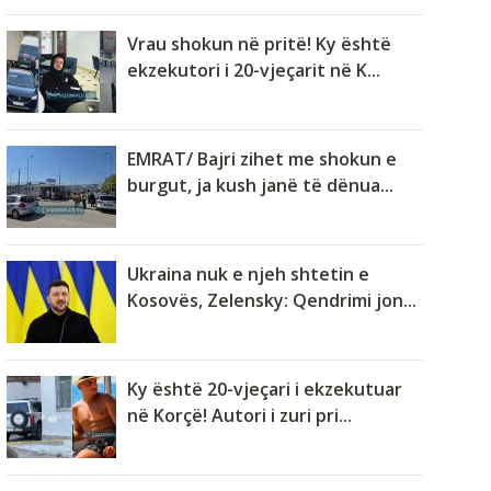
Vrau shokun në pritë! Ky është
ekzekutori i 20-vjeçarit në K...
EMRAT/ Bajri zihet me shokun e
burgut, ja kush janë të dënua...
Ukraina nuk e njeh shtetin e
Kosovës, Zelensky: Qendrimi jon...
Ky është 20-vjeçari i ekzekutuar
në Korçë! Autori i zuri pri...