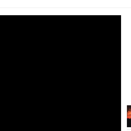
7:34
Vrasja e 20-vjeçarit në Korçë, flet
banorja:...