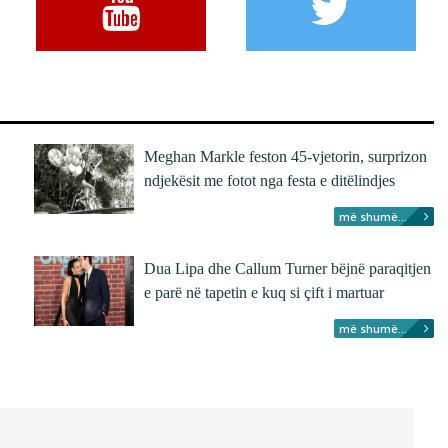
Meghan Markle feston 45-vjetorin, surprizon
ndjekësit me fotot nga festa e ditëlindjes
më shumë...
Dua Lipa dhe Callum Turner bëjnë paraqitjen
e parë në tapetin e kuq si çift i martuar
më shumë...