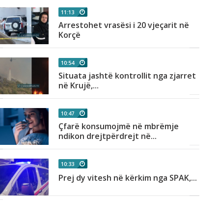
11:13
Arrestohet vrasësi i 20 vjeçarit në
Korçë
10:54
Situata jashtë kontrollit nga zjarret
në Krujë,...
10:47
Çfarë konsumojmë në mbrëmje
ndikon drejtpërdrejt në...
10:33
Prej dy vitesh në kërkim nga SPAK,...