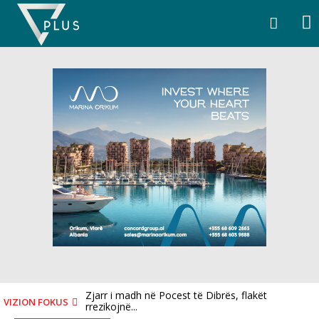
Skip
to
content
Zjarr i madh në Pocest të Dibrës, flakët
Shpërthen makina në Tiranë, shkak një defekt
VIZION FOKUS
rrezikojnë...
teknik