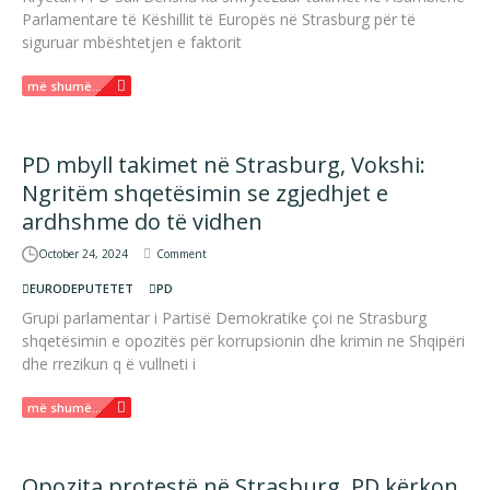
Parlamentare të Këshillit të Europës në Strasburg për të
siguruar mbështetjen e faktorit
më shumë...
PD mbyll takimet në Strasburg, Vokshi:
Ngritëm shqetësimin se zgjedhjet e
ardhshme do të vidhen
October 24, 2024
Comment
EURODEPUTETET
PD
Grupi parlamentar i Partisë Demokratike çoi ne Strasburg
shqetësimin e opozitës për korrupsionin dhe krimin ne Shqipëri
dhe rrezikun q ë vullneti i
më shumë...
Opozita protestë në Strasburg, PD kërkon