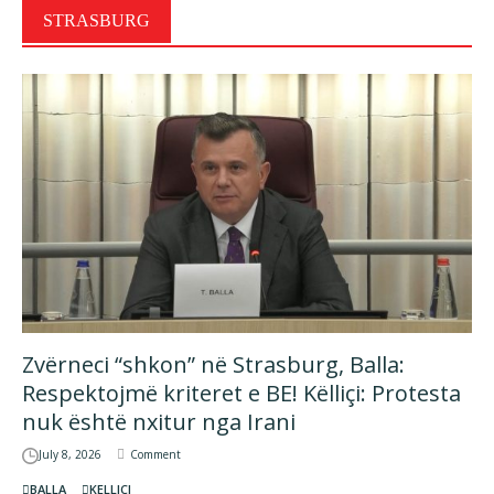
STRASBURG
Zvërneci “shkon” në Strasburg, Balla:
Respektojmë kriteret e BE! Këlliçi: Protesta
nuk është nxitur nga Irani
July 8, 2026
Comment
BALLA
KELLICI