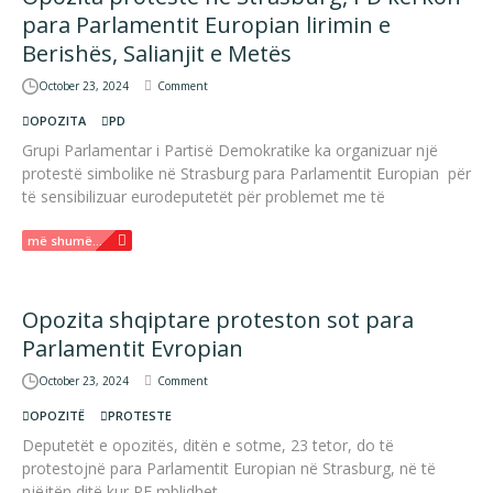
para Parlamentit Europian lirimin e
Berishës, Salianjit e Metës
October 23, 2024
Comment
OPOZITA
PD
Grupi Parlamentar i Partisë Demokratike ka organizuar një
protestë simbolike në Strasburg para Parlamentit Europian për
të sensibilizuar eurodeputetët për problemet me të
më shumë...
Opozita shqiptare proteston sot para
Parlamentit Evropian
October 23, 2024
Comment
OPOZITË
PROTESTE
Deputetët e opozitës, ditën e sotme, 23 tetor, do të
protestojnë para Parlamentit Europian në Strasburg, në të
njëjtën ditë kur PE mblidhet