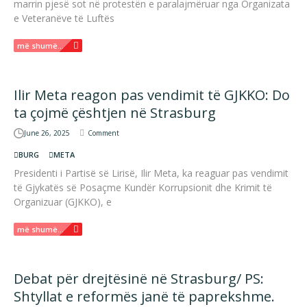
marrin pjesë sot në protestën e paralajmëruar nga Organizata
e Veteranëve të Luftës
më shumë...
Ilir Meta reagon pas vendimit të GJKKO: Do
ta çojmë çështjen në Strasburg
June 26, 2025
Comment
BURG
META
Presidenti i Partisë së Lirisë, Ilir Meta, ka reaguar pas vendimit
të Gjykatës së Posaçme Kundër Korrupsionit dhe Krimit të
Organizuar (GJKKO), e
më shumë...
Debat për drejtësinë në Strasburg/ PS:
Shtyllat e reformës janë të paprekshme.