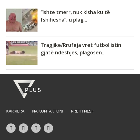
“Ishte tmerr, nuk kisha ku të
fshihesha”, u plag...
Tragjike/Rrufeja vret futbollistin
gjatë ndeshjes, plagosen...
KARRIERA
NA KONTAKTONI
RRETH NESH