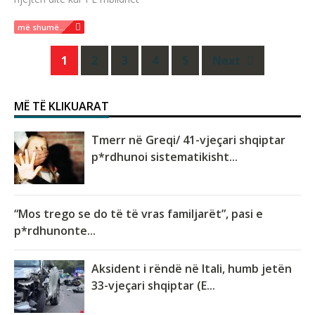
më shumë...
Posts
1
2
3
4
5
Next
navigation
MË TË KLIKUARAT
Tmerr në Greqi/ 41-vjeçari shqiptar
p*rdhunoi sistematikisht...
“Mos trego se do të të vras familjarët”, pasi e
p*rdhunonte...
Aksident i rëndë në Itali, humb jetën
33-vjeçari shqiptar (E...