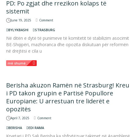
PD: Po zgjat dhe rrezikon kolaps të
sistemit
June 19, 2025
Comment
BYLYKBASHI
STRASBURG
Në ditën e dytë të punimeve të komitetit të stabilizim asocimit
BE-Shqipëri, mazhoranca dhe opozita diskutuan për reformën
në drejtësi e cila u
më shumë...
Berisha akuzon Ramën në Strasburg! Kreu
i PD takon grupin e Partisë Popullore
Europiane: U arrestuan tre liderët e
opozitës
April 7, 2025
Comment
BERISHA
EDI RAMA
Kryetari i PD Sali Berisha ka shfrytëzuar takimet në Asamblenë