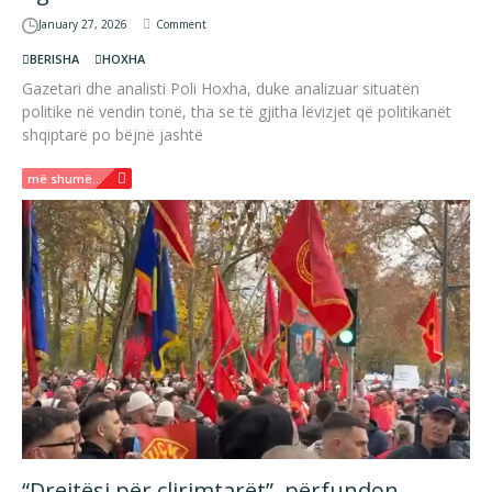
January 27, 2026
Comment
BERISHA
HOXHA
Gazetari dhe analisti Poli Hoxha, duke analizuar situatën
politike në vendin tonë, tha se të gjitha lëvizjet që politikanët
shqiptarë po bëjnë jashtë
më shumë...
“Drejtësi për çlirimtarët”, përfundon