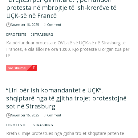
protesta në mbrojtje të ish-krerëve të
UÇK-së në Francë
November 16, 2025
Comment
PROTESTE
STRASBURG
Ka përfunduar protesta e OVL-së së UÇK-së në Strasburg të
Francës, e cila filloi në ora 13:00. Kjo protestë u organizua për
të
më shumë...
“Liri për ish komandantët e UÇK”,
shqiptarë nga të gjitha trojet protestojnë
sot në Strasburg
November 16, 2025
Comment
PROTESTE
STRASBURG
Rreth 6 mijë protestues nga gjitha trojet shqiptare priten të