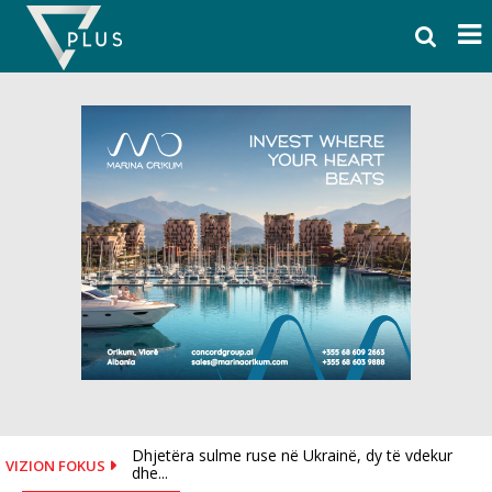
Skip
to
content
Dhjetëra sulme ruse në Ukrainë, dy të vdekur
VIZION FOKUS
dhe...