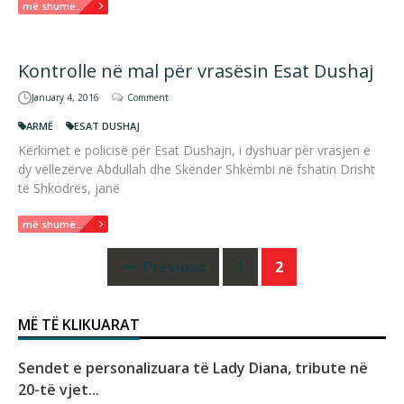
më shumë...
Kontrolle në mal për vrasësin Esat Dushaj
January 4, 2016
Comment
ARMË
ESAT DUSHAJ
Kërkimet e policisë për Esat Dushajn, i dyshuar për vrasjen e
dy vëllezërve Abdullah dhe Skënder Shkëmbi në fshatin Drisht
të Shkodrës, janë
më shumë...
Posts
Previous
1
2
navigation
MË TË KLIKUARAT
Sendet e personalizuara të Lady Diana, tribute në
20-të vjet...