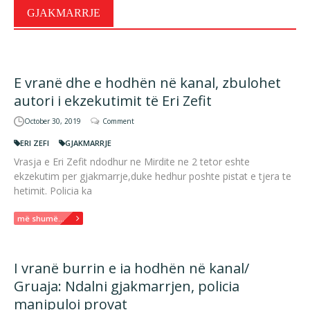
GJAKMARRJE
E vranë dhe e hodhën në kanal, zbulohet
autori i ekzekutimit të Eri Zefit
October 30, 2019
Comment
ERI ZEFI
GJAKMARRJE
Vrasja e Eri Zefit ndodhur ne Mirdite ne 2 tetor eshte
ekzekutim per gjakmarrje,duke hedhur poshte pistat e tjera te
hetimit. Policia ka
më shumë...
I vranë burrin e ia hodhën në kanal/
Gruaja: Ndalni gjakmarrjen, policia
manipuloi provat