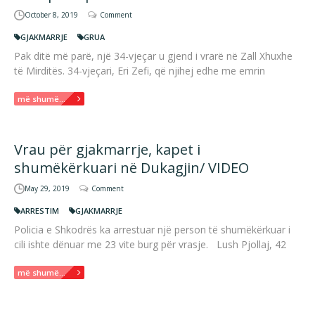
October 8, 2019
Comment
GJAKMARRJE
GRUA
Pak ditë më parë, një 34-vjeçar u gjend i vrarë në Zall Xhuxhe
të Mirditës. 34-vjeçari, Eri Zefi, që njihej edhe me emrin
më shumë...
Vrau për gjakmarrje, kapet i
shumëkërkuari në Dukagjin/ VIDEO
May 29, 2019
Comment
ARRESTIM
GJAKMARRJE
Policia e Shkodrës ka arrestuar një person të shumëkërkuar i
cili ishte dënuar me 23 vite burg për vrasje. Lush Pjollaj, 42
më shumë...