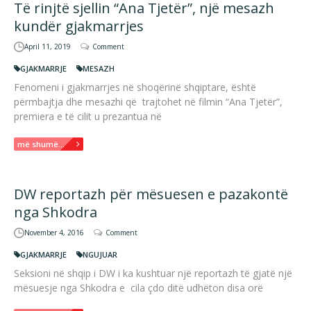
Të rinjtë sjellin “Ana Tjetër”, një mesazh
kundër gjakmarrjes
April 11, 2019
Comment
GJAKMARRJE
MESAZH
Fenomeni i gjakmarrjes në shoqërinë shqiptare, është
përmbajtja dhe mesazhi që trajtohet në filmin “Ana Tjetër”,
premiera e të cilit u prezantua në
më shumë...
DW reportazh për mësuesen e pazakontë
nga Shkodra
November 4, 2016
Comment
GJAKMARRJE
NGUJUAR
Seksioni në shqip i DW i ka kushtuar një reportazh të gjatë një
mësuesje nga Shkodra e cila çdo ditë udhëton disa orë