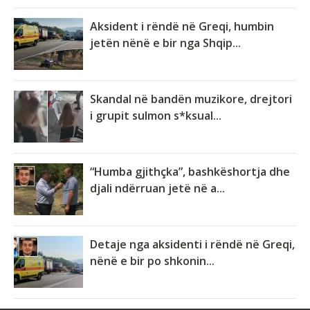
Aksident i rëndë në Greqi, humbin
jetën nënë e bir nga Shqip...
Skandal në bandën muzikore, drejtori
i grupit sulmon s*ksual...
“Humba gjithçka”, bashkëshortja dhe
djali ndërruan jetë në a...
Detaje nga aksidenti i rëndë në Greqi,
nënë e bir po shkonin...