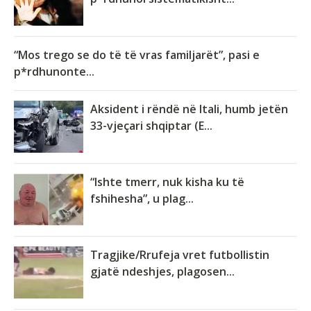
“Mos trego se do të të vras familjarët”, pasi e
p*rdhunonte...
Aksident i rëndë në Itali, humb jetën
33-vjeçari shqiptar (E...
“Ishte tmerr, nuk kisha ku të
fshihesha”, u plag...
Tragjike/Rrufeja vret futbollistin
gjatë ndeshjes, plagosen...