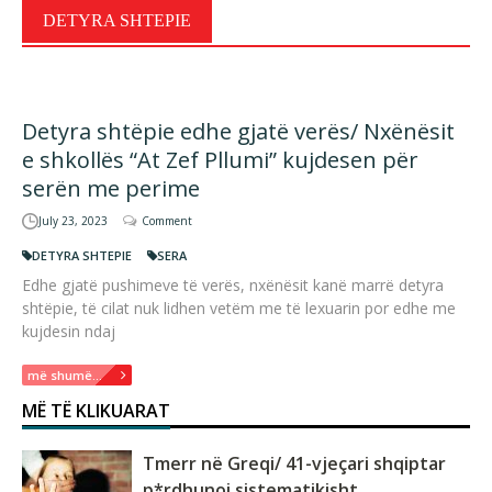
DETYRA SHTEPIE
Detyra shtëpie edhe gjatë verës/ Nxënësit
e shkollës “At Zef Pllumi” kujdesen për
serën me perime
July 23, 2023
Comment
DETYRA SHTEPIE
SERA
Edhe gjatë pushimeve të verës, nxënësit kanë marrë detyra
shtëpie, të cilat nuk lidhen vetëm me të lexuarin por edhe me
kujdesin ndaj
më shumë...
MË TË KLIKUARAT
Tmerr në Greqi/ 41-vjeçari shqiptar
p*rdhunoi sistematikisht...