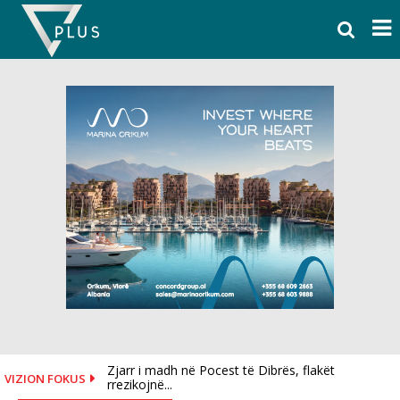
Skip
to
content
Zjarr i madh në Pocest të Dibrës, flakët
VIZION FOKUS
rrezikojnë...