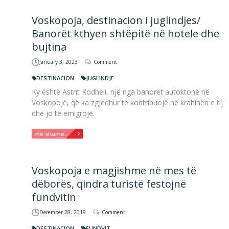
Voskopoja, destinacion i juglindjes/
Banorët kthyen shtëpitë në hotele dhe
bujtina
January 3, 2023
Comment
DESTINACION
JUGLINDJE
Ky është Astrit Kodheli, një nga banorët autoktonë në
Voskopojë, që ka zgjedhur të kontribuojë në krahinën e tij
dhe jo të emigrojë.
më shumë...
Voskopoja e magjishme në mes të
dëborës, qindra turistë festojnë
fundvitin
December 28, 2019
Comment
DESTINACION
FUNDVIT