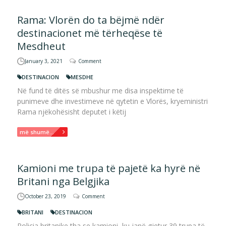
Rama: Vlorën do ta bëjmë ndër
destinacionet më tërheqëse të
Mesdheut
January 3, 2021
Comment
DESTINACION
MESDHE
Në fund të ditës së mbushur me disa inspektime të
punimeve dhe investimeve në qytetin e Vlorës, kryeministri
Rama njëkohësisht deputet i këtij
më shumë...
Kamioni me trupa të pajetë ka hyrë në
Britani nga Belgjika
October 23, 2019
Comment
BRITANI
DESTINACION
Policia britanike tha se kamioni, ku janë gjetur 39 trupa të