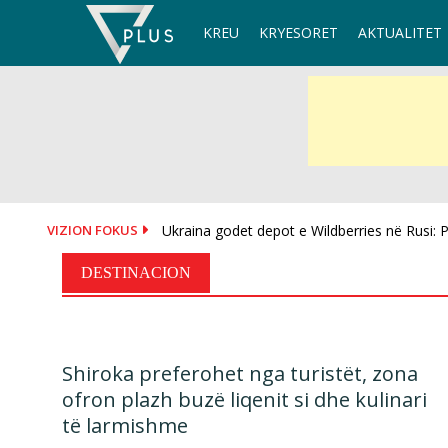
Skip
KREU
KRYESORET
AKTUALITET
to
content
VIZION FOKUS
Ukraina godet depot e Wildberries në Rusi: Po
DESTINACION
Shiroka preferohet nga turistët, zona
ofron plazh buzë liqenit si dhe kulinari
të larmishme