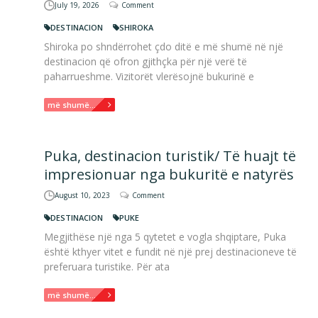
July 19, 2026
Comment
DESTINACION
SHIROKA
Shiroka po shndërrohet çdo ditë e më shumë në një
destinacion që ofron gjithçka për një verë të
paharrueshme. Vizitorët vlerësojnë bukurinë e
më shumë...
Puka, destinacion turistik/ Të huajt të
impresionuar nga bukuritë e natyrës
August 10, 2023
Comment
DESTINACION
PUKE
Megjithëse një nga 5 qytetet e vogla shqiptare, Puka
është kthyer vitet e fundit në një prej destinacioneve të
preferuara turistike. Për ata
më shumë...