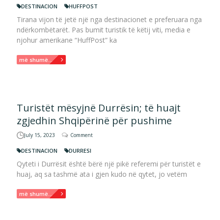
DESTINACION
HUFFPOST
Tirana vijon të jetë një nga destinacionet e preferuara nga
ndërkombëtarët. Pas bumit turistik të këtij viti, media e
njohur amerikane “HuffPost” ka
më shumë...
Turistët mësyjnë Durrësin; të huajt
zgjedhin Shqipërinë për pushime
July 15, 2023
Comment
DESTINACION
DURRESI
Qyteti i Durrësit është bërë një pikë referemi për turistët e
huaj, aq sa tashmë ata i gjen kudo në qytet, jo vetëm
më shumë...