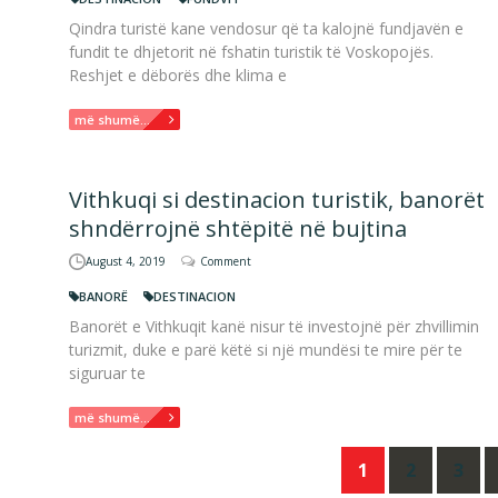
Qindra turistë kane vendosur që ta kalojnë fundjavën e
fundit te dhjetorit në fshatin turistik të Voskopojës.
Reshjet e dëborës dhe klima e
më shumë...
Vithkuqi si destinacion turistik, banorët
shndërrojnë shtëpitë në bujtina
August 4, 2019
Comment
BANORË
DESTINACION
Banorët e Vithkuqit kanë nisur të investojnë për zhvillimin
turizmit, duke e parë këtë si një mundësi te mire për te
siguruar te
më shumë...
Posts
1
2
3