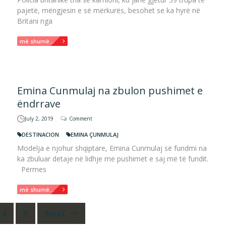
pajetë, mëngjesin e së mërkurës, besohet se ka hyrë në
Britani nga
më shumë...
Emina Cunmulaj na zbulon pushimet e
ëndrrave
July 2, 2019
Comment
DESTINACION
EMINA ÇUNMULAJ
Modelja e njohur shqiptare, Emina Cunmulaj së fundmi na
ka zbuluar detaje në lidhje me pushimet e saj më të fundit.
Përmes
më shumë...
4
5
Next