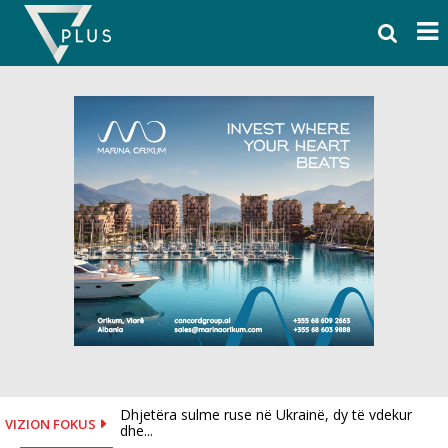
Skip
to
content
Dhjetëra sulme ruse në Ukrainë, dy të vdekur
I dorëzoi fanelën me numrin 10 Salah, mësohet
VIZION FOKUS
dhe...
se...