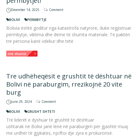
përmbytjet!
December 14, 2025
Comment
BOLIVI
PERMBYTJE
Bolivia është goditur nga katastrofa natyrore, duke regjistruar
përmbytje, viktima dhe dëme të shumta materiale. Të paktën
tre persona kanë vdekur dhe tetë
më shumë...
Tre udhëheqësit e grushtit të dështuar në
Bolivi në paraburgim, rrezikojnë 20 vite
burg
June 29, 2024
Comment
BOLIVI
GRUSHT SHTETI
Tre liderët e dyshuar të grushtit të dështuar
ushtarak në Bolivi janë lënë në paraburgim për gjashtë muaj
me urdhër të gjykatës, njoftoi dje zyra e prokurorisë.