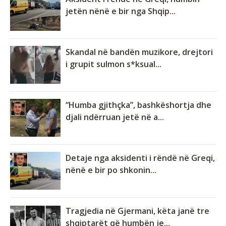
jetën nënë e bir nga Shqip...
Skandal në bandën muzikore, drejtori
i grupit sulmon s*ksual...
“Humba gjithçka”, bashkëshortja dhe
djali ndërruan jetë në a...
Detaje nga aksidenti i rëndë në Greqi,
nënë e bir po shkonin...
Tragjedia në Gjermani, këta janë tre
shqiptarët që humbën je...