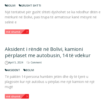
BOLIVI
GRUSHT SHTTI
Një tentativë për gusht shteti dyshohet se ka ndodhur ditën e
mërkurë në Bolivi, pasi trupa të armatosur kanë mësyrë në
selinë e
më shumë...
Aksident i rëndë në Bolivi, kamioni
përplaset me autobusin, 14 të vdekur
April 5, 2024
Comment
AKSIDENT
BOLIVI
Të paktën 14 persona humbën jetën dhe dy të tjerë u
plagosën kur një autobus u përplas me një kamion në një
rrugë
më shumë...