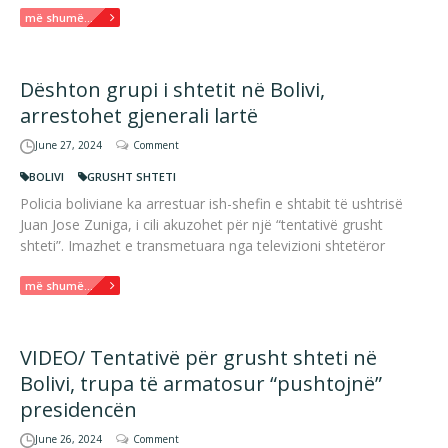
më shumë...
Dështon grupi i shtetit në Bolivi,
arrestohet gjenerali lartë
June 27, 2024
Comment
BOLIVI
GRUSHT SHTETI
Policia boliviane ka arrestuar ish-shefin e shtabit të ushtrisë
Juan Jose Zuniga, i cili akuzohet për një “tentativë grusht
shteti”. Imazhet e transmetuara nga televizioni shtetëror
më shumë...
VIDEO/ Tentativë për grusht shteti në
Bolivi, trupa të armatosur “pushtojnë”
presidencën
June 26, 2024
Comment