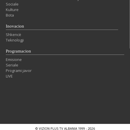
Sociale
Kulture
Bota
Inovacion
Shkencë
Teknologji
Programacion
Emisione
Seriale
Programi javor
LIVE
© VIZION PLUS TV ALBANIA 1999 - 2026