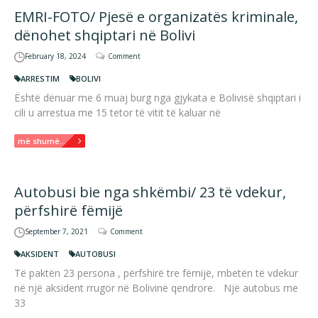
EMRI-FOTO/ Pjesë e organizatës kriminale,
dënohet shqiptari në Bolivi
February 18, 2024
Comment
ARRESTIM
BOLIVI
Është dënuar me 6 muaj burg nga gjykata e Bolivisë shqiptari i
cili u arrestua me 15 tetor të vitit të kaluar në
më shumë...
Autobusi bie nga shkëmbi/ 23 të vdekur,
përfshirë fëmijë
September 7, 2021
Comment
AKSIDENT
AUTOBUSI
Të paktën 23 persona , përfshirë tre fëmijë, mbetën të vdekur
në një aksident rrugor në Bolivinë qendrore. Një autobus me
33