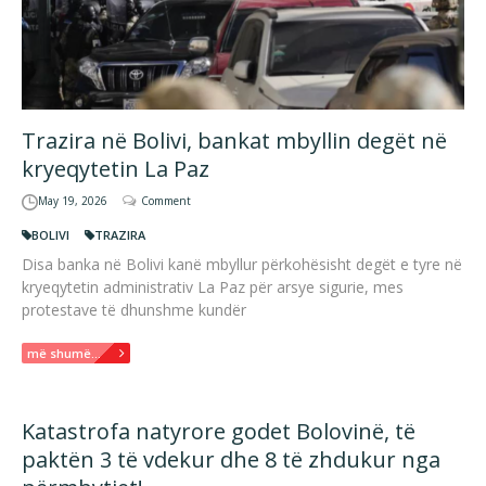
Trazira në Bolivi, bankat mbyllin degët në
kryeqytetin La Paz
May 19, 2026
Comment
BOLIVI
TRAZIRA
Disa banka në Bolivi kanë mbyllur përkohësisht degët e tyre në
kryeqytetin administrativ La Paz për arsye sigurie, mes
protestave të dhunshme kundër
më shumë...
Katastrofa natyrore godet Bolovinë, të
paktën 3 të vdekur dhe 8 të zhdukur nga