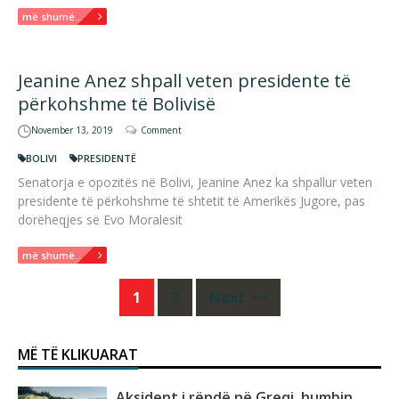
më shumë...
Jeanine Anez shpall veten presidente të
përkohshme të Bolivisë
November 13, 2019
Comment
BOLIVI
PRESIDENTË
Senatorja e opozitës në Bolivi, Jeanine Anez ka shpallur veten
presidente të përkohshme të shtetit të Amerikës Jugore, pas
dorëheqjes së Evo Moralesit
më shumë...
Posts
1
2
Next
navigation
MË TË KLIKUARAT
Aksident i rëndë në Greqi, humbin