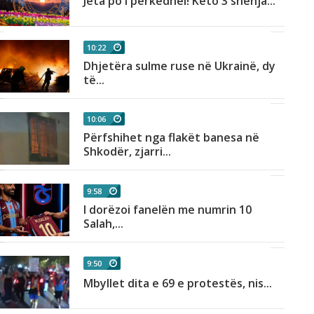
Jeta po i përkëdhel! Këto 3 shenja...
10:22
Dhjetëra sulme ruse në Ukrainë, dy
të...
10:06
Përfshihet nga flakët banesa në
Shkodër, zjarri...
9:58
I dorëzoi fanelën me numrin 10
Salah,...
9:50
Mbyllet dita e 69 e protestës, nis...