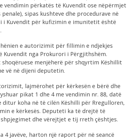
me vendimin përkatës të Kuvendit ose nëpërmjet
jes penale), sipas kushteve dhe procedurave në
 i Kuvendit për kufizimin e imunitetit është
.
nien e autorizimit për fillimin e ndjekjes
të Kuvendit nga Prokurori i Përgjithshëm.
 shoqëruese menjëherë për shqyrtim Këshillit
e vë në dijeni deputetin.
utorizimit, lajmërohet për kërkesën e bërë dhe
yshuar pikat 1 dhe 4 me vendimin nr. 88, datë
 ditur koha në të cilën Këshilli për Rregulloren,
min e kërkesës. Deputeti ka të drejtë të
hpjegimet dhe vërejtjet e tij rreth çështjes.
da 4 javëve, harton një raport për në seancë