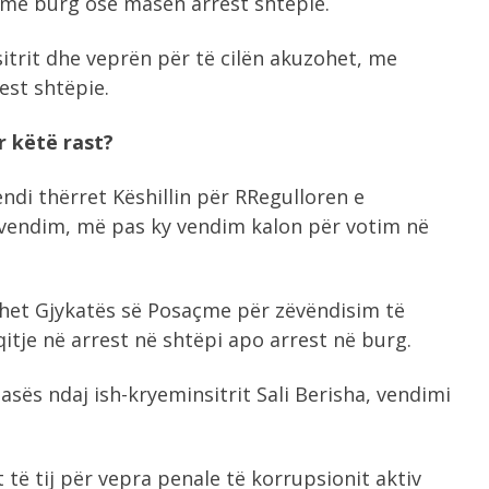
ij me burg ose masën arrest shtëpie.
trit dhe veprën për të cilën akuzohet, me
est shtëpie.
r këtë rast?
ndi thërret Këshillin për RRegulloren e
 vendim, më pas ky vendim kalon për votim në
ohet Gjykatës së Posaçme për zëvëndisim të
itje në arrest në shtëpi apo arrest në burg.
sës ndaj ish-kryeminsitrit Sali Berisha, vendimi
të tij për vepra penale të korrupsionit aktiv