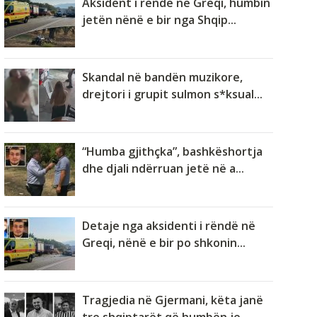
Aksident i rëndë në Greqi, humbin
jetën nënë e bir nga Shqip...
Skandal në bandën muzikore,
drejtori i grupit sulmon s*ksual...
“Humba gjithçka”, bashkëshortja
dhe djali ndërruan jetë në a...
Detaje nga aksidenti i rëndë në
Greqi, nënë e bir po shkonin...
Tragjedia në Gjermani, këta janë