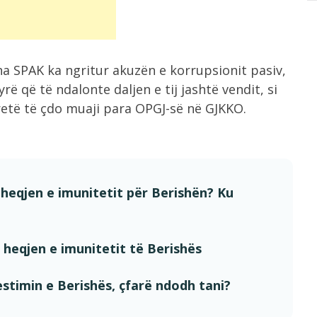
sha SPAK ka ngritur akuzën e korrupsionit pasiv,
 që të ndalonte daljen e tij jashtë vendit, si
tretë të çdo muaji para OPGJ-së në GJKKO.
heqjen e imunitetit për Berishën? Ku
heqjen e imunitetit të Berishës
stimin e Berishës, çfarë ndodh tani?