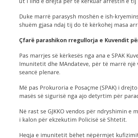
ut i lind e drejta për të kërkuar arrestin e t
Duke marrë parasysh moshën e ish-kryeminsi
shuëm gjasa ndaj tij do të kërkohej masa arr
Çfarë parashikon rregullorja e Kuvendit pë
Pas marrjes së kërkesës nga ana e SPAK Kuve
Imunitetit dhe MAndateve, për të marrë një
seancë plenare.
Më pas Prokuroria e Posaçme (SPAK) i drejt
masës së sigurisë nga ajo detyrtim për paraq
Në rast se GJKKO vendos për ndryshimin e ma
i kalon për ekzekutim Policisë së Shtetit.
Heqja e imunitetit bëhet nëpërmjet kufizimit 