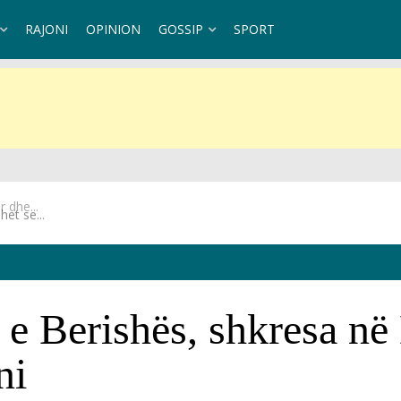
RAJONI
OPINION
GOSSIP
SPORT
et se...
 e Berishës, shkresa n
ni