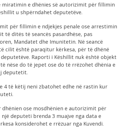
 miratimin e dhënies së autorizimit për fillimin
ëshillit u shpërndahet deputetëve.
mit për fillimin e ndjekjes penale ose arrestimin
dit të ditës të seancës pasardhëse, pas
ulloren, Mandatet dhe Imunitetin. Në seancë
 të cilit është paraqitur kërkesa, për të dhënë
 deputetëve. Raporti i Këshillit nuk është objekt
të nëse do të jepet ose do të rrëzohet dhënia e
j deputetit.
e 4 të këtij neni zbatohet edhe në rastin kur
uteti.
r dhënien ose mosdhënien e autorizimit për
të një deputeti brenda 3 muajve nga data e
ërkesa konsiderohet e rrëzuar nga Kuvendi.