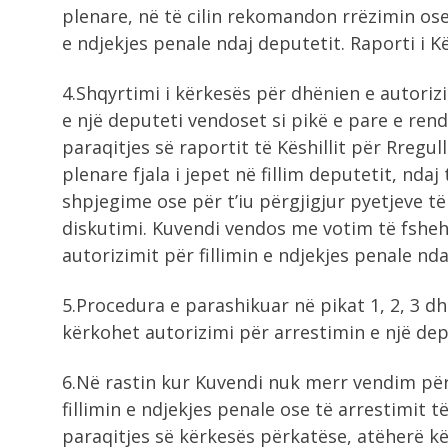
plenare, në të cilin rekomandon rrëzimin ose
e ndjekjes penale ndaj deputetit. Raporti i K
4.Shqyrtimi i kërkesës për dhënien e autorizi
e një deputeti vendoset si pikë e pare e ren
paraqitjes së raportit të Këshillit për Rreg
plenare fjala i jepet në fillim deputetit, ndaj
shpjegime ose për t’iu përgjigjur pyetjeve të
diskutimi. Kuvendi vendos me votim të fsheh
autorizimit për fillimin e ndjekjes penale nda
5.Procedura e parashikuar në pikat 1, 2, 3 dh
kërkohet autorizimi për arrestimin e një dep
6.Në rastin kur Kuvendi nuk merr vendim pë
fillimin e ndjekjes penale ose të arrestimit 
paraqitjes së kërkesës përkatëse, atëherë k