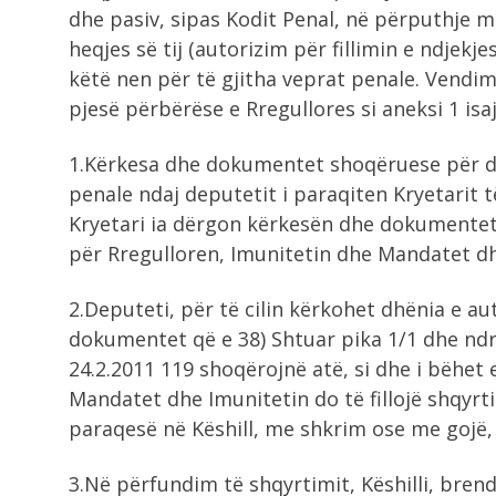
dhe pasiv, sipas Kodit Penal, në përputhje 
heqjes së tij (autorizim për fillimin e ndjek
këtë nen për të gjitha veprat penale. Vendimi
pjesë përbërëse e Rregullores si aneksi 1 isaj
1.Kërkesa dhe dokumentet shoqëruese për dhë
penale ndaj deputetit i paraqiten Kryetarit 
Kryetari ia dërgon kërkesën dhe dokumentet
për Rregulloren, Imunitetin dhe Mandatet dh
2.Deputeti, për të cilin kërkohet dhënia e a
dokumentet që e 38) Shtuar pika 1/1 dhe ndr
24.2.2011 119 shoqërojnë atë, si dhe i bëhet e
Mandatet dhe Imunitetin do të fillojë shqyrti
paraqesë në Këshill, me shkrim ose me gojë, s
3.Në përfundim të shqyrtimit, Këshilli, bren