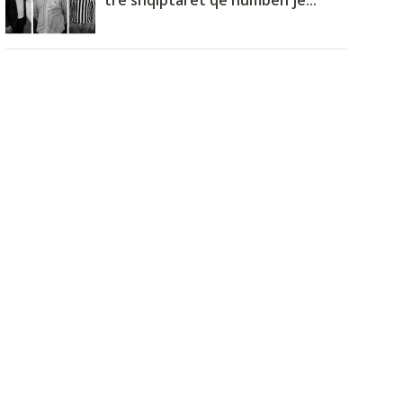
tre shqiptarët që humbën je...