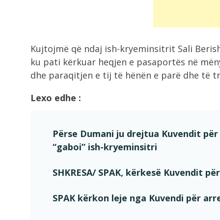
Kujtojmë që ndaj ish-kryeminsitrit Sali Beri
ku pati kërkuar heqjen e pasaportës në mënyrë
dhe paraqitjen e tij të hënën e parë dhe të 
Lexo edhe :
Përse Dumani ju drejtua Kuvendit për 
“gaboi” ish-kryeminsitri
SHKRESA/ SPAK, kërkesë Kuvendit për 
SPAK kërkon leje nga Kuvendi për arre