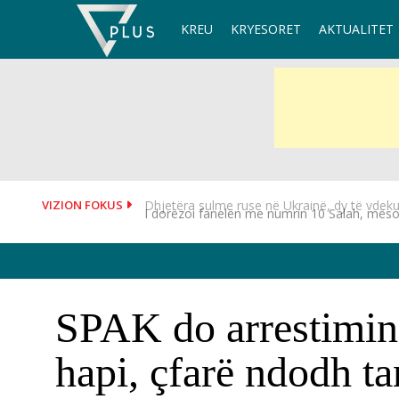
Skip
KREU
KRYESORET
AKTUALITET
to
content
VIZION FOKUS
I dorëzoi fanelën me numrin 10 Salah, mësoh
SPAK do arrestimin
hapi, çfarë ndodh ta