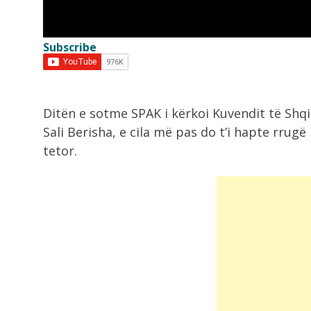
Ariu hyn në vendin e shenjtë në...
Subscribe
8:36
Zjarr në një banesë në Gjirokastër
shkak...
Ditën e sotme SPAK i kërkoi Kuvendit të Shqi
8:18
Sali Berisha, e cila më pas do t’i hapte rrug
VIDEO/ Emigranti vdes tragjikisht
tetor.
ndërsa përpiqej të...
8:17
Makina përfshihet nga flakët në Fi
7:54
Dita e 69 e protestës, qytetarët
nisen...