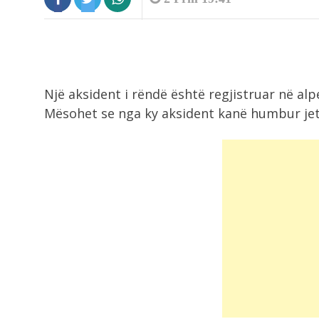
Një aksident i rëndë është regjistruar në alp
Mësohet se nga ky aksident kanë humbur jetë
1:50
Parandalohet krimi në Spille, pas
sherrit shkoi...