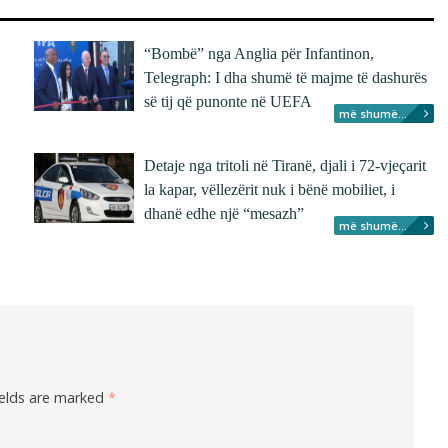
“Bombë” nga Anglia për Infantinon,
Telegraph: I dha shumë të majme të dashurës
së tij që punonte në UEFA
më shumë...
Detaje nga tritoli në Tiranë, djali i 72-vjeçarit
la kapar, vëllezërit nuk i bënë mobiliet, i
dhanë edhe një “mesazh”
më shumë...
ields are marked
*