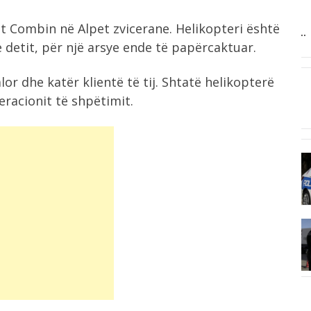
11:56
it Combin në Alpet zvicerane. Helikopteri është
Festivali i folklorit në Kotë, 25 grupe...
in
e detit, për një arsye ende të papërcaktuar.
11:55
lor dhe katër klientë të tij. Shtatë helikopterë
Siguria rrugore, Hita në terren: Një
racionit të shpëtimit.
rregull...
11:48
Sherr në burgun e Fierit, dy të...
11:33
Njëri u vendosi zjarrin dy makinave,
tjetri...