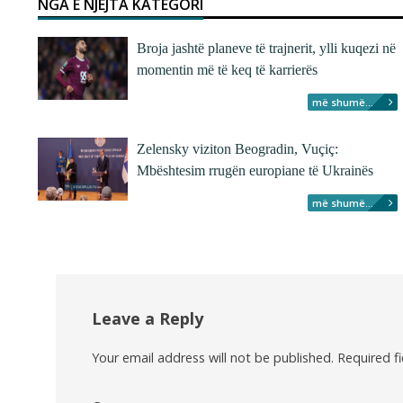
NGA E NJËJTA KATEGORI
Broja jashtë planeve të trajnerit, ylli kuqezi në
momentin më të keq të karrierës
më shumë...
Zelensky viziton Beogradin, Vuçiç:
Mbështesim rrugën europiane të Ukrainës
më shumë...
Leave a Reply
Your email address will not be published.
Required f