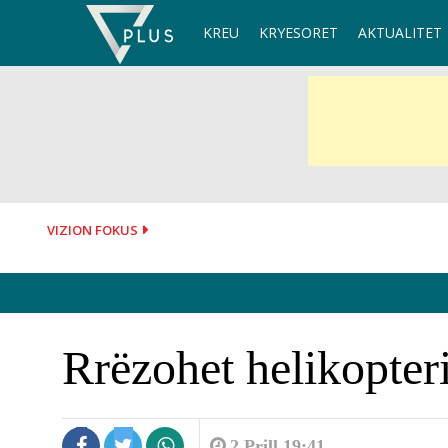
Skip
KREU
KRYESORET
AKTUALITET
to
content
VIZION FOKUS
Rrëzohet helikopteri
2 Prill 19:41