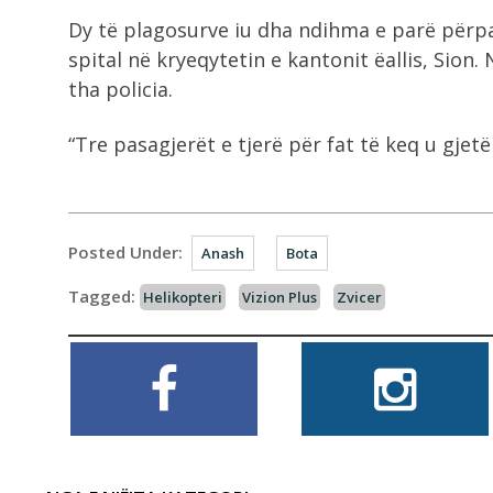
Dy të plagosurve iu dha ndihma e parë përpa
spital në kryeqytetin e kantonit ëallis, Sion
tha policia.
“Tre pasagjerët e tjerë për fat të keq u gjet
Posted Under:
Anash
Bota
Tagged:
Helikopteri
Vizion Plus
Zvicer