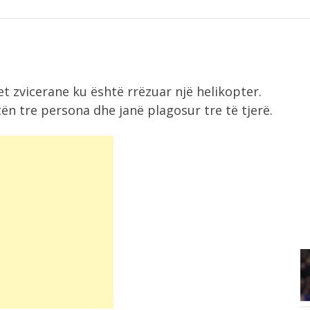
et zvicerane ku është rrëzuar një helikopter.
n tre persona dhe janë plagosur tre të tjerë.
12:10
Ankand për topin e “Dorës së Zotit”,...