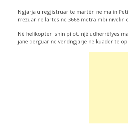
1:15
Ngjarja u regjistruar të martën në malin Pet
Përshkallëzohet situata në Kuvend
rrëzuar në lartësinë 3668 metra mbi nivelin 
e Kosovës, deputetja...
Në helikopter ishin pilot, një udhërrëfyes ma
1:02
janë dërguar në vendngjarje në kuadër të ope
Retë e hirit nga Etna detyrojnë
aeroportin...
12:34
EMRAT/ Bajri zihet me shokun e
burgut,...
12:12
Kosova në “provën e zjarrit”, nëse
dështon...