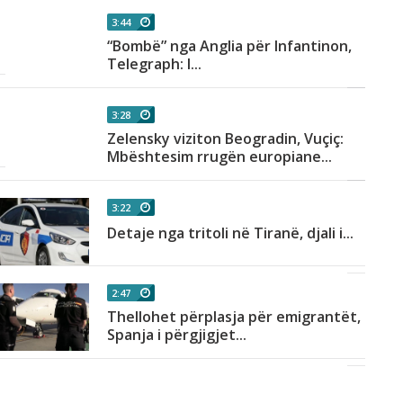
3:44
“Bombë” nga Anglia për Infantinon,
Telegraph: I...
3:28
Zelensky viziton Beogradin, Vuçiç:
Mbështesim rrugën europiane...
3:22
Detaje nga tritoli në Tiranë, djali i...
2:47
Thellohet përplasja për emigrantët,
Spanja i përgjigjet...