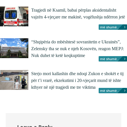
Tragjedi në Ksamil, babai përplas aksidentalisht
vajzën 4-vjeçare me makinë, vogëlushja ndërron jetë
më shumë...
“Shqipëria do mbështesë sovranitetin e Ukrainës”,
Zelensky tha se nuk e njeh Kosovën, reagon MEPJ:
Nuk duhet të ketë keqkuptime
më shumë...
Sterjo mori kallashin dhe ndoqi Zukon e shokët e tij
për t’i vrarë, ekzekutimi i 20-vjeçarit mund të ishte
kthyer në një tragjedi me tre viktima
më shumë...