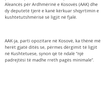
Aleancës për Ardhmërinë e Kosovës (AAK) dhe
dy deputetë tjerë e kanë kërkuar shqyrtimin e
kushtetutshmërisë së ligjit në fjalë.
AAK-ja, parti opozitare në Kosovë, ka thënë më
herët gjatë ditës se, përmes dërgimit të ligjit
në Kushtetuese, synon që të ndalë “një
padrejtësi të madhe rreth pagës minimale”.