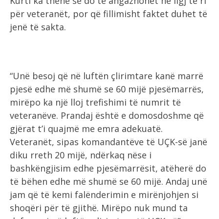
Kurti ka thënë se do të angazhohet në ligj të ri
për veteranët, por që fillimisht faktet duhet të
jenë të sakta.
“Unë besoj që në luftën çlirimtare kanë marrë
pjesë edhe më shumë se 60 mijë pjesëmarrës,
mirëpo ka një lloj trefishimi të numrit të
veteranëve. Prandaj është e domosdoshme që
gjërat t’i quajmë me emra adekuatë.
Veteranët, sipas komandantëve të UÇK-së janë
diku rreth 20 mijë, ndërkaq nëse i
bashkëngjisim edhe pjesëmarrësit, atëherë do
të bëhen edhe më shumë se 60 mijë. Andaj unë
jam që të kemi falënderimin e mirënjohjen si
shoqëri për të gjithë. Mirëpo nuk mund ta