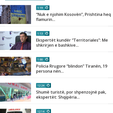
1:19
“Nuk e njohim Kosovën”, Prishtina heq
flamurin...
1:13
Ekspertët kundër “Territoriales”: Me
shkrirjen e bashkive...
1:00
Policia Rrugore “blindon” Tiranën, 19
persona nën...
12:24
Shumë turistë, por shpenzojnë pak,
ekspertët: Shqipëria...
12:14