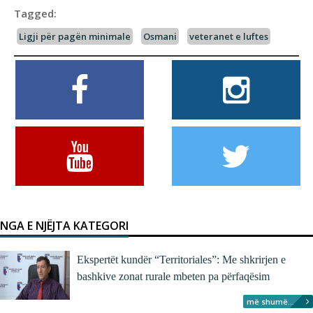
Tagged:
Ligji për pagën minimale
Osmani
veteranet e luftes
NGA E NJËJTA KATEGORI
Ekspertët kundër “Territoriales”: Me shkrirjen e
bashkive zonat rurale mbeten pa përfaqësim
më shumë...