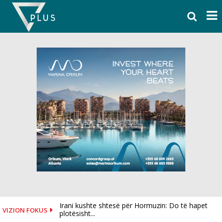
Skip
to
content
Irani kushte shtesë për Hormuzin: Do të hapet
VIZION FOKUS
plotësisht...