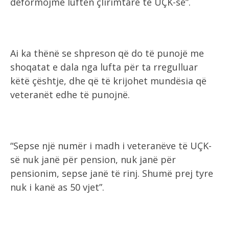
deformojmë luftën çlirimtare të UÇK-së”.
Ai ka thënë se shpreson që do të punojë me
shoqatat e dala nga lufta për ta rregulluar
këtë çështje, dhe që të krijohet mundësia që
veteranët edhe të punojnë.
“Sepse një numër i madh i veteranëve të UÇK-
së nuk janë për pension, nuk janë për
pensionim, sepse janë të rinj. Shumë prej tyre
nuk i kanë as 50 vjet”.