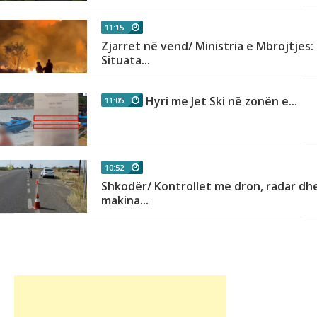
11:15
Zjarret në vend/ Ministria e Mbrojtjes:
Situata...
Hyri me Jet Ski në zonën e...
11:05
10:52
Shkodër/ Kontrollet me dron, radar dh
makina...