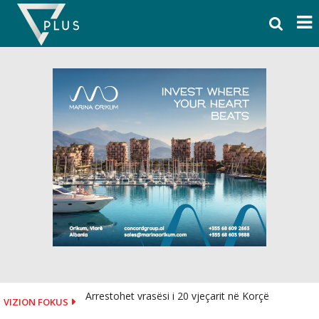
Skip
to
content
Arrestohet vrasësi i 20 vjeçarit në Korçë
VIZION FOKUS