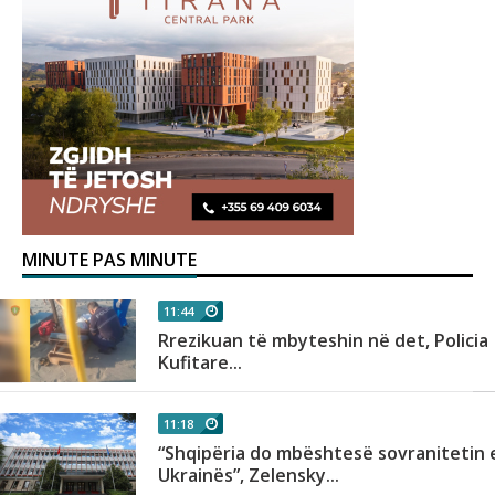
MINUTE PAS MINUTE
11:44
Rrezikuan të mbyteshin në det, Policia
çë
Kufitare...
11:18
“Shqipëria do mbështesë sovranitetin 
Ukrainës”, Zelensky...