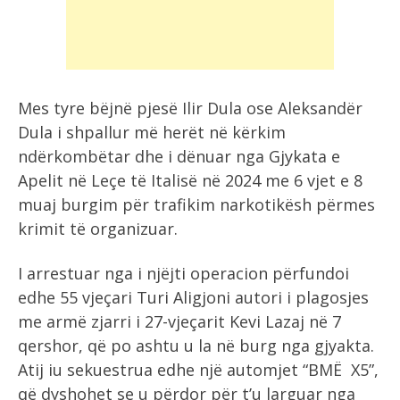
Mes tyre bëjnë pjesë Ilir Dula ose Aleksandër
Dula i shpallur më herët në kërkim
ndërkombëtar dhe i dënuar nga Gjykata e
Apelit në Leçe të Italisë në 2024 me 6 vjet e 8
muaj burgim për trafikim narkotikësh përmes
krimit të organizuar.
I arrestuar nga i njëjti operacion përfundoi
edhe 55 vjeçari Turi Aligjoni autori i plagosjes
me armë zjarri i 27-vjeçarit Kevi Lazaj në 7
qershor, që po ashtu u la në burg nga gjyakta.
Atij iu sekuestrua edhe një automjet “BMË X5”,
që dyshohet se u përdor për t’u larguar nga