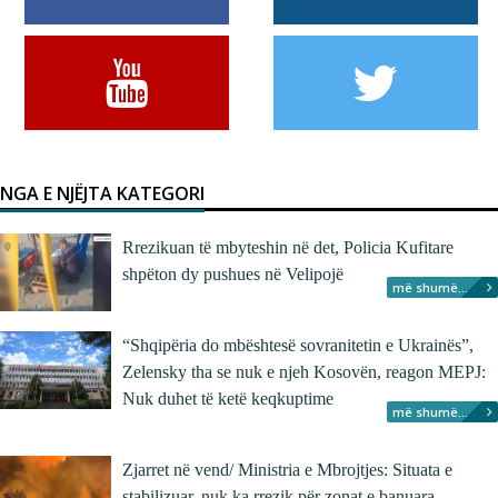
NGA E NJËJTA KATEGORI
Rrezikuan të mbyteshin në det, Policia Kufitare
shpëton dy pushues në Velipojë
më shumë...
“Shqipëria do mbështesë sovranitetin e Ukrainës”,
Zelensky tha se nuk e njeh Kosovën, reagon MEPJ:
Nuk duhet të ketë keqkuptime
më shumë...
Zjarret në vend/ Ministria e Mbrojtjes: Situata e
stabilizuar, nuk ka rrezik për zonat e banuara