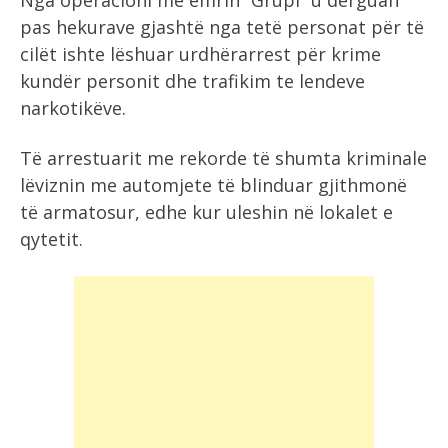
Nga operacioni me emrin “Grupi” u dërguan
pas hekurave gjashtë nga tetë personat për të
cilët ishte lëshuar urdhërarrest për krime
kundër personit dhe trafikim te lendeve
narkotikëve.
Të arrestuarit me rekorde të shumta kriminale
lëviznin me automjete të blinduar gjithmonë
të armatosur, edhe kur uleshin në lokalet e
qytetit.