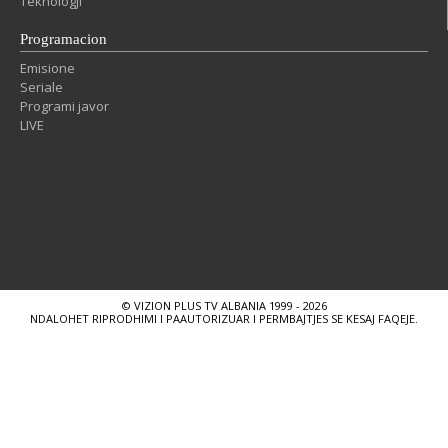
Teknologji
Programacion
Emisione
Seriale
Programi javor
LIVE
© VIZION PLUS TV ALBANIA 1999 - 2026
NDALOHET RIPRODHIMI I PAAUTORIZUAR I PERMBAJTJES SE KESAJ FAQEJE.