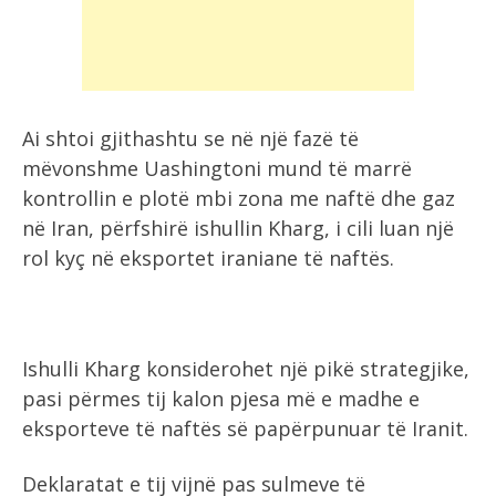
Ai shtoi gjithashtu se në një fazë të
mëvonshme Uashingtoni mund të marrë
kontrollin e plotë mbi zona me naftë dhe gaz
në Iran, përfshirë ishullin Kharg, i cili luan një
rol kyç në eksportet iraniane të naftës.
Ishulli Kharg konsiderohet një pikë strategjike,
pasi përmes tij kalon pjesa më e madhe e
eksporteve të naftës së papërpunuar të Iranit.
Deklaratat e tij vijnë pas sulmeve të