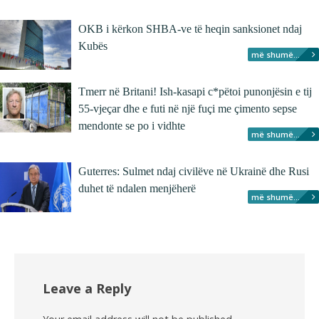
OKB i kërkon SHBA-ve të heqin sanksionet ndaj
Kubës
më shumë...
Tmerr në Britani! Ish-kasapi c*pëtoi punonjësin e tij
55-vjeçar dhe e futi në një fuçi me çimento sepse
mendonte se po i vidhte
më shumë...
Guterres: Sulmet ndaj civilëve në Ukrainë dhe Rusi
duhet të ndalen menjëherë
më shumë...
Leave a Reply