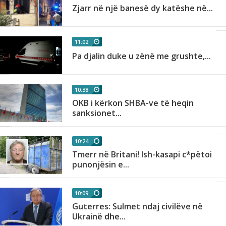
Zjarr në një banesë dy katëshe në...
11:02
Pa djalin duke u zënë me grushte,...
10:38
OKB i kërkon SHBA-ve të heqin
sanksionet...
10:24
Tmerr në Britani! Ish-kasapi c*pëtoi
punonjësin e...
10:09
Guterres: Sulmet ndaj civilëve në
Ukrainë dhe...