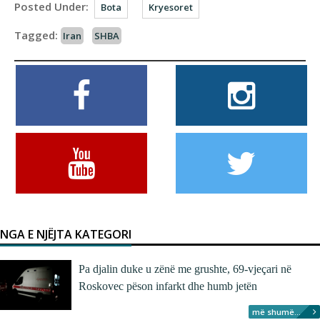
Posted Under:
Bota
Kryesoret
Tagged:
Iran
SHBA
NGA E NJËJTA KATEGORI
Pa djalin duke u zënë me grushte, 69-vjeçari në
Roskovec pëson infarkt dhe humb jetën
më shumë...